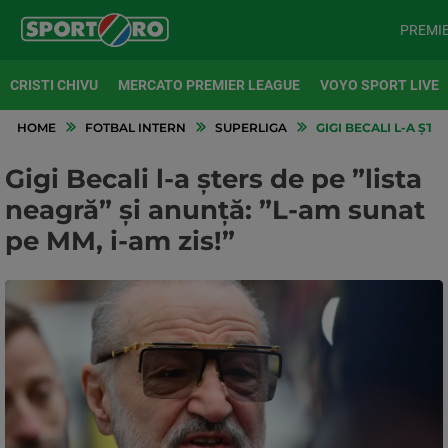
PREMI
CRISTI CHIVU
MERCATO PREMIER LEAGUE
VOYO SPORT LIVE
HOME
FOTBAL INTERN
SUPERLIGA
GIGI BECALI L-A ȘTE
Gigi Becali l-a șters de pe ”lista
neagră” și anunță: ”L-am sunat
pe MM, i-am zis!”