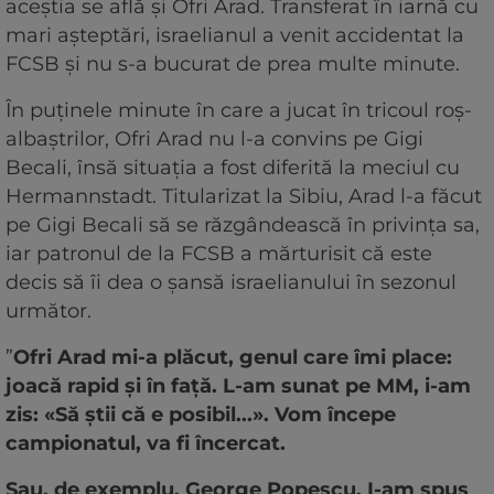
aceștia se află și Ofri Arad. Transferat în iarnă cu
mari așteptări, israelianul a venit accidentat la
FCSB și nu s-a bucurat de prea multe minute.
În puținele minute în care a jucat în tricoul roș-
albaștrilor, Ofri Arad nu l-a convins pe Gigi
Becali, însă situația a fost diferită la meciul cu
Hermannstadt. Titularizat la Sibiu, Arad l-a făcut
pe Gigi Becali să se răzgândească în privința sa,
iar patronul de la FCSB a mărturisit că este
decis să îi dea o șansă israelianului în sezonul
următor.
”
Ofri Arad mi-a plăcut, genul care îmi place:
joacă rapid și în față. L-am sunat pe MM, i-am
zis: «Să știi că e posibil...». Vom începe
campionatul, va fi încercat.
Sau, de exemplu, George Popescu. I-am spus