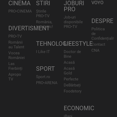
CINEMA
STIRI
JOBURI
VOYO
PRO
PRO•CINEMA
Știrile
PRO•TV
Job-uri
DESPRE
România,
disponibile
te iubesc!
PRO•TV
DIVERTISMENT
Politica
de
PRO•TV
Confidențialita
Românii
TEHNOLOGIE
LIFESTYLE
Contact
au Talent
CNA
I Like IT
Doctor de
Vocea
Bine
României
Acasă
Las
SPORT
Fierbinți
Acasă
Gold
Apropo
Sport.ro
TV
Perfecte
PRO•ARENA
DeBărbați
Foodstory
ECONOMIC
iBani