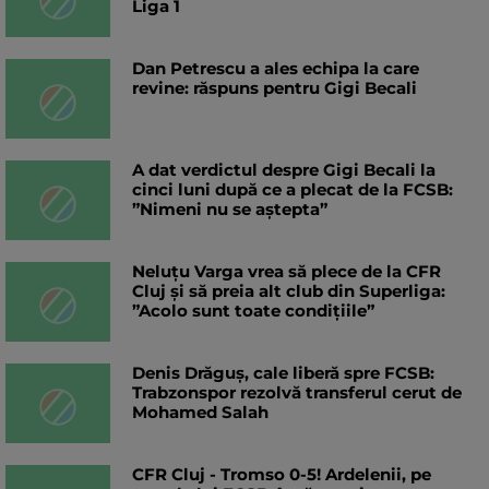
Liga 1
Dan Petrescu a ales echipa la care
revine: răspuns pentru Gigi Becali
A dat verdictul despre Gigi Becali la
cinci luni după ce a plecat de la FCSB:
”Nimeni nu se aștepta”
Neluțu Varga vrea să plece de la CFR
Cluj și să preia alt club din Superliga:
”Acolo sunt toate condițiile”
Denis Drăguș, cale liberă spre FCSB:
Trabzonspor rezolvă transferul cerut de
Mohamed Salah
CFR Cluj - Tromso 0-5! Ardelenii, pe