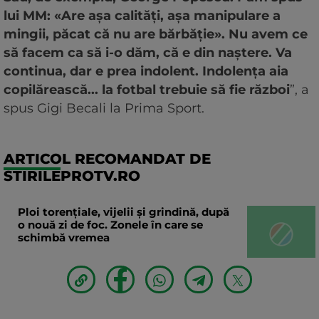
lui MM: «Are așa calități, așa manipulare a
mingii, păcat că nu are bărbăție». Nu avem ce
să facem ca să i-o dăm, că e din naștere. Va
continua, dar e prea indolent. Indolența aia
copilărească... la fotbal trebuie să fie război
”, a
spus Gigi Becali la Prima Sport.
ARTICOL RECOMANDAT DE
STIRILEPROTV.RO
Ploi torențiale, vijelii și grindină, după
o nouă zi de foc. Zonele în care se
schimbă vremea