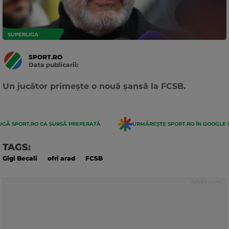
SUPERLIGA
SPORT.RO
Data publicarii:
Data
actualizarii:
Un jucător primește o nouă șansă la FCSB.
GĂ SPORT.RO CA SURSĂ PREFERATĂ
URMĂREȘTE SPORT.RO ÎN GOOGLE 
TAGS:
Gigi Becali
ofri arad
FCSB