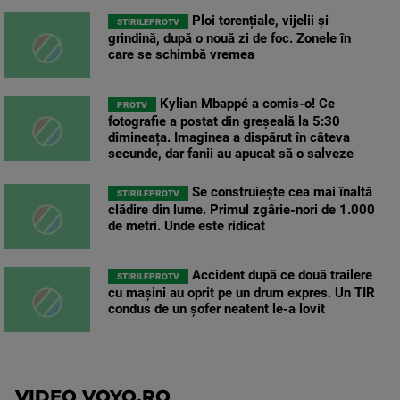
Ploi torențiale, vijelii și
STIRILEPROTV
grindină, după o nouă zi de foc. Zonele în
care se schimbă vremea
Kylian Mbappé a comis-o! Ce
PROTV
fotografie a postat din greșeală la 5:30
dimineața. Imaginea a dispărut în câteva
secunde, dar fanii au apucat să o salveze
Se construiește cea mai înaltă
STIRILEPROTV
clădire din lume. Primul zgârie-nori de 1.000
de metri. Unde este ridicat
Accident după ce două trailere
STIRILEPROTV
cu mașini au oprit pe un drum expres. Un TIR
condus de un șofer neatent le-a lovit
VIDEO VOYO.RO