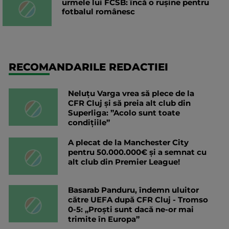
urmele lui FCSB: încă o rușine pentru
fotbalul românesc
RECOMANDARILE REDACTIEI
Neluțu Varga vrea să plece de la
CFR Cluj și să preia alt club din
Superliga: ”Acolo sunt toate
condițiile”
A plecat de la Manchester City
pentru 50.000.000€ și a semnat cu
alt club din Premier League!
Basarab Panduru, îndemn uluitor
către UEFA după CFR Cluj - Tromso
0-5: „Proști sunt dacă ne-or mai
trimite în Europa”