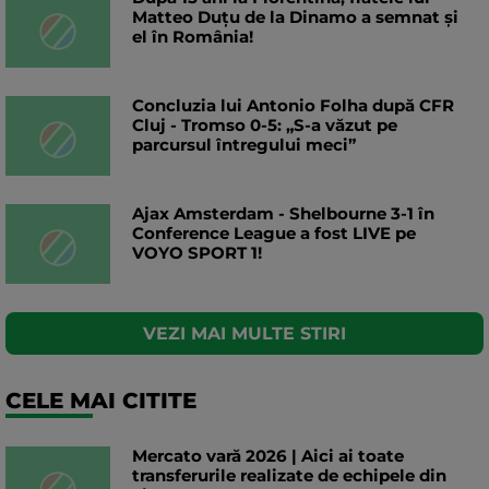
Matteo Duțu de la Dinamo a semnat și
el în România!
Concluzia lui Antonio Folha după CFR
Cluj - Tromso 0-5: „S-a văzut pe
parcursul întregului meci”
Ajax Amsterdam - Shelbourne 3-1 în
Conference League a fost LIVE pe
VOYO SPORT 1!
VEZI MAI MULTE STIRI
CELE MAI CITITE
Mercato vară 2026 | Aici ai toate
transferurile realizate de echipele din