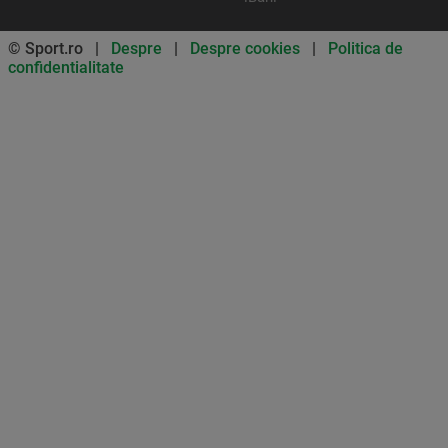
© Sport.ro |
Despre
|
Despre cookies
|
Politica de
confidentialitate
Don’t miss out on our news and
updates! Enable push
notifications
SUBSCRIBE
NOT NOW
UNSUBSCRIBE