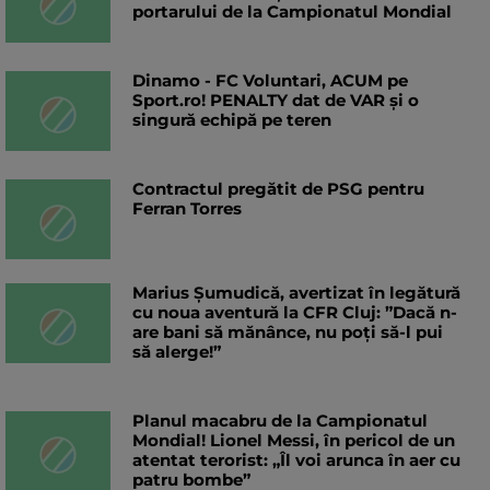
portarului de la Campionatul Mondial
Dinamo - FC Voluntari, ACUM pe
Sport.ro! PENALTY dat de VAR și o
singură echipă pe teren
Contractul pregătit de PSG pentru
Ferran Torres
Marius Șumudică, avertizat în legătură
cu noua aventură la CFR Cluj: ”Dacă n-
are bani să mănânce, nu poți să-l pui
să alerge!”
Planul macabru de la Campionatul
Mondial! Lionel Messi, în pericol de un
atentat terorist: „Îl voi arunca în aer cu
patru bombe”