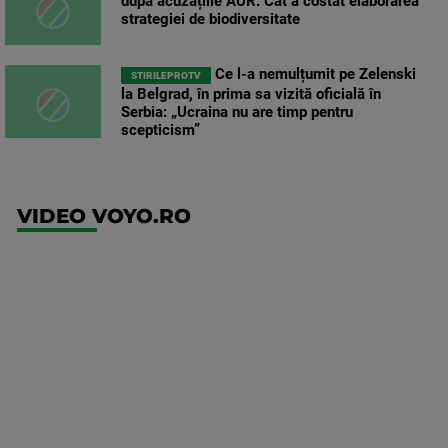
după acuzațiile AUR. Cât a costat elaborarea
strategiei de biodiversitate
Ce l-a nemulțumit pe Zelenski
STIRILEPROTV
la Belgrad, în prima sa vizită oficială în
Serbia: „Ucraina nu are timp pentru
scepticism”
VIDEO VOYO.RO
UFC
(RO)
UFC
Fight
Night: