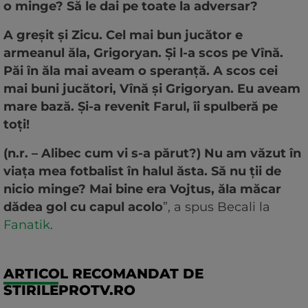
o minge? Să le dai pe toate la adversar?
A greșit și Zicu. Cel mai bun jucător e
armeanul ăla, Grigoryan. Și l-a scos pe Vînă.
Păi în ăla mai aveam o speranță. A scos cei
mai buni jucători, Vînă și Grigoryan. Eu aveam
mare bază. Și-a revenit Farul, îi spulberă pe
toți!
(n.r. – Alibec cum vi s-a părut?) Nu am văzut în
viața mea fotbalist în halul ăsta. Să nu ții de
nicio minge? Mai bine era Vojtus, ăla măcar
dădea gol cu capul acolo
”, a spus Becali la
Fanatik
.
ARTICOL RECOMANDAT DE
STIRILEPROTV.RO