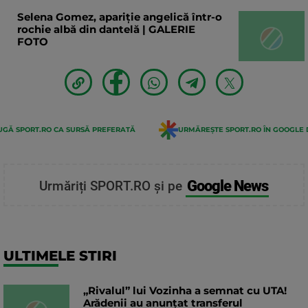
Selena Gomez, apariție angelică într-o
rochie albă din dantelă | GALERIE
FOTO
GĂ SPORT.RO CA SURSĂ PREFERATĂ
URMĂREȘTE SPORT.RO ÎN GOOGLE 
Google News
Urmăriți SPORT.RO și pe
ULTIMELE STIRI
„Rivalul” lui Vozinha a semnat cu UTA!
Arădenii au anunțat transferul