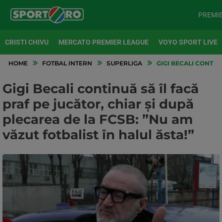
PREMI
CRISTI CHIVU
MERCATO PREMIER LEAGUE
VOYO SPORT LIVE
HOME
FOTBAL INTERN
SUPERLIGA
GIGI BECALI CONTIN
Gigi Becali continuă să îl facă
praf pe jucător, chiar și după
plecarea de la FCSB: ”Nu am
văzut fotbalist în halul ăsta!”