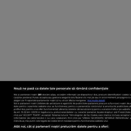
Nouă ne pasă ca datele tale personale să rămână confidențiale
Noi și partenerii noștri
201
stocăm și/sau accesăm informații pe dispozitivul dvs., precum identificatorii cookie 
caracter personal. Puteți accepta sau gestiona alegerile dvs. făcând clic mai jos sau în orice moment, pe pagina cu 
alegeri vor fi raportate partenerilor noștri și nu vă vor afecta navigarea.
Mai multe detalii
Noi si partenerii nostri (retelele de socializare si agentiile de publicitate partenere, precum si furnizorii nostri de
date pentru a permite website-ului sa functioneze, pentru a personaliza continutul si anunturile publicitare afis
profilul dvs., pentru a va oferi functionalitati aferente retelelor de socializare si pentru a analiza traficul pe websit
de art. 15-22 din GDPR in legatura cu prelucrarea datelor cu caracter personal. Aceste drepturi pot fi exercitat
click pe “ACCEPT TOATE”, acceptati folosirea tuturor Tehnologiilor de tip Cookie, care implica inclusiv acceptul d
informatiilor de catre Vendor-ii cu care colaboram. Prin click pe “VREAU SA MODIFIC SETARILE INDIVIDUAL” p
individual, mai putin cele legate de cookie strict necesare pentru functionarea website-ului.
Atât noi, cât și partenerii noștri prelucrăm datele pentru a oferi: