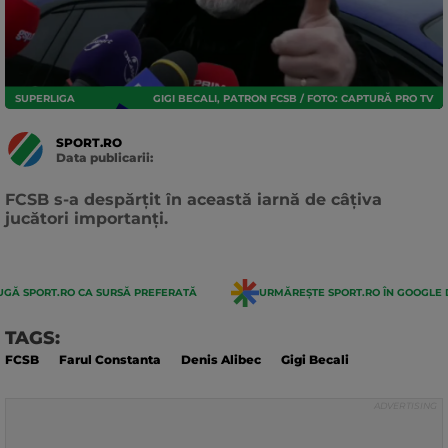
SUPERLIGA
GIGI BECALI, PATRON FCSB / FOTO: CAPTURĂ PRO TV
SPORT.RO
Data publicarii:
Data
actualizarii:
FCSB s-a despărțit în această iarnă de câțiva
jucători importanți.
GĂ SPORT.RO CA SURSĂ PREFERATĂ
URMĂREȘTE SPORT.RO ÎN GOOGLE 
TAGS:
FCSB
Farul Constanta
Denis Alibec
Gigi Becali