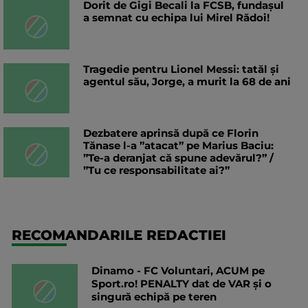
Dorit de Gigi Becali la FCSB, fundașul
a semnat cu echipa lui Mirel Rădoi!
Tragedie pentru Lionel Messi: tatăl și
agentul său, Jorge, a murit la 68 de ani
Dezbatere aprinsă după ce Florin
Tănase l-a ”atacat” pe Marius Baciu:
”Te-a deranjat că spune adevărul?” /
”Tu ce responsabilitate ai?”
RECOMANDARILE REDACTIEI
Dinamo - FC Voluntari, ACUM pe
Sport.ro! PENALTY dat de VAR și o
singură echipă pe teren