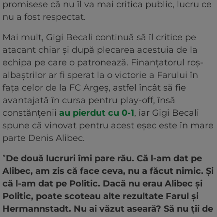
promisese că nu îl va mai critica public, lucru ce
nu a fost respectat.
Mai mult, Gigi Becali continuă să îl critice pe
atacant chiar și după plecarea acestuia de la
echipa pe care o patronează. Finanțatorul roș-
albaștrilor ar fi sperat la o victorie a Farului în
fața celor de la FC Argeș, astfel încât să fie
avantajată în cursa pentru play-off, însă
constănțenii
au pierdut cu 0-1
, iar Gigi Becali
spune că vinovat pentru acest eșec este în mare
parte Denis Alibec.
”
De două lucruri îmi pare rău. Că l-am dat pe
Alibec, am zis că face ceva, nu a făcut nimic. Și
că l-am dat pe Politic. Dacă nu erau Alibec și
Politic, poate scoteau alte rezultate Farul și
Hermannstadt. Nu ai văzut aseară? Să nu ții de