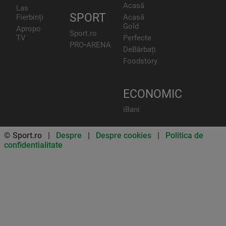
Acasă
Las
SPORT
Fierbinți
Acasă
Gold
Apropo
Sport.ro
TV
Perfecte
PRO•ARENA
DeBărbați
Foodstory
ECONOMIC
iBani
© Sport.ro |
Despre
|
Despre cookies
|
Politica de
confidentialitate
Don’t miss out on our news and
updates! Enable push
notifications
SUBSCRIBE
NOT NOW