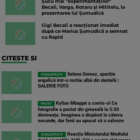
Șucu mai "experimentaților"
Becali, Varga, Rotaru și Mititelu, la
prezentarea lui Șumudică
Gigi Becali a reacționat imediat
după ce Marius Șumudică a semnat
cu Rapid
CITESTE SI
Selena Gomez, apariție
STIRILEPROTV
angelică într-o rochie albă din dantelă |
GALERIE FOTO
Kylian Mbappé a comis-o! Ce
PROTV
fotografie a postat din greșeală la 5:30
dimineața. Imaginea a dispărut în câteva
secunde, dar fanii au apucat să o salveze
Reacția Ministerului Mediului
STIRILEPROTV