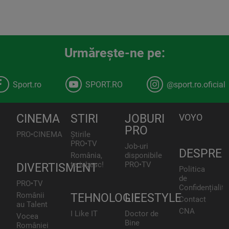
Urmăreşte-ne pe:
Sport.ro
SPORT.RO
@sport.ro.oficial
CINEMA
STIRI
JOBURI
VOYO
PRO
PRO•CINEMA
Știrile
PRO•TV
Job-uri
DESPRE
România,
disponibile
te iubesc!
PRO•TV
DIVERTISMENT
Politica
de
PRO•TV
Confidențialita
Românii
TEHNOLOGIE
LIFESTYLE
Contact
au Talent
CNA
I Like IT
Doctor de
Vocea
Bine
României