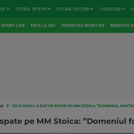
GUE
FOTBAL INTERN
FOTBAL EXTERN
LIVESCORE
U
 SPORT LIVE
FAȚA LA JOC
POVEȘTILE SPORT.RO
MERCATO S
GA
GICĂ HAGI L-A DAT PE SPATE PE MM STOICA: ”DOMENIUL FANTA
e spate pe MM Stoica: ”Domeniul f