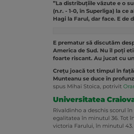
”La distribuţiile văzute e o 
(n.r. - 1-0, în Superliga) la c
Hagi la Farul, dar face. E de
E prematur să discutăm desp
America de Sud. Nu îl poţi et
foarte riscant. Au jucat cu u
Creţu joacă tot timpul în faţă
Munteanu se duce în profunz
spus Mihai Stoica, potrivit
Ora
Universitatea Craiova
Rivaldinho a deschis scorul în 
egalitatea în minutul 36. Tot
victoria Farului, în minutul 43.