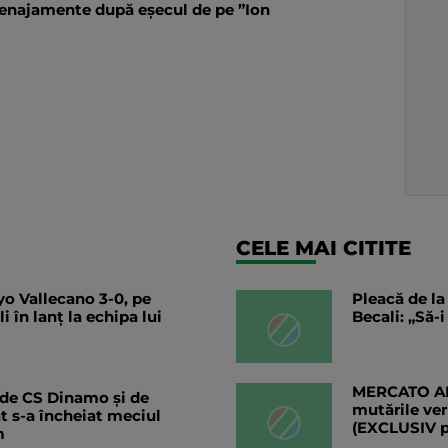
menajamente după eșecul de pe ”Ion
CELE MAI CITITE
o Vallecano 3-0, pe
Pleacă de la
 în lanț la echipa lui
Becali: „Să-
MERCATO ANG
 de CS Dinamo și de
mutările ver
ât s-a încheiat meciul
(EXCLUSIV 
m