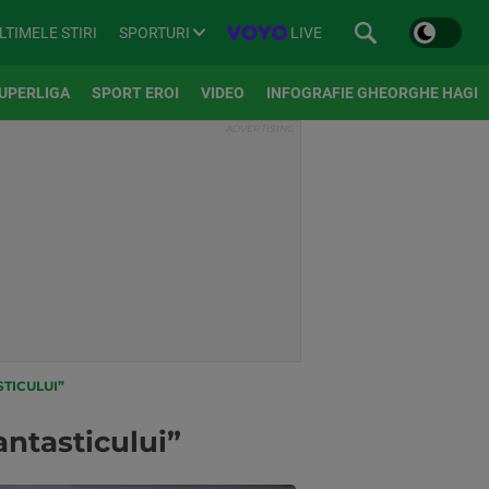
SPORTURI
LIVE
LTIMELE STIRI
UPERLIGA
SPORT EROI
VIDEO
INFOGRAFIE GHEORGHE HAGI
STICULUI”
antasticului”