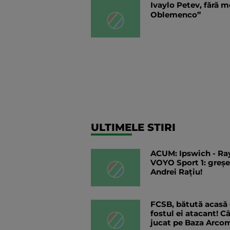
Ivaylo Petev, fără 
Oblemenco”
ULTIMELE STIRI
ACUM: Ipswich - Ray
VOYO Sport 1: greșeli
Andrei Rațiu!
FCSB, bătută acasă
fostul ei atacant! C
jucat pe Baza Arco