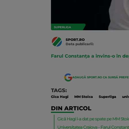
SUPERLIGA
SPORT.RO
Data publicarii:
Data
actualizarii:
Farul Constanța a învins-o în de
ADAUGĂ SPORT.RO CA SURSĂ PREF
TAGS:
Gica Hagi
MM Stoica
Superliga
uni
DIN ARTICOL
Gică Hagi l-a dat pe spate pe MM Stoi
Universitatea Craiova - Farul Constanț