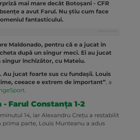
surpriză mai mare decât Botoşani - CFR
e absenţe a avut Farul. Nu ştiu cum face
 domeniul fantasticului.
re Maldonado, pentru că e a jucat în
icheta după un singur meci. Ei au jucat
n singur închizător, cu Mateiu.
. Au jucat foarte sus cu fundaşii. Louis
ime, ceeace e extrem de important”
, a
ngeSport
.
 - Farul Constanța 1-2
minutul 14, iar Alexandru Crețu a restabilit
 în prima parte, Louis Munteanu a adus