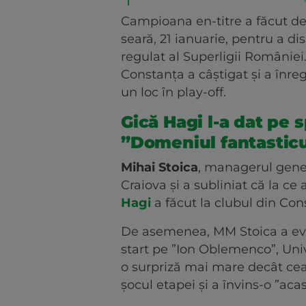
Campioana en-titre a făcut d
seară, 21 ianuarie, pentru a d
regulat al Superligii României.
Constanța a câștigat și a înreg
un loc în play-off.
Gică Hagi l-a dat pe 
”Domeniul fantasticu
Mihai
Stoica
, managerul gener
Craiova și a subliniat că la ce
Hagi
a făcut la clubul din Con
De asemenea, MM Stoica a evi
start pe ”Ion Oblemenco”, Univ
o surpriză mai mare decât cea
șocul etapei și a învins-o ”aca