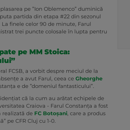
eplasarea pe ”Ion Oblemenco” duminică
isputa partida din etapa #22 din sezonul
 La finele celor 90 de minute, Farul
istrat trei puncte colosale în lupta pentru
spate pe MM Stoica:
lui”
al FCSB, a vorbit despre meciul de la
 absențe a avut Farul, ceea ce
Gheorghe
stanța e de ”domeniul fantasticului”.
dențiat că la cum au arătat echipele de
ersitatea Craiova - Farul Constanța a fost
 realizată de
FC Botoșani
, care a produs
să” pe CFR Cluj cu 1-0.