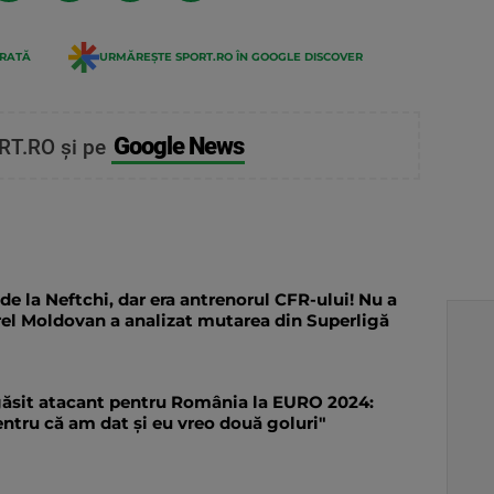
ERATĂ
URMĂREȘTE SPORT.RO ÎN GOOGLE DISCOVER
Google News
RT.RO și pe
e la Neftchi, dar era antrenorul CFR-ului! Nu a
orel Moldovan a analizat mutarea din Superligă
găsit atacant pentru România la EURO 2024:
entru că am dat și eu vreo două goluri"