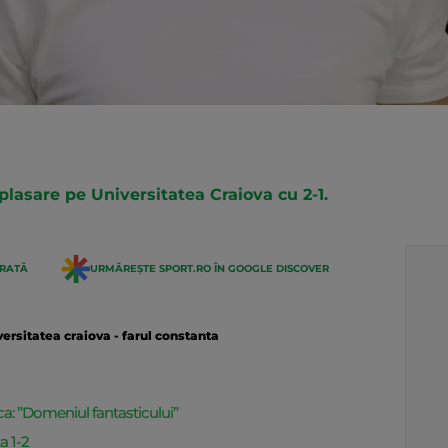
plasare pe Universitatea Craiova cu 2-1.
ERATĂ
URMĂREȘTE SPORT.RO ÎN GOOGLE DISCOVER
versitatea craiova - farul constanta
ca: ”Domeniul fantasticului”
a 1-2