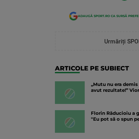
ADAUGĂ SPORT.RO CA SURSĂ PREF
Urmăriți SPO
ARTICOLE PE SUBIECT
„Mutu nu era demis d
avut rezultate!” Vi
Florin Răducioiu a 
"Eu pot să o spun p