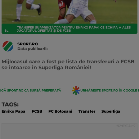
TRANSFER SURPRINZĂTOR PENTRU ENRIKO PAPA! CE ECHIPĂ A ALES
SUPERLIGA
JUCĂTORUL OFERTAT ȘI DE FCSB
SPORT.RO
Data publicarii:
Data
actualizarii:
Mijlocașul care a fost pe lista de transferuri a FCSB
se întoarce în Superliga României!
GĂ SPORT.RO CA SURSĂ PREFERATĂ
URMĂREȘTE SPORT.RO ÎN GOOGLE 
TAGS:
Enriko Papa
FCSB
FC Botosani
Transfer
Superliga