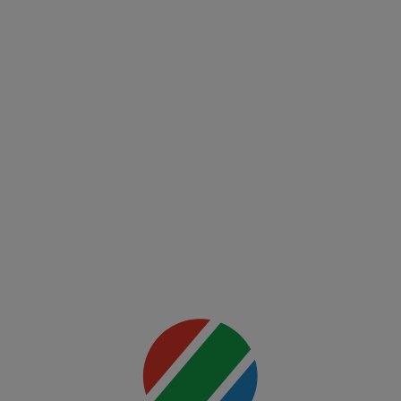
(RO)
UFC
Fight
Night:
Du
Plessis
vs
Usman
Mai multe
detalii
00:00