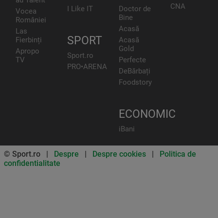
CNA
I Like IT
Doctor de
Vocea
Bine
României
Acasă
Las
SPORT
Fierbinți
Acasă
Gold
Apropo
Sport.ro
TV
Perfecte
PRO•ARENA
DeBărbați
Foodstory
ECONOMIC
iBani
© Sport.ro |
Despre
|
Despre cookies
|
Politica de
confidentialitate
Don’t miss out on our news and
updates! Enable push
notifications