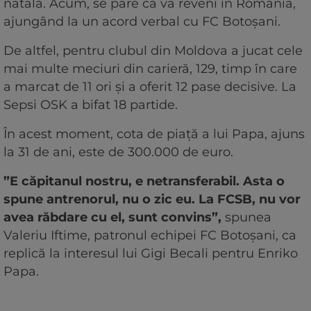
natală. Acum, se pare că va reveni în România,
ajungând la un acord verbal cu FC Botoșani.
De altfel, pentru clubul din Moldova a jucat cele
mai multe meciuri din carieră, 129, timp în care
a marcat de 11 ori și a oferit 12 pase decisive. La
Sepsi OSK a bifat 18 partide.
În acest moment, cota de piață a lui Papa, ajuns
la 31 de ani, este de 300.000 de euro.
”E căpitanul nostru, e netransferabil. Asta o
spune antrenorul, nu o zic eu. La FCSB, nu vor
avea răbdare cu el, sunt convins”,
spunea
Valeriu Iftime, patronul echipei FC Botoșani, ca
replică la interesul lui Gigi Becali pentru Enriko
Papa.