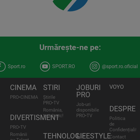
Urmăreşte-ne pe:
Sport.ro
SPORT.RO
@sport.ro.oficial
CINEMA
STIRI
JOBURI
VOYO
PRO
PRO•CINEMA
Știrile
PRO•TV
Job-uri
DESPRE
România,
disponibile
te iubesc!
PRO•TV
DIVERTISMENT
Politica
de
PRO•TV
Confidențialita
Românii
TEHNOLOGIE
LIFESTYLE
Contact
au Talent