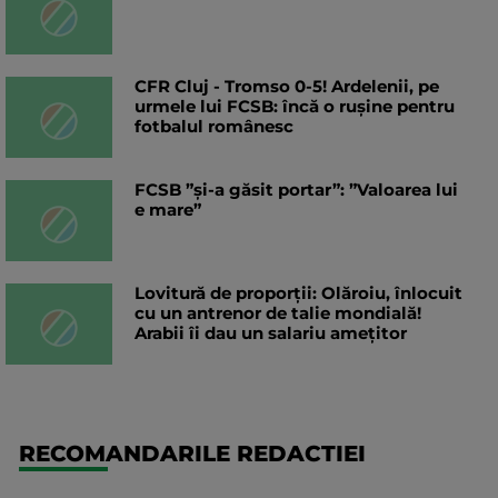
CFR Cluj - Tromso 0-5! Ardelenii, pe
urmele lui FCSB: încă o rușine pentru
fotbalul românesc
FCSB ”și-a găsit portar”: ”Valoarea lui
e mare”
Lovitură de proporții: Olăroiu, înlocuit
cu un antrenor de talie mondială!
Arabii îi dau un salariu amețitor
RECOMANDARILE REDACTIEI