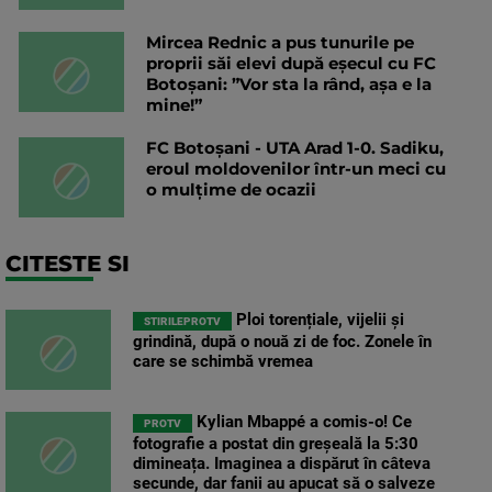
Mircea Rednic a pus tunurile pe
proprii săi elevi după eșecul cu FC
Botoșani: ”Vor sta la rând, așa e la
mine!”
FC Botoșani - UTA Arad 1-0. Sadiku,
eroul moldovenilor într-un meci cu
o mulțime de ocazii
CITESTE SI
Ploi torențiale, vijelii și
STIRILEPROTV
grindină, după o nouă zi de foc. Zonele în
care se schimbă vremea
Kylian Mbappé a comis-o! Ce
PROTV
fotografie a postat din greșeală la 5:30
dimineața. Imaginea a dispărut în câteva
secunde, dar fanii au apucat să o salveze