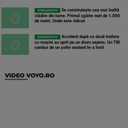
Se construiește cea mai înaltă
STIRILEPROTV
clădire din lume. Primul zgârie-nori de 1.000
de metri. Unde este ridicat
Accident după ce două trailere
STIRILEPROTV
cu mașini au oprit pe un drum expres. Un TIR
condus de un șofer neatent le-a lovit
VIDEO VOYO.RO
UEFA
Europa
Conference
League