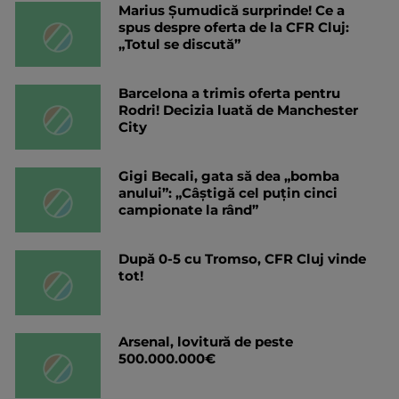
Marius Șumudică surprinde! Ce a
spus despre oferta de la CFR Cluj:
„Totul se discută”
Barcelona a trimis oferta pentru
Rodri! Decizia luată de Manchester
City
Gigi Becali, gata să dea „bomba
anului”: „Câștigă cel puțin cinci
campionate la rând”
După 0-5 cu Tromso, CFR Cluj vinde
tot!
Arsenal, lovitură de peste
500.000.000€