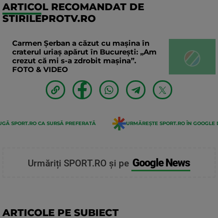
ARTICOL RECOMANDAT DE
STIRILEPROTV.RO
Carmen Șerban a căzut cu mașina în
craterul uriaș apărut în București: „Am
crezut că mi s-a zdrobit mașina”.
FOTO & VIDEO
GĂ SPORT.RO CA SURSĂ PREFERATĂ
URMĂREȘTE SPORT.RO ÎN GOOGLE 
Google News
Urmăriți SPORT.RO și pe
ARTICOLE PE SUBIECT