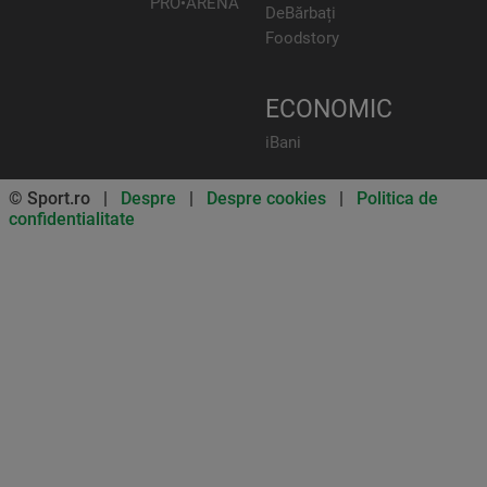
PRO•ARENA
DeBărbați
Foodstory
ECONOMIC
iBani
© Sport.ro |
Despre
|
Despre cookies
|
Politica de
confidentialitate
Don’t miss out on our news and
updates! Enable push
notifications
SUBSCRIBE
NOT NOW
UNSUBSCRIBE