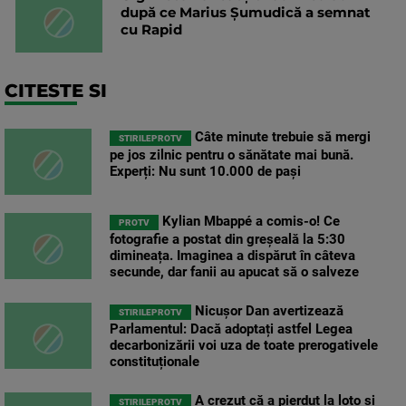
după ce Marius Șumudică a semnat
cu Rapid
CITESTE SI
Câte minute trebuie să mergi
STIRILEPROTV
pe jos zilnic pentru o sănătate mai bună.
Experți: Nu sunt 10.000 de pași
Kylian Mbappé a comis-o! Ce
PROTV
fotografie a postat din greșeală la 5:30
dimineața. Imaginea a dispărut în câteva
secunde, dar fanii au apucat să o salveze
Nicușor Dan avertizează
STIRILEPROTV
Parlamentul: Dacă adoptați astfel Legea
decarbonizării voi uza de toate prerogativele
constituționale
A crezut că a pierdut la loto și
STIRILEPROTV