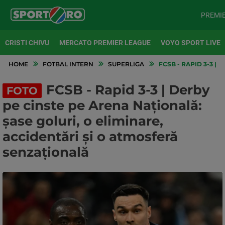
PREMI
CRISTI CHIVU
MERCATO PREMIER LEAGUE
VOYO SPORT LIVE
HOME
FOTBAL INTERN
SUPERLIGA
FCSB - RAPID 3-3 |
FCSB - Rapid 3-3 | Derby
FOTO
pe cinste pe Arena Națională:
șase goluri, o eliminare,
accidentări și o atmosferă
senzațională