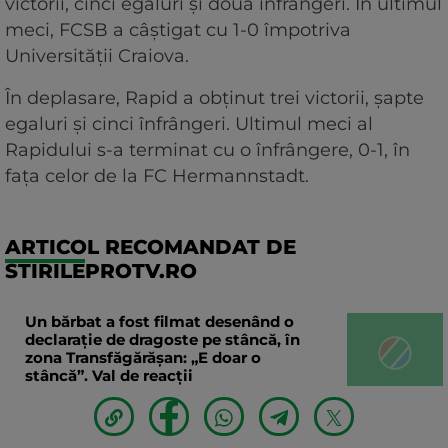
victorii, cinci egaluri și două înfrângeri. În ultimul
meci, FCSB a câștigat cu 1-0 împotriva
Universității Craiova.
În deplasare, Rapid a obținut trei victorii, șapte
egaluri și cinci înfrângeri. Ultimul meci al
Rapidului s-a terminat cu o înfrângere, 0-1, în
fața celor de la FC Hermannstadt.
ARTICOL RECOMANDAT DE
STIRILEPROTV.RO
Un bărbat a fost filmat desenând o
declaraţie de dragoste pe stâncă, în
zona Transfăgărăşan: „E doar o
stâncă”. Val de reacții