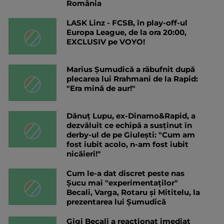
România
LASK Linz - FCSB, în play-off-ul
Europa League, de la ora 20:00,
EXCLUSIV pe VOYO!
Marius Șumudică a răbufnit după
plecarea lui Rrahmani de la Rapid:
"Era mină de aur!"
Dănuț Lupu, ex-Dinamo&Rapid, a
dezvăluit ce echipă a susținut în
derby-ul de pe Giulești: "Cum am
fost iubit acolo, n-am fost iubit
nicăieri!"
Cum le-a dat discret peste nas
Șucu mai "experimentaților"
Becali, Varga, Rotaru și Mititelu, la
prezentarea lui Șumudică
Gigi Becali a reacționat imediat