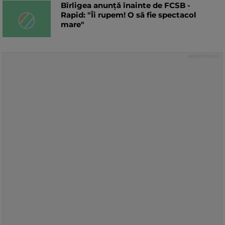
Bîrligea anunță înainte de FCSB -
Rapid: "Îi rupem! O să fie spectacol
mare"