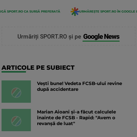
GĂ SPORT.RO CA SURSĂ PREFERATĂ
URMĂREȘTE SPORT.RO ÎN GOOGLE 
Google News
Urmăriți SPORT.RO și pe
ARTICOLE PE SUBIECT
Vești bune! Vedeta FCSB-ului revine
după accidentare
Marian Aioani și-a făcut calculele
înainte de FCSB - Rapid: "Avem o
revanșă de luat"