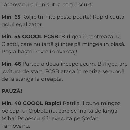
Târnovanu cu un șut la colțul scurt!
Min. 65
Koljic trimite peste poartă! Rapid caută
golul egalizator.
Min. 55 GOOOL FCSB!
Bîrligea îi centrează lui
Cisotti, care nu iartă și înțeapă mingea în plasă.
Roș-albaștrii revin în avantaj!
Min. 46
Partea a doua începe acum. Bîrligea are
lovitura de start. FCSB atacă în repriza secundă
de la stânga la dreapta.
PAUZĂ!
Min. 40 GOOOL Rapid!
Petrila îi pune mingea
pe cap lui Ciobotariu, care se înalță de lângă
Mihai Popescu și îl execută pe Ștefan
Târnovanu.