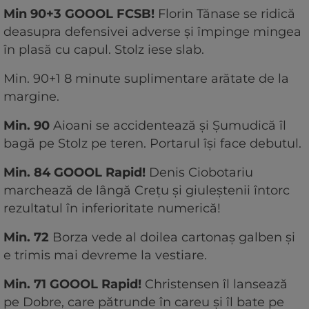
Min 90+3 GOOOL FCSB!
Florin Tănase se ridică
deasupra defensivei adverse și împinge mingea
în plasă cu capul. Stolz iese slab.
Min. 90+1 8 minute suplimentare arătate de la
margine.
Min. 90
Aioani se accidentează și Șumudică îl
bagă pe Stolz pe teren. Portarul își face debutul.
Min. 84 GOOOL Rapid!
Denis Ciobotariu
marchează de lângă Crețu și giuleștenii întorc
rezultatul în inferioritate numerică!
Min. 72
Borza vede al doilea cartonaș galben și
e trimis mai devreme la vestiare.
Min. 71 GOOOL Rapid!
Christensen îl lansează
pe Dobre, care pătrunde în careu și îl bate pe