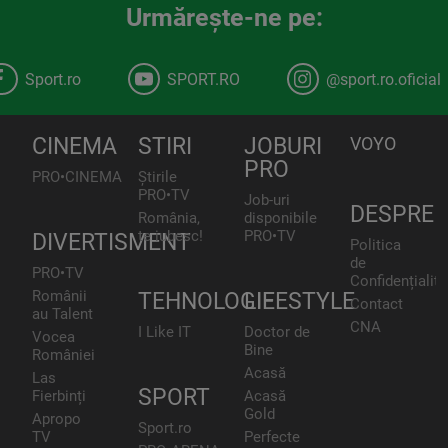
Urmăreşte-ne pe:
Sport.ro
SPORT.RO
@sport.ro.oficial
CINEMA
STIRI
JOBURI
VOYO
PRO
PRO•CINEMA
Știrile
PRO•TV
Job-uri
DESPRE
România,
disponibile
te iubesc!
PRO•TV
DIVERTISMENT
Politica
de
PRO•TV
Confidențialita
Românii
TEHNOLOGIE
LIFESTYLE
Contact
au Talent
CNA
I Like IT
Doctor de
Vocea
Bine
României
Acasă
Las
SPORT
Fierbinți
Acasă
Gold
Apropo
Sport.ro
TV
Perfecte