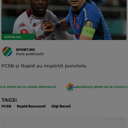
SUPERLIGA
SPORT.RO
Data publicarii:
Data
actualizarii:
FCSB și Rapid au împărțit punctele.
GĂ SPORT.RO CA SURSĂ PREFERATĂ
URMĂREȘTE SPORT.RO ÎN GOOGLE 
TAGS:
FCSB
Rapid Bucuresti
Gigi Becali