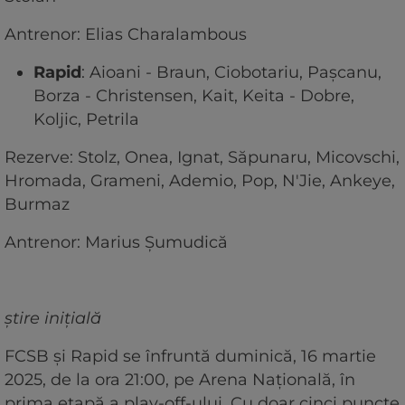
Antrenor: Elias Charalambous
Rapid
: Aioani - Braun, Ciobotariu, Pașcanu,
Borza - Christensen, Kait, Keita - Dobre,
Koljic, Petrila
Rezerve: Stolz, Onea, Ignat, Săpunaru, Micovschi,
Hromada, Grameni, Ademio, Pop, N'Jie, Ankeye,
Burmaz
Antrenor: Marius Șumudică
știre inițială
FCSB și Rapid se înfruntă duminică, 16 martie
2025, de la ora 21:00, pe Arena Națională, în
prima etapă a play-off-ului. Cu doar cinci puncte