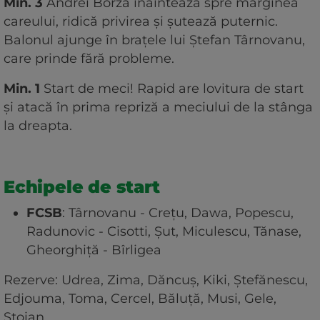
Min. 3
Andrei Borza înaintează spre marginea
careului, ridică privirea și șutează puternic.
Balonul ajunge în brațele lui Ștefan Târnovanu,
care prinde fără probleme.
Min. 1
Start de meci! Rapid are lovitura de start
și atacă în prima repriză a meciului de la stânga
la dreapta.
Echipele de start
FCSB
: Târnovanu - Crețu, Dawa, Popescu,
Radunovic - Cisotti, Șut, Miculescu, Tănase,
Gheorghiță - Bîrligea
Rezerve: Udrea, Zima, Dăncuș, Kiki, Ștefănescu,
Edjouma, Toma, Cercel, Băluță, Musi, Gele,
Stoian