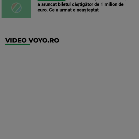
a aruncat biletul câștigător de 1 milion de
euro. Ce a urmat e neașteptat
VIDEO VOYO.RO
UEFA
Europa
Conference
League
Twente -
FC DAC
1904