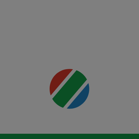
FCSB -
FK Auda
Mai multe
detalii
00:00