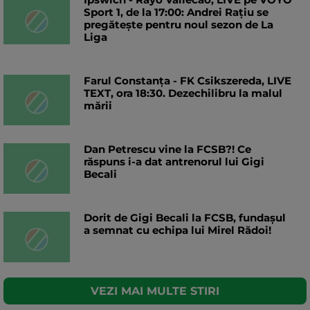
Sport 1, de la 17:00: Andrei Rațiu se
pregătește pentru noul sezon de La
Liga
Farul Constanța - FK Csikszereda, LIVE
TEXT, ora 18:30. Dezechilibru la malul
mării
Dan Petrescu vine la FCSB?! Ce
răspuns i-a dat antrenorul lui Gigi
Becali
Dorit de Gigi Becali la FCSB, fundașul
a semnat cu echipa lui Mirel Rădoi!
VEZI MAI MULTE STIRI