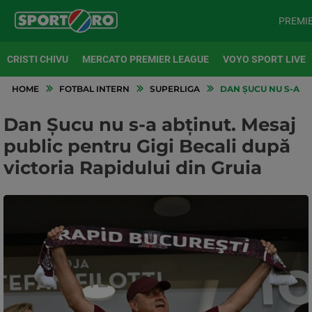
PREMI
CRISTI CHIVU
MERCATO PREMIER LEAGUE
VOYO SPORT LIVE
HOME
FOTBAL INTERN
SUPERLIGA
DAN ȘUCU NU S-A AB
Dan Șucu nu s-a abținut. Mesaj
public pentru Gigi Becali după
victoria Rapidului din Gruia