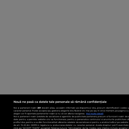
Nouă ne pasă ca datele tale personale să rămână confidențiale
Noi și partenerii noștri
201
stocăm și/sau accesăm informații pe dispozitivul dvs., precum identificatorii cookie 
caracter personal. Puteți accepta sau gestiona alegerile dvs. făcând clic mai jos sau în orice moment, pe pagina cu 
alegeri vor fi raportate partenerilor noștri și nu vă vor afecta navigarea.
Mai multe detalii
Noi si partenerii nostri (retelele de socializare si agentiile de publicitate partenere, precum si furnizorii nostri de
date pentru a permite website-ului sa functioneze, pentru a personaliza continutul si anunturile publicitare afis
profilul dvs., pentru a va oferi functionalitati aferente retelelor de socializare si pentru a analiza traficul pe websit
de art. 15-22 din GDPR in legatura cu prelucrarea datelor cu caracter personal. Aceste drepturi pot fi exercitat
click pe “ACCEPT TOATE”, acceptati folosirea tuturor Tehnologiilor de tip Cookie, care implica inclusiv acceptul d