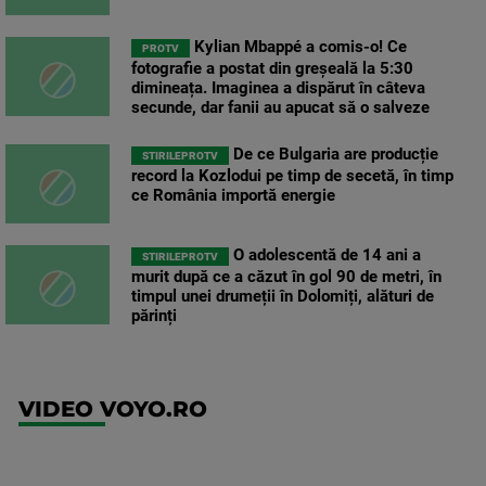
Kylian Mbappé a comis-o! Ce
PROTV
fotografie a postat din greșeală la 5:30
dimineața. Imaginea a dispărut în câteva
secunde, dar fanii au apucat să o salveze
De ce Bulgaria are producție
STIRILEPROTV
record la Kozlodui pe timp de secetă, în timp
ce România importă energie
O adolescentă de 14 ani a
STIRILEPROTV
murit după ce a căzut în gol 90 de metri, în
timpul unei drumeții în Dolomiți, alături de
părinți
VIDEO VOYO.RO