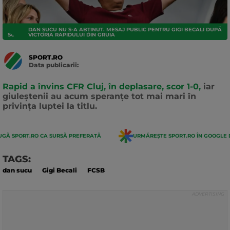
DAN ȘUCU NU S-A ABȚINUT. MESAJ PUBLIC PENTRU GIGI BECALI DUPĂ
SUPERLIGA
VICTORIA RAPIDULUI DIN GRUIA
SPORT.RO
Data publicarii:
Data
actualizarii:
Rapid a învins CFR Cluj, în deplasare, scor 1-0,
iar
giuleștenii au acum speranțe tot mai mari în
privința luptei la titlu.
GĂ SPORT.RO CA SURSĂ PREFERATĂ
URMĂREȘTE SPORT.RO ÎN GOOGLE 
TAGS:
dan sucu
Gigi Becali
FCSB