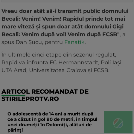
Vreau doar atât să-i transmit public domnului
Becali: Venim! Venim! Rapidul prinde tot mai
mare viteză și spun doar atât domnului Gigi
Becali: Venim după voi! Venim după FCSB"
, a
spus Dan Șucu, pentru
Fanatik
.
În ultimele cinci etape din sezonul regulat,
Rapid va înfrunta FC Hermannstadt, Poli Iași,
UTA Arad, Universitatea Craiova și FCSB.
ARTICOL RECOMANDAT DE
STIRILEPROTV.RO
O adolescentă de 14 ani a murit după
ce a căzut în gol 90 de metri, în timpul
unei drumeții în Dolomiți, alături de
părinți