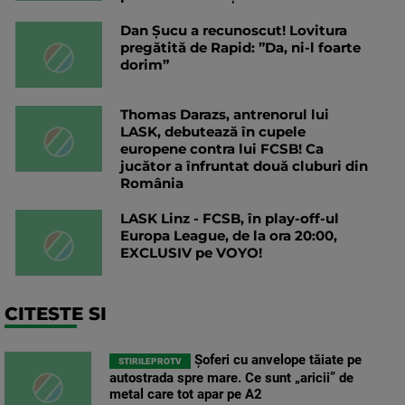
Dan Șucu a recunoscut! Lovitura
pregătită de Rapid: ”Da, ni-l foarte
dorim”
Thomas Darazs, antrenorul lui
LASK, debutează în cupele
europene contra lui FCSB! Ca
jucător a înfruntat două cluburi din
România
LASK Linz - FCSB, în play-off-ul
Europa League, de la ora 20:00,
EXCLUSIV pe VOYO!
CITESTE SI
Șoferi cu anvelope tăiate pe
STIRILEPROTV
autostrada spre mare. Ce sunt „aricii” de
metal care tot apar pe A2