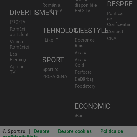
DESPRE
România,
disponibile
te iubesc!
PRO•TV
DIVERTISMENT
Politica
de
PRO•TV
Confidențialita
Românii
TEHNOLOGIE
LIFESTYLE
Contact
au Talent
CNA
I Like IT
Doctor de
Vocea
Bine
României
Acasă
Las
SPORT
Fierbinți
Acasă
Gold
Apropo
Sport.ro
TV
Perfecte
PRO•ARENA
DeBărbați
Foodstory
ECONOMIC
iBani
© Sport.ro |
Despre
|
Despre cookies
|
Politica de