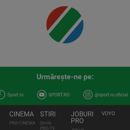
detalii
00:00
Urmăreşte-ne pe:
Sport.ro
SPORT.RO
@sport.ro.oficial
CINEMA
STIRI
JOBURI
VOYO
PRO
PRO•CINEMA
Știrile
PRO•TV
Job-uri