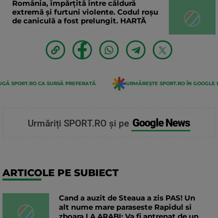
România, împărțită între căldură
extremă și furtuni violente. Codul roșu
de caniculă a fost prelungit. HARTĂ
GĂ SPORT.RO CA SURSĂ PREFERATĂ
URMĂREȘTE SPORT.RO ÎN GOOGLE 
Google News
Urmăriți SPORT.RO și pe
ARTICOLE PE SUBIECT
Cand a auzit de Steaua a zis PAS! Un
alt nume mare paraseste Rapidul si
zboara LA ARABI: Va fi antrenat de un