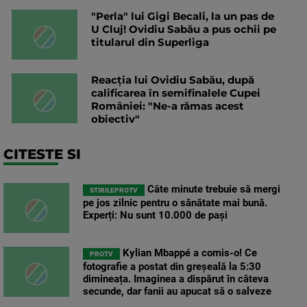
"Perla" lui Gigi Becali, la un pas de
U Cluj! Ovidiu Sabău a pus ochii pe
titularul din Superliga
Reacția lui Ovidiu Sabău, după
calificarea în semifinalele Cupei
României: "Ne-a rămas acest
obiectiv"
CITESTE SI
Câte minute trebuie să mergi
STIRILEPROTV
pe jos zilnic pentru o sănătate mai bună.
Experți: Nu sunt 10.000 de pași
Kylian Mbappé a comis-o! Ce
PROTV
fotografie a postat din greșeală la 5:30
dimineața. Imaginea a dispărut în câteva
secunde, dar fanii au apucat să o salveze