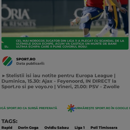
CEL MAI NOROCOS JUCATOR DIN LIGA 1! A PLECAT CU SCANDAL DE LA
ULTIMELE DOUA ECHIPE, ACUM VA CASTIGA UN MUNTE DE BANI!
SUPERLIGA
ULTIMA ECHIPA CARE II PUNE COVORUL ROSU:
SPORT.RO
Data publicarii:
Data
actualizarii:
►Stelistii isi iau notite pentru Europa League |
Duminica, 15.30: Ajax - Feyenoord, IN DIRECT la
Sport.ro si pe voyo.ro | Vineri, 21.00: PSV - Zwolle
GĂ SPORT.RO CA SURSĂ PREFERATĂ
URMĂREȘTE SPORT.RO ÎN GOOGLE 
TAGS:
Rapid
Dorin Goga
Ovidiu Sabau
Liga 1
Poli Timisoara