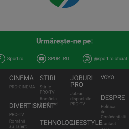
Urmăreşte-ne pe:
Sport.ro
SPORT.RO
@sport.ro.oficial
CINEMA
STIRI
JOBURI
VOYO
PRO
PRO•CINEMA
Știrile
PRO•TV
Job-uri
DESPRE
România,
disponibile
te iubesc!
PRO•TV
DIVERTISMENT
Politica
de
PRO•TV
Confidențialita
Românii
TEHNOLOGIE
LIFESTYLE
Contact
au Talent