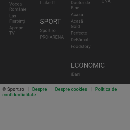
CNA
I Like IT
Doctor de
Vocea
Bine
României
Acasă
Las
SPORT
Fierbinți
Acasă
Gold
Apropo
Sport.ro
TV
Perfecte
PRO•ARENA
DeBărbați
Foodstory
ECONOMIC
iBani
© Sport.ro |
Despre
|
Despre cookies
|
Politica de
confidentialitate
Don’t miss out on our news and
updates! Enable push
notifications