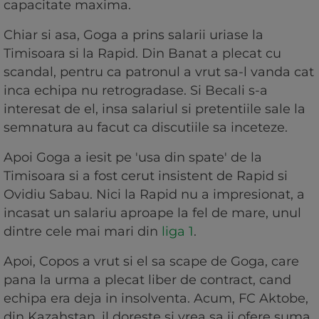
capacitate maxima.
Chiar si asa, Goga a prins salarii uriase la
Timisoara si la Rapid. Din Banat a plecat cu
scandal, pentru ca patronul a vrut sa-l vanda cat
inca echipa nu retrogradase. Si Becali s-a
interesat de el, insa salariul si pretentiile sale la
semnatura au facut ca discutiile sa inceteze.
Apoi Goga a iesit pe 'usa din spate' de la
Timisoara si a fost cerut insistent de Rapid si
Ovidiu Sabau. Nici la Rapid nu a impresionat, a
incasat un salariu aproape la fel de mare, unul
dintre cele mai mari din
liga 1
.
Apoi, Copos a vrut si el sa scape de Goga, care
pana la urma a plecat liber de contract, cand
echipa era deja in insolventa. Acum, FC Aktobe,
din Kazahstan, il doreste si vrea sa ii ofere suma