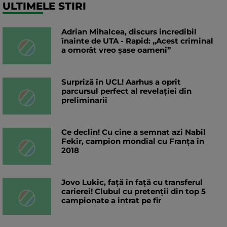
ULTIMELE STIRI
Adrian Mihalcea, discurs incredibil
înainte de UTA - Rapid: „Acest criminal
a omorât vreo șase oameni”
Surpriză în UCL! Aarhus a oprit
parcursul perfect al revelației din
preliminarii
Ce declin! Cu cine a semnat azi Nabil
Fekir, campion mondial cu Franța în
2018
Jovo Lukic, față în față cu transferul
carierei! Clubul cu pretenții din top 5
campionate a intrat pe fir