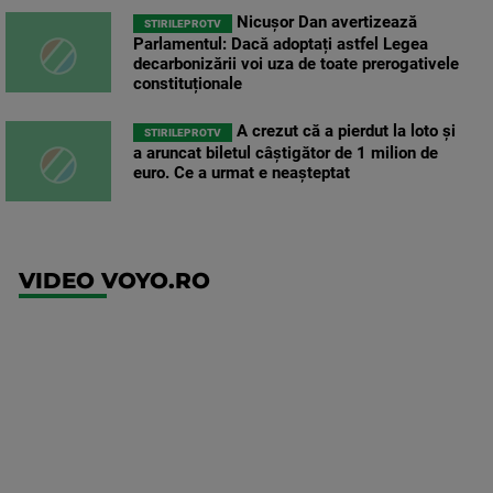
Nicușor Dan avertizează
STIRILEPROTV
Parlamentul: Dacă adoptați astfel Legea
decarbonizării voi uza de toate prerogativele
constituționale
A crezut că a pierdut la loto și
STIRILEPROTV
a aruncat biletul câștigător de 1 milion de
euro. Ce a urmat e neașteptat
VIDEO VOYO.RO
UFC
(EN)
UFC