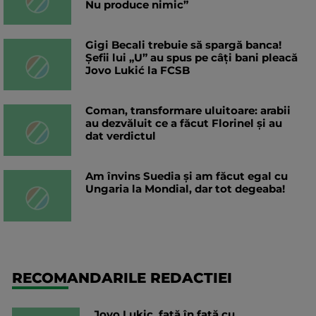
Nu produce nimic”
Gigi Becali trebuie să spargă banca!
Șefii lui „U” au spus pe câți bani pleacă
Jovo Lukić la FCSB
Coman, transformare uluitoare: arabii
au dezvăluit ce a făcut Florinel și au
dat verdictul
Am învins Suedia și am făcut egal cu
Ungaria la Mondial, dar tot degeaba!
RECOMANDARILE REDACTIEI
Jovo Lukic, față în față cu