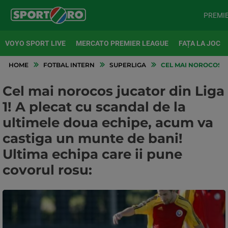
PREMI
VOYO SPORT LIVE
MERCATO PREMIER LEAGUE
FAȚA LA JOC
HOME
FOTBAL INTERN
SUPERLIGA
CEL MAI NOROCOS JU
Cel mai norocos jucator din Liga
1! A plecat cu scandal de la
ultimele doua echipe, acum va
castiga un munte de bani!
Ultima echipa care ii pune
covorul rosu: