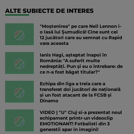
ALTE SUBIECTE DE INTERES
"Moștenirea" pe care Neil Lennon i-
o lasă lui Șumudică! Cine sunt cei
12 jucători care au semnat cu Rapid
vara aceasta
Ianis Hagi, așteptat înapoi în
România: "A suferit multe
nedreptăți. Pun și eu o întrebare: de
ce n-a fost băgat titular?"
Echipa din liga a treia care a
transferat doi jucători de națională
și un fost atacant de la FCSB și
Dinamo
VIDEO | "U" Cluj si-a prezentat noul
echipament printr-un videoclip
EMOTIONANT! Fotbalisti din 3
generatii apar in imagini!