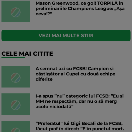
Mason Greenwood, ce gol! TORPILĂ în
preliminariile Champions League: „Așa
ceva!?”
VEZI MAI MULTE STIRI
CELE MAI CITITE
A semnat azi cu FCSB! Campion și
câștigător al Cupei cu două echipe
diferite
I-a spus ”nu” categoric lui FCSB: ”Eu și
MM ne respectăm, dar nu o să merg
acolo niciodată”
”Preferatul” lui Gigi Becali de la FCSB,
făcut praf în direct: ”E în punctul mort.