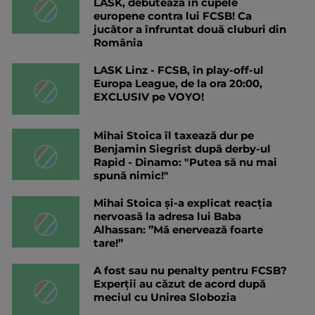
LASK, debutează în cupele
europene contra lui FCSB! Ca
jucător a înfruntat două cluburi din
România
LASK Linz - FCSB, în play-off-ul
Europa League, de la ora 20:00,
EXCLUSIV pe VOYO!
Mihai Stoica îl taxează dur pe
Benjamin Siegrist după derby-ul
Rapid - Dinamo: "Putea să nu mai
spună nimic!"
Mihai Stoica și-a explicat reacția
nervoasă la adresa lui Baba
Alhassan: ”Mă enervează foarte
tare!”
A fost sau nu penalty pentru FCSB?
Experții au căzut de acord după
meciul cu Unirea Slobozia