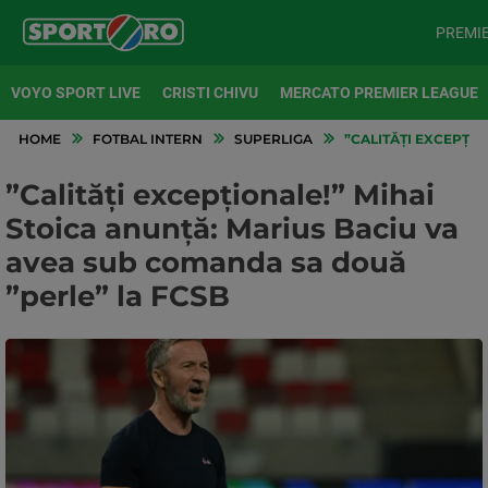
PREMI
VOYO SPORT LIVE
CRISTI CHIVU
MERCATO PREMIER LEAGUE
HOME
FOTBAL INTERN
SUPERLIGA
”CALITĂȚI EXCEPȚIO
”Calități excepționale!” Mihai
Stoica anunță: Marius Baciu va
avea sub comanda sa două
”perle” la FCSB