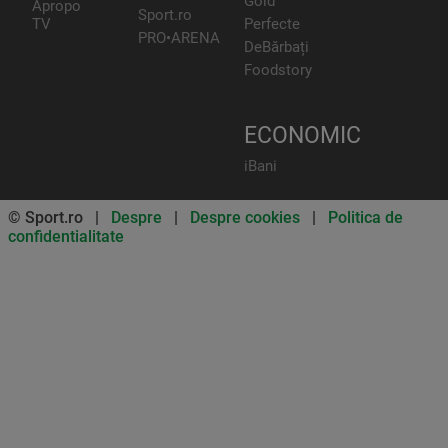
Gold
Apropo
Sport.ro
TV
Perfecte
PRO•ARENA
DeBărbați
Foodstory
ECONOMIC
iBani
© Sport.ro |
Despre
|
Despre cookies
|
Politica de
confidentialitate
Don’t miss out on our news and
updates! Enable push
notifications
SUBSCRIBE
NOT NOW
UNSUBSCRIBE