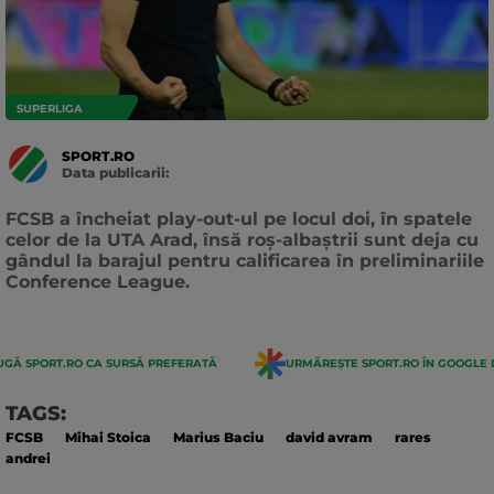
SUPERLIGA
SPORT.RO
Data publicarii:
Data
actualizarii:
FCSB a încheiat play-out-ul pe locul doi, în spatele
celor de la UTA Arad, însă roș-albaștrii sunt deja cu
gândul la barajul pentru calificarea în preliminariile
Conference League.
GĂ SPORT.RO CA SURSĂ PREFERATĂ
URMĂREȘTE SPORT.RO ÎN GOOGLE 
TAGS:
FCSB
Mihai Stoica
Marius Baciu
david avram
rares
andrei