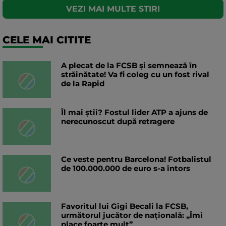
VEZI MAI MULTE STIRI
CELE MAI CITITE
A plecat de la FCSB și semnează în
străinătate! Va fi coleg cu un fost rival
de la Rapid
Îl mai știi? Fostul lider ATP a ajuns de
nerecunoscut după retragere
Ce veste pentru Barcelona! Fotbalistul
de 100.000.000 de euro s-a întors
Favoritul lui Gigi Becali la FCSB,
următorul jucător de națională: „Îmi
place foarte mult”