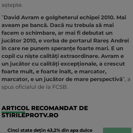
aștepte.
”
David Avram e golgheterul echipei 2010. Mai
aveam pe bancă. Dacă nu trebuia să mai
facem o schimbare, ar mai fi debutat un
jucător 2010, e vorba de portarul Rareș Andrei
în care ne punem speranțe foarte mari. E un
copil cu niște calități extraordinare. Avram e
un jucător cu calități excepționale, a crescut
foarte mult, e foarte înalt, e marcator,
marcator, e un jucător de mare perspectivă
”, a
spus oficialul de la FCSB.
ARTICOL RECOMANDAT DE
STIRILEPROTV.RO
Cinci state dețin 43,2% din apa dulce