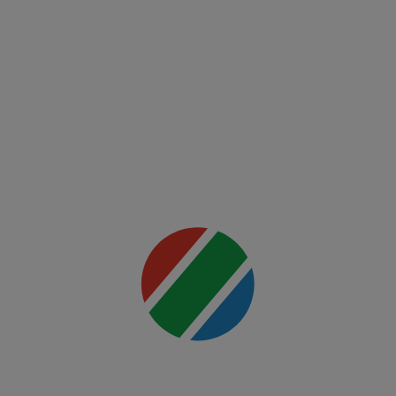
Fight
Night:
Ankalaev
vs
Rountree
Jr.
Mai multe
detalii
00:00