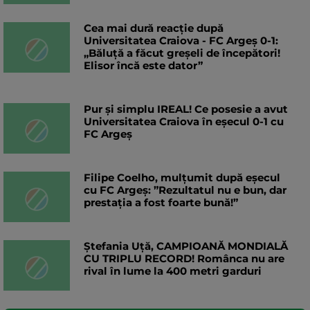
Cea mai dură reacție după
Universitatea Craiova - FC Argeș 0-1:
„Băluță a făcut greșeli de începători!
Elisor încă este dator”
Pur și simplu IREAL! Ce posesie a avut
Universitatea Craiova în eșecul 0-1 cu
FC Argeș
Filipe Coelho, mulțumit după eșecul
cu FC Argeș: ”Rezultatul nu e bun, dar
prestația a fost foarte bună!”
Ștefania Uță, CAMPIOANĂ MONDIALĂ
CU TRIPLU RECORD! Românca nu are
rival în lume la 400 metri garduri