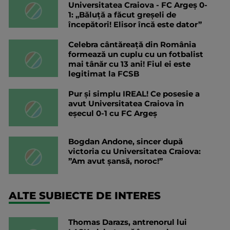
Universitatea Craiova - FC Argeș 0-
1: „Băluță a făcut greșeli de
începători! Elisor încă este dator”
Celebra cântăreață din România
formează un cuplu cu un fotbalist
mai tânăr cu 13 ani! Fiul ei este
legitimat la FCSB
Pur și simplu IREAL! Ce posesie a
avut Universitatea Craiova în
eșecul 0-1 cu FC Argeș
Bogdan Andone, sincer după
victoria cu Universitatea Craiova:
”Am avut șansă, noroc!”
ALTE SUBIECTE DE INTERES
Thomas Darazs, antrenorul lui