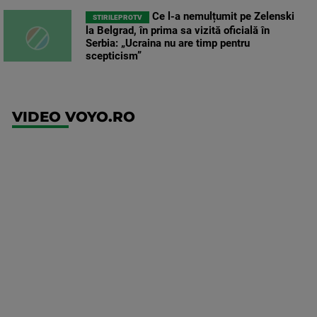
Ce l-a nemulțumit pe Zelenski
STIRILEPROTV
la Belgrad, în prima sa vizită oficială în
Serbia: „Ucraina nu are timp pentru
scepticism”
VIDEO VOYO.RO
UFC
(RO)
UFC
Fight
Night:
Gamrot