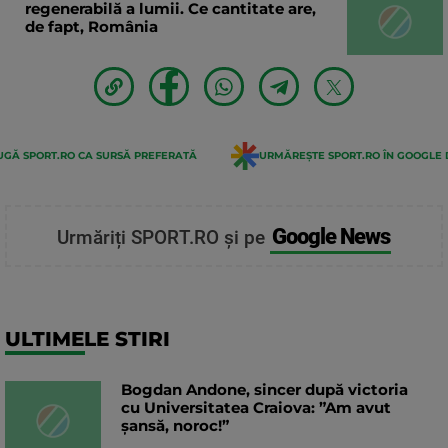
regenerabilă a lumii. Ce cantitate are,
de fapt, România
GĂ SPORT.RO CA SURSĂ PREFERATĂ
URMĂREȘTE SPORT.RO ÎN GOOGLE 
Google News
Urmăriți SPORT.RO și pe
ULTIMELE STIRI
Bogdan Andone, sincer după victoria
cu Universitatea Craiova: ”Am avut
șansă, noroc!”