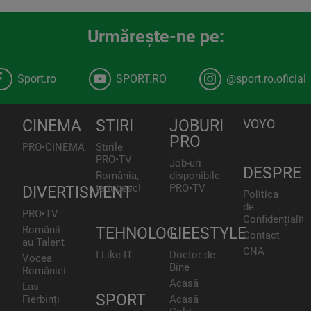
Urmăreşte-ne pe:
Sport.ro
SPORT.RO
@sport.ro.oficial
CINEMA
STIRI
JOBURI
VOYO
PRO
PRO•CINEMA
Știrile
PRO•TV
Job-uri
DESPRE
România,
disponibile
te iubesc!
PRO•TV
DIVERTISMENT
Politica
de
PRO•TV
Confidențialita
Românii
TEHNOLOGIE
LIFESTYLE
Contact
au Talent
CNA
I Like IT
Doctor de
Vocea
Bine
României
Acasă
Las
SPORT
Fierbinți
Acasă