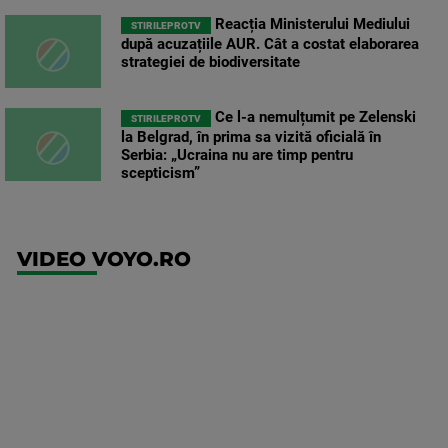
Reacția Ministerului Mediului
STIRILEPROTV
după acuzațiile AUR. Cât a costat elaborarea
strategiei de biodiversitate
Ce l-a nemulțumit pe Zelenski
STIRILEPROTV
la Belgrad, în prima sa vizită oficială în
Serbia: „Ucraina nu are timp pentru
scepticism”
VIDEO VOYO.RO
UFC
(RO)
UFC