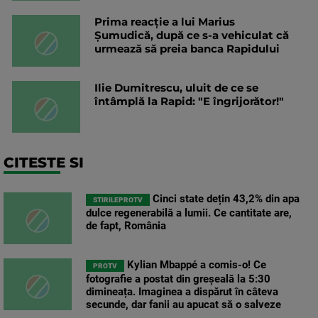
Prima reacție a lui Marius
Șumudică, după ce s-a vehiculat că
urmează să preia banca Rapidului
Ilie Dumitrescu, uluit de ce se
întâmplă la Rapid: "E îngrijorător!"
CITESTE SI
Cinci state dețin 43,2% din apa
STIRILEPROTV
dulce regenerabilă a lumii. Ce cantitate are,
de fapt, România
Kylian Mbappé a comis-o! Ce
PROTV
fotografie a postat din greșeală la 5:30
dimineața. Imaginea a dispărut în câteva
secunde, dar fanii au apucat să o salveze