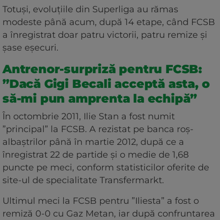
Totuși, evoluțiile din Superliga au rămas
modeste până acum, după 14 etape, când FCSB
a înregistrat doar patru victorii, patru remize și
șase eșecuri.
Antrenor-surpriză pentru FCSB:
”Dacă Gigi Becali acceptă asta, o
să-mi pun amprenta la echipă”
În octombrie 2011, Ilie Stan a fost numit
”principal” la FCSB. A rezistat pe banca roș-
albaștrilor până în martie 2012, după ce a
înregistrat 22 de partide și o medie de 1,68
puncte pe meci, conform statisticilor oferite de
site-ul de specialitate Transfermarkt.
Ultimul meci la FCSB pentru ”Iliesta” a fost o
remiză 0-0 cu Gaz Metan, iar după confruntarea