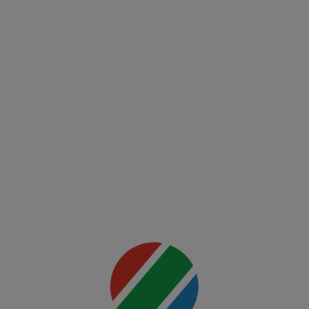
Mai multe
detalii
(RO)
UFC
00:00
Fight
Night:
Ankalaev
vs
Rountree
Jr.
Mai multe
detalii
00:00