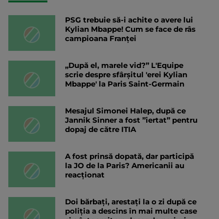
PSG trebuie să-i achite o avere lui
Kylian Mbappe! Cum se face de râs
campioana Franței
„După el, marele vid?” L'Equipe
scrie despre sfârșitul 'erei Kylian
Mbappe' la Paris Saint-Germain
Mesajul Simonei Halep, după ce
Jannik Sinner a fost ”iertat” pentru
dopaj de către ITIA
A fost prinsă dopată, dar participă
la JO de la Paris? Americanii au
reacționat
Doi bărbați, arestați la o zi după ce
poliția a descins în mai multe case