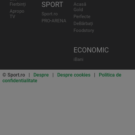
SPORT
Fierbinți
Acasă
Gold
Apropo
Sport.ro
TV
Perfecte
PRO•ARENA
DeBărbați
Foodstory
ECONOMIC
iBani
© Sport.ro |
Despre
|
Despre cookies
|
Politica de
confidentialitate
Don’t miss out on our news and
updates! Enable push
notifications
SUBSCRIBE
NOT NOW
UNSUBSCRIBE