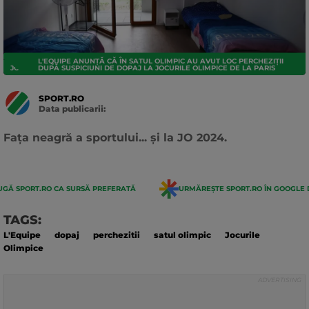
L'EQUIPE ANUNȚĂ CĂ ÎN SATUL OLIMPIC AU AVUT LOC PERCHEZIȚII
JO 2024
DUPĂ SUSPICIUNI DE DOPAJ LA JOCURILE OLIMPICE DE LA PARIS
SPORT.RO
Data publicarii:
Data
actualizarii:
Fața neagră a sportului... și la JO 2024.
GĂ SPORT.RO CA SURSĂ PREFERATĂ
URMĂREȘTE SPORT.RO ÎN GOOGLE 
TAGS:
L'Equipe
dopaj
perchezitii
satul olimpic
Jocurile
Olimpice