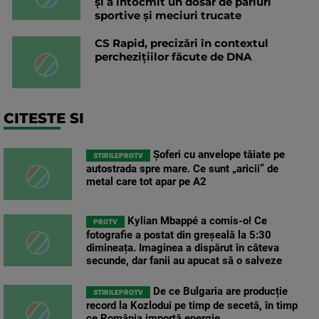
și a întocmit un dosar de pariuri
sportive și meciuri trucate
CS Rapid, precizări în contextul
percheziţiilor făcute de DNA
CITESTE SI
Șoferi cu anvelope tăiate pe
STIRILEPROTV
autostrada spre mare. Ce sunt „aricii” de
metal care tot apar pe A2
Kylian Mbappé a comis-o! Ce
PROTV
fotografie a postat din greșeală la 5:30
dimineața. Imaginea a dispărut în câteva
secunde, dar fanii au apucat să o salveze
De ce Bulgaria are producție
STIRILEPROTV
record la Kozlodui pe timp de secetă, în timp
ce România importă energie