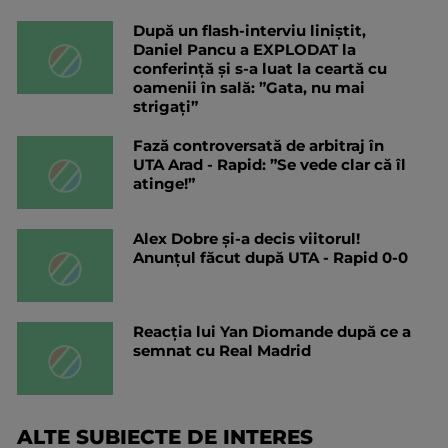
După un flash-interviu liniștit,
Daniel Pancu a EXPLODAT la
conferință și s-a luat la ceartă cu
oamenii în sală: ”Gata, nu mai
strigați”
Fază controversată de arbitraj în
UTA Arad - Rapid: ”Se vede clar că îl
atinge!”
Alex Dobre și-a decis viitorul!
Anunțul făcut după UTA - Rapid 0-0
Reacția lui Yan Diomande după ce a
semnat cu Real Madrid
ALTE SUBIECTE DE INTERES