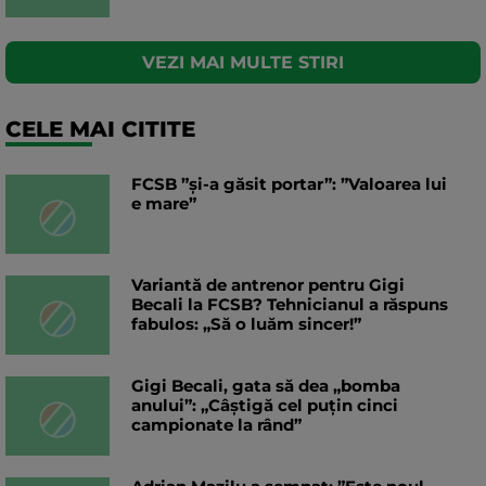
VEZI MAI MULTE STIRI
CELE MAI CITITE
FCSB ”și-a găsit portar”: ”Valoarea lui
e mare”
Variantă de antrenor pentru Gigi
Becali la FCSB? Tehnicianul a răspuns
fabulos: „Să o luăm sincer!”
Gigi Becali, gata să dea „bomba
anului”: „Câștigă cel puțin cinci
campionate la rând”