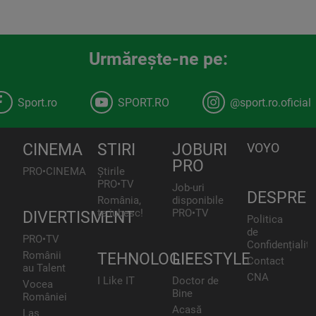
Urmăreşte-ne pe:
Sport.ro
SPORT.RO
@sport.ro.oficial
CINEMA
STIRI
JOBURI
VOYO
PRO
PRO•CINEMA
Știrile
PRO•TV
Job-uri
DESPRE
România,
disponibile
te iubesc!
PRO•TV
DIVERTISMENT
Politica
de
PRO•TV
Confidențialita
Românii
TEHNOLOGIE
LIFESTYLE
Contact
au Talent
CNA
I Like IT
Doctor de
Vocea
Bine
României
Acasă
Las