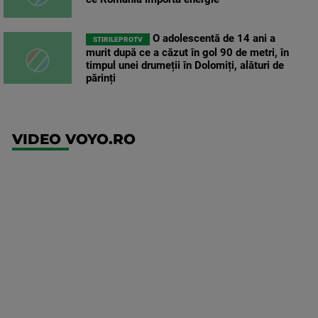
O adolescentă de 14 ani a
STIRILEPROTV
murit după ce a căzut în gol 90 de metri, în
timpul unei drumeții în Dolomiți, alături de
părinți
VIDEO VOYO.RO
UFC
(RO)
UFC
Fight
Night: