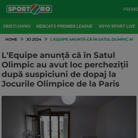
PREMI
CRISTI CHIVU
MERCATO PREMIER LEAGUE
VOYO SPORT LIVE
HOME
JO 2024
L'EQUIPE ANUNȚĂ CĂ ÎN SATUL OLIMPIC AU A
L'Equipe anunță că în Satul
Olimpic au avut loc percheziții
după suspiciuni de dopaj la
Jocurile Olimpice de la Paris