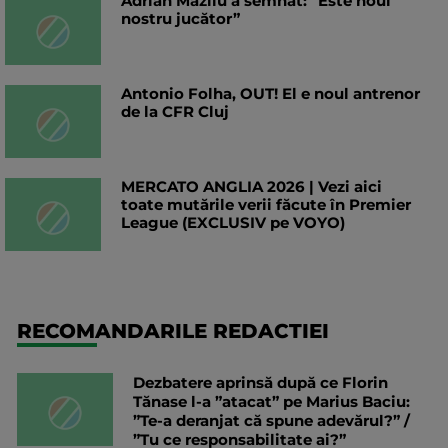
Adrian Mazilu a semnat: ”Este noul
nostru jucător”
Antonio Folha, OUT! El e noul antrenor
de la CFR Cluj
MERCATO ANGLIA 2026 | Vezi aici
toate mutările verii făcute în Premier
League (EXCLUSIV pe VOYO)
RECOMANDARILE REDACTIEI
Dezbatere aprinsă după ce Florin
Tănase l-a ”atacat” pe Marius Baciu:
”Te-a deranjat că spune adevărul?” /
”Tu ce responsabilitate ai?”