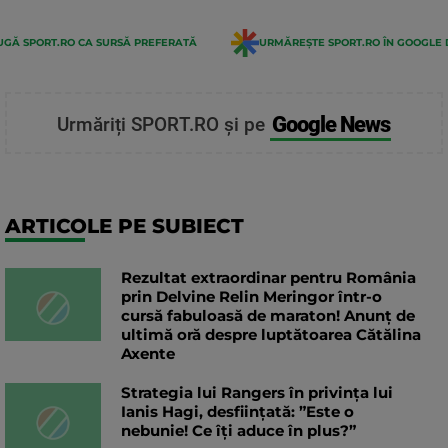
GĂ SPORT.RO CA SURSĂ PREFERATĂ
URMĂREȘTE SPORT.RO ÎN GOOGLE 
Google News
Urmăriți SPORT.RO și pe
ARTICOLE PE SUBIECT
Rezultat extraordinar pentru România
prin Delvine Relin Meringor într-o
cursă fabuloasă de maraton! Anunț de
ultimă oră despre luptătoarea Cătălina
Axente
Strategia lui Rangers în privința lui
Ianis Hagi, desființată: ”Este o
nebunie! Ce îți aduce în plus?”