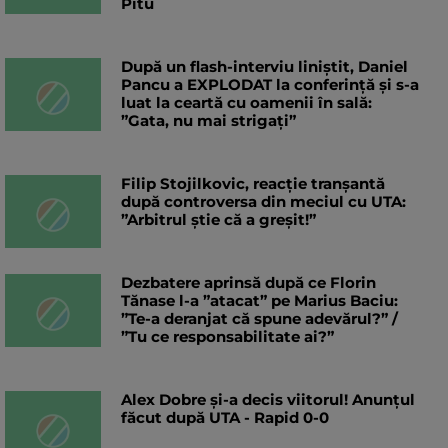
Pitu
După un flash-interviu liniștit, Daniel
Pancu a EXPLODAT la conferință și s-a
luat la ceartă cu oamenii în sală:
”Gata, nu mai strigați”
Filip Stojilkovic, reacție tranșantă
după controversa din meciul cu UTA:
”Arbitrul știe că a greșit!”
Dezbatere aprinsă după ce Florin
Tănase l-a ”atacat” pe Marius Baciu:
”Te-a deranjat că spune adevărul?” /
”Tu ce responsabilitate ai?”
Alex Dobre și-a decis viitorul! Anunțul
făcut după UTA - Rapid 0-0