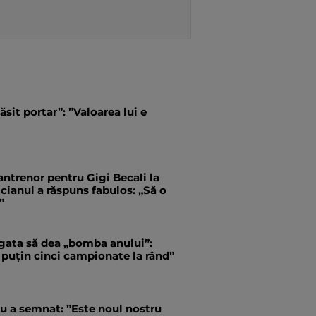
ăsit portar”: ”Valoarea lui e
antrenor pentru Gigi Becali la
ianul a răspuns fabulos: „Să o
”
 gata să dea „bomba anului”:
 puțin cinci campionate la rând”
u a semnat: ”Este noul nostru