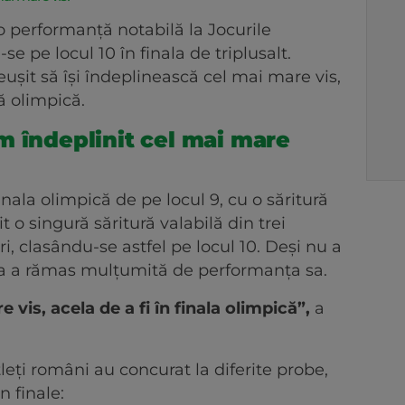
o performanță notabilă la Jocurile
se pe locul 10 în finala de triplusalt.
șit să își îndeplinească cel mai mare vis,
ă olimpică.
m îndeplinit cel mai mare
inala olimpică de pe locul 9, cu o săritură
it o singură săritură valabilă din trei
i, clasându-se astfel pe locul 10. Deși nu a
ea a rămas mulțumită de performanța sa.
 vis, acela de a fi în finala olimpică”,
a
leți români au concurat la diferite probe,
n finale: