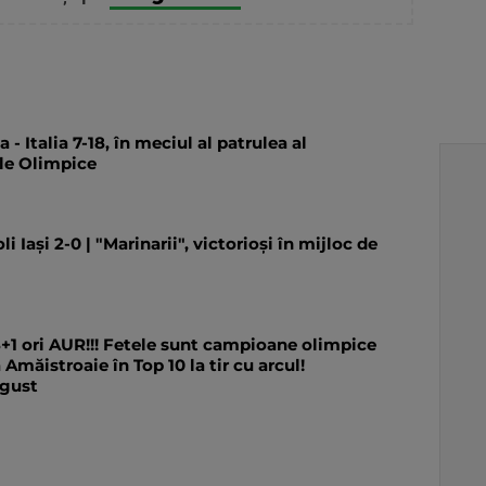
- Italia 7-18, în meciul al patrulea al
rile Olimpice
i Iași 2-0 | "Marinarii", victorioși în mijloc de
1 ori AUR!!! Fetele sunt campioane olimpice
 Amăistroaie în Top 10 la tir cu arcul!
ugust