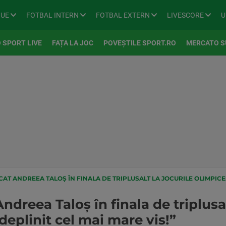
GUE
FOTBAL INTERN
FOTBAL EXTERN
LIVESCORE
U
 SPORT LIVE
FAȚA LA JOC
POVEȘTILE SPORT.RO
MERCATO S
T ANDREEA TALOŞ ÎN FINALA DE TRIPLUSALT LA JOCURILE OLIMPICE: 
dreea Taloş în finala de triplusal
eplinit cel mai mare vis!”