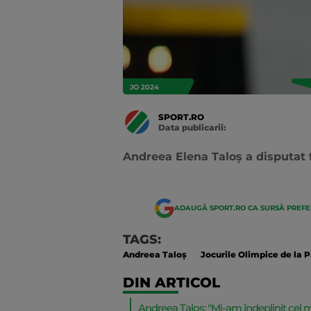
JO 2024
SPORT.RO
Data publicarii:
Data
actualizarii:
Andreea Elena Taloș a disputat fi
ADAUGĂ SPORT.RO CA SURSĂ PREF
TAGS:
Andreea Taloş
Jocurile Olimpice de la P
DIN ARTICOL
Andreea Taloș: "Mi-am îndeplinit cel m