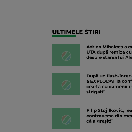
ULTIMELE STIRI
Adrian Mihalcea a co
UTA după remiza cu
despre starea lui Al
După un flash-interv
a EXPLODAT la confer
ceartă cu oamenii în
strigați”
Filip Stojilkovic, r
controversa din meci
că a greșit!”