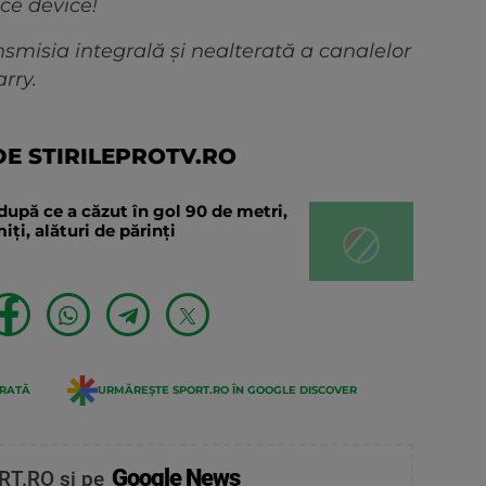
ice device!
smisia integrală și nealterată a canalelor
rry.
E STIRILEPROTV.RO
după ce a căzut în gol 90 de metri,
ți, alături de părinți
ERATĂ
URMĂREȘTE SPORT.RO ÎN GOOGLE DISCOVER
Google News
RT.RO și pe