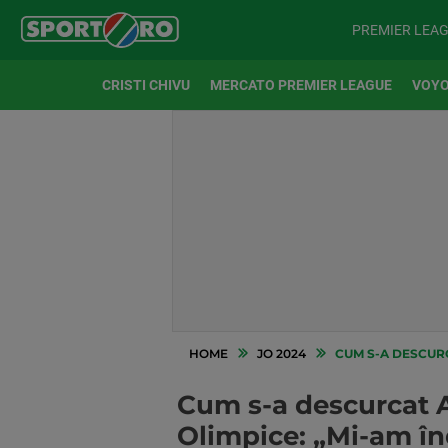
PREMIER LEA
CRISTI CHIVU
MERCATO PREMIER LEAGUE
VOYO
HOME
JO 2024
CUM S-A DESCURCA
Cum s-a descurcat An
Olimpice: „Mi-am înd