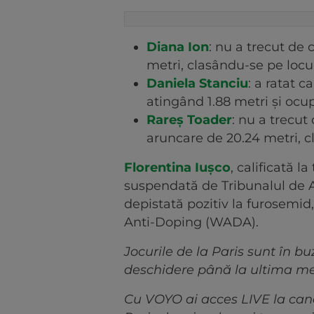
Diana Ion
: nu a trecut de c
metri, clasându-se pe locul
Daniela Stanciu
: a ratat c
atingând 1.88 metri și ocup
Rareș Toader
: nu a trecut 
aruncare de 20.24 metri, c
Florentina Iușco
, calificată la
suspendată de Tribunalul de Ar
depistată pozitiv la furosemid
Anti-Doping (WADA).
Jocurile de la Paris sunt în b
deschidere până la ultima me
Cu VOYO ai acces LIVE la canal