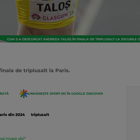
CUM S-A DESCURCAT ANDREEA TALOŞ ÎN FINALA DE TRIPLUSALT LA JOCURILE OL
nala de triplusalt la Paris.
ERATĂ
URMĂREȘTE SPORT.RO ÎN GOOGLE DISCOVER
aris din 2024
triplusalt
ai mare vis!"