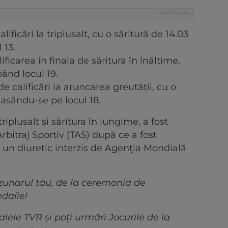
alificări la triplusalt, cu o săritură de 14.03
 13.
alificarea în finala de săritura în înălțime,
ând locul 19.
de calificări la aruncarea greutății, cu o
lasându-se pe locul 18.
 triplusalt și săritura în lungime, a fost
bitraj Sportiv (TAS) după ce a fost
, un diuretic interzis de Agenția Mondială
uzunarul tău, de la ceremonia de
dalie!
ele TVR și poți urmări Jocurile de la