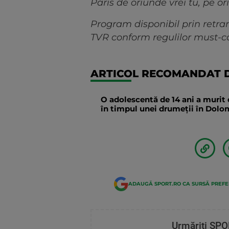
Paris de oriunde vrei tu, pe or
Program disponibil prin retran
TVR conform regulilor must-ca
ARTICOL RECOMANDAT D
O adolescentă de 14 ani a murit 
în timpul unei drumeții în Dolomi
ADAUGĂ SPORT.RO CA SURSĂ PREF
Urmăriți SPO