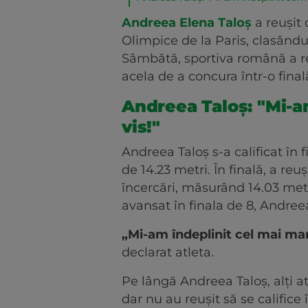
Andreea Elena Taloş
a reușit 
Olimpice de la Paris, clasându-
Sâmbătă, sportiva română a reu
acela de a concura într-o final
Andreea Taloș: "Mi-a
vis!"
Andreea Taloş s-a calificat în f
de 14.23 metri. În finală, a reuș
încercări, măsurând 14.03 metr
avansat în finala de 8, Andre
„Mi-am îndeplinit cel mai mare
declarat atleta.
Pe lângă Andreea Taloş, alți at
dar nu au reușit să se califice î