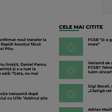
CELE MAI CITITE
nfirmat noul transfer la
FCSB ”și-a g
 Rapid! Anunțul făcut
mare”
exi Pitu
Variantă de 
iu liniștit, Daniel Pancu
FCSB? Tehnic
ință și s-a luat la
luăm sincer!
 sală: ”Gata, nu mai
Gigi Becali,
„Câștigă cel
eacție tranșantă după
ul cu UTA: ”Arbitrul știe
Adrian Mazil