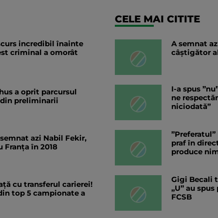
CELE MAI CITITE
curs incredibil înainte
A semnat az
est criminal a omorât
câștigător a
I-a spus ”nu
hus a oprit parcursul
ne respectă
 din preliminarii
niciodată”
”Preferatul”
 semnat azi Nabil Fekir,
praf în dire
 Franța în 2018
produce nim
Gigi Becali 
ață cu transferul carierei!
„U” au spus 
 din top 5 campionate a
FCSB