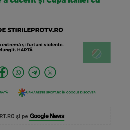
 cucerit și Cupa Italiei cu
E STIRILEPROTV.RO
 extremă și furtuni violente.
relungit. HARTĂ
ERATĂ
URMĂREȘTE SPORT.RO ÎN GOOGLE DISCOVER
Google News
RT.RO și pe