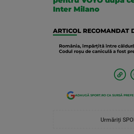
pentru VOYO după ce a
Inter Milano
ARTICOL RECOMANDAT D
România, împărțită între căldură
Codul roșu de caniculă a fost p
ADAUGĂ SPORT.RO CA SURSĂ PREF
Urmăriți SPO