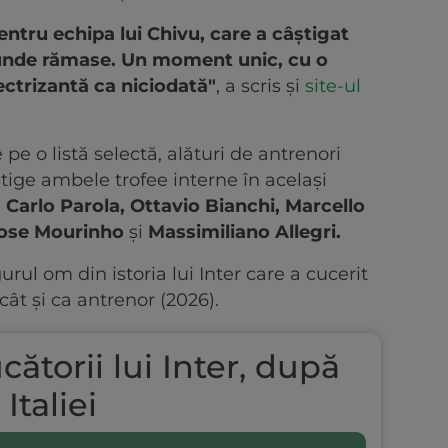
entru echipa lui Chivu, care a câștigat
i runde rămase. Un moment unic, cu o
ectrizantă ca niciodată"
, a scris și
site-ul
 pe o listă selectă, alături de antrenori
âștige ambele trofee interne în același
 Carlo Parola, Ottavio Bianchi, Marcello
 Jose Mourinho
și
Massimiliano Allegri.
ul om din istoria lui Inter care a cucerit
cât și ca antrenor (2026).
ucătorii lui Inter, după
Italiei