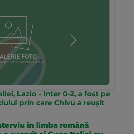
iei, Lazio - Inter 0-2, a fost pe
lui prin care Chivu a reușit
interviu în limba română