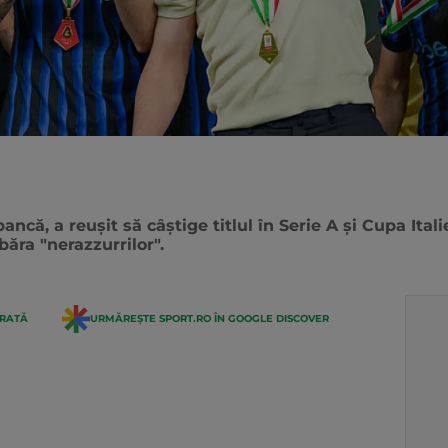
ancă, a reușit să câștige titlul în Serie A și Cupa Itali
ăra "nerazzurrilor".
ERATĂ
URMĂREȘTE SPORT.RO ÎN GOOGLE DISCOVER