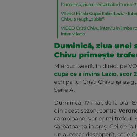
Duminică, ziua unei sărbători "unice"!
VIDEO Finala Cupei Italiei, Lazio - In
Chivu a reușit „dubla”
VIDEO Cristi Chivu, interviu în limba
Inter Milano
Duminică, ziua unei s
Chivu primește trof
Miercuri seară, în direct pe V
după ce a învins Lazio, scor 
echipa lui Cristi Chivu își asi
Serie A.
Duminică, 17 mai, de la ora 16
din acest sezon, contra
Verone
campioanei vor primi trofeul Se
sărbătoarea în oraș. Cei de la I
un autocar descoperit, scrie
C