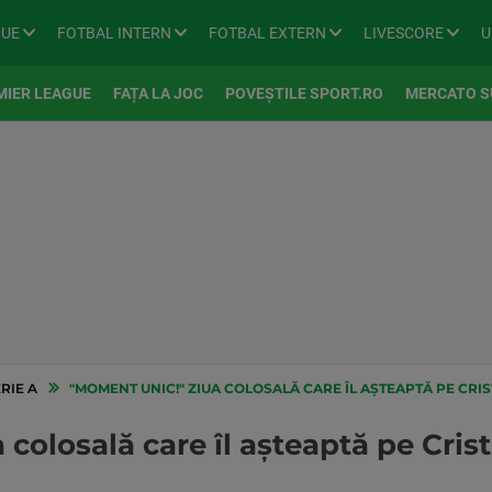
GUE
FOTBAL INTERN
FOTBAL EXTERN
LIVESCORE
U
MIER LEAGUE
FAȚA LA JOC
POVEȘTILE SPORT.RO
MERCATO S
RIE A
"MOMENT UNIC!" ZIUA COLOSALĂ CARE ÎL AȘTEAPTĂ PE CRIS
colosală care îl așteaptă pe Cris