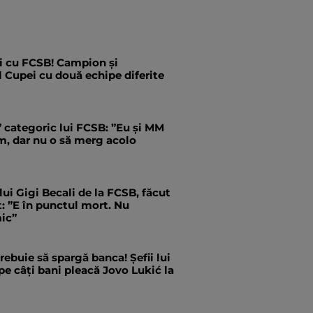
i cu FCSB! Campion și
l Cupei cu două echipe diferite
” categoric lui FCSB: ”Eu și MM
m, dar nu o să merg acolo
 lui Gigi Becali de la FCSB, făcut
ct: ”E în punctul mort. Nu
ic”
trebuie să spargă banca! Șefii lui
pe câți bani pleacă Jovo Lukić la