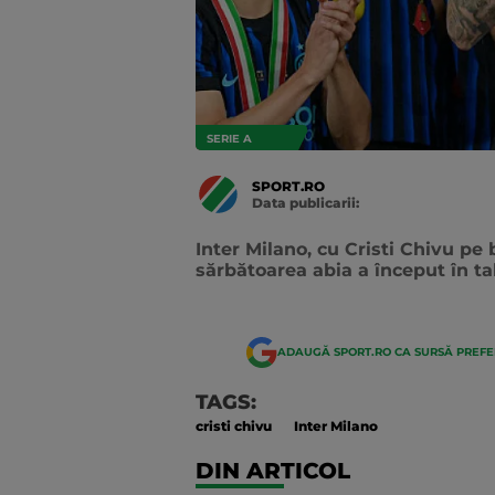
SERIE A
SPORT.RO
Data publicarii:
Data
actualizarii:
Inter Milano, cu Cristi Chivu pe b
sărbătoarea abia a început în tab
ADAUGĂ SPORT.RO CA SURSĂ PREF
TAGS:
cristi chivu
Inter Milano
DIN ARTICOL