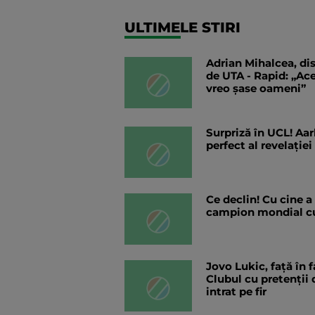
ULTIMELE STIRI
Adrian Mihalcea, dis
de UTA - Rapid: „Ac
vreo șase oameni”
Surpriză în UCL! Aar
perfect al revelației
Ce declin! Cu cine a
campion mondial cu
Jovo Lukic, față în f
Clubul cu pretenții
intrat pe fir