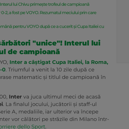
 Interul lui Chivu primește trofeul de campioană
ter 0-2, a fost pe VOYO. Rezumatul meciului prin care
 română pentru VOYO după ce a cucerit și Cupa Italiei cu
ărbători "unice"! Interul lui
eul de campioană
OYO,
Inter a câștigat Cupa Italiei, la Roma,
2-0
. Triumful a venit la 10 zile după ce
gurase matematic și titlul de campioană în
:00,
Inter
va juca ultimul meci de acasă
i
. La finalul jocului, jucătorii și staff-ul
rie A, medaliile, iar ulterior va începe
nter vor călători pe străzile din Milano într-
orriere dello Sport
.