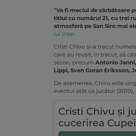
"Va fi meciul de sărbătoare p
titlul cu numărul 21, cu tre
atmosferă pe San Siro mai el
lui Inter
.
Cristi Chivu și-a trecut numele
care au reușit, în trecut, să c
sezon, precum
Antonio Janni,
Lippi, Sven Goran Eriksson,
De asemenea, Chivu este singur
eventul atât ca jucător (2010), 
Cristi Chivu și j
cucerirea Cupei 