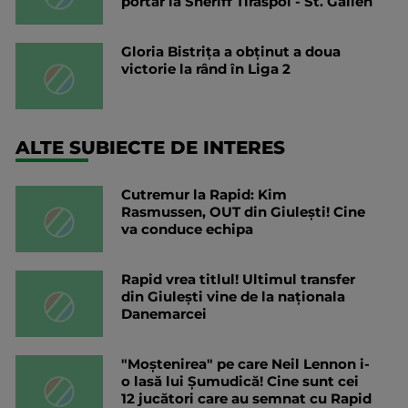
portar la Sheriff Tiraspol - St. Gallen
Gloria Bistrița a obținut a doua
victorie la rând în Liga 2
ALTE SUBIECTE DE INTERES
Cutremur la Rapid: Kim
Rasmussen, OUT din Giulești! Cine
va conduce echipa
Rapid vrea titlul! Ultimul transfer
din Giulești vine de la naționala
Danemarcei
"Moștenirea" pe care Neil Lennon i-
o lasă lui Șumudică! Cine sunt cei
12 jucători care au semnat cu Rapid