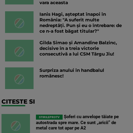
vara aceasta
Ianis Hagi, așteptat înapoi în
România: "A suferit multe
nedreptăți. Pun și eu o întrebare: de
ce n-a fost băgat titular?"
Gilda Simao și Amandine Balzinc,
decisive în a treia victorie
consecutivă a lui CSM Târgu Jiu!
Surpriza anului în handbalul
românesc!
CITESTE SI
Șoferi cu anvelope tăiate pe
STIRILEPROTV
autostrada spre mare. Ce sunt „aricii” de
metal care tot apar pe A2