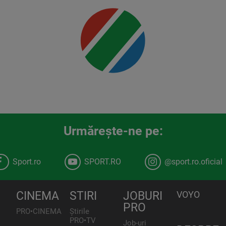
Urmăreşte-ne pe:
Sport.ro
SPORT.RO
@sport.ro.oficial
CINEMA
STIRI
JOBURI
VOYO
PRO
PRO•CINEMA
Știrile
PRO•TV
Job-uri