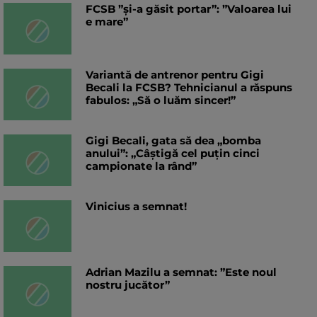
FCSB ”și-a găsit portar”: ”Valoarea lui
e mare”
Variantă de antrenor pentru Gigi
Becali la FCSB? Tehnicianul a răspuns
fabulos: „Să o luăm sincer!”
Gigi Becali, gata să dea „bomba
anului”: „Câștigă cel puțin cinci
campionate la rând”
Vinicius a semnat!
Adrian Mazilu a semnat: ”Este noul
nostru jucător”