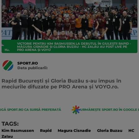
VICTORIE PENTRU KIM RASMUSSEN LA DEBUTUL ÎN GIULEȘTI! RAPID -
MĂGURA CISNĂDIE ȘI GLORIA BUZĂU - HC ZALĂU AU FOST LIVE PE
HANDBAL
PRO ARENA ȘI VOYO
SPORT.RO
Data publicarii:
Data
actualizarii:
Rapid București și Gloria Buzău s-au impus în
meciurile difuzate pe PRO Arena și VOYO.ro.
GĂ SPORT.RO CA SURSĂ PREFERATĂ
URMĂREȘTE SPORT.RO ÎN GOOGLE 
TAGS:
Kim Rasmussen
Rapid
Magura Cisnadie
Gloria Buzau
HC
Zalau