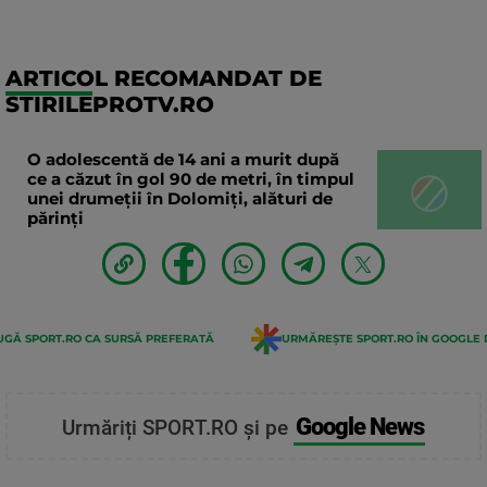
ARTICOL RECOMANDAT DE
STIRILEPROTV.RO
O adolescentă de 14 ani a murit după
ce a căzut în gol 90 de metri, în timpul
unei drumeții în Dolomiți, alături de
părinți
GĂ SPORT.RO CA SURSĂ PREFERATĂ
URMĂREȘTE SPORT.RO ÎN GOOGLE 
Google News
Urmăriți SPORT.RO și pe