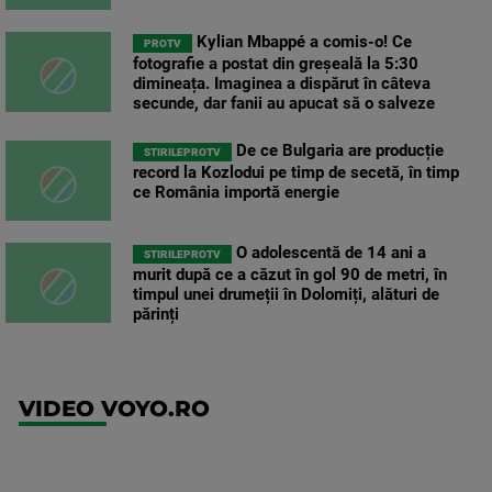
Kylian Mbappé a comis-o! Ce
PROTV
fotografie a postat din greșeală la 5:30
dimineața. Imaginea a dispărut în câteva
secunde, dar fanii au apucat să o salveze
De ce Bulgaria are producție
STIRILEPROTV
record la Kozlodui pe timp de secetă, în timp
ce România importă energie
O adolescentă de 14 ani a
STIRILEPROTV
murit după ce a căzut în gol 90 de metri, în
timpul unei drumeții în Dolomiți, alături de
părinți
VIDEO VOYO.RO
UFC