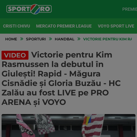
PREMI
CRISTI CHIVU
MERCATO PREMIER LEAGUE
VOYO SPORT LIVE
HOME
SPORTURI
HANDBAL
VICTORIE PENTRU KIM RASM
Victorie pentru Kim
VIDEO
Rasmussen la debutul în
Giulești! Rapid - Măgura
Cisnădie și Gloria Buzău - HC
Zalău au fost LIVE pe PRO
ARENA și VOYO