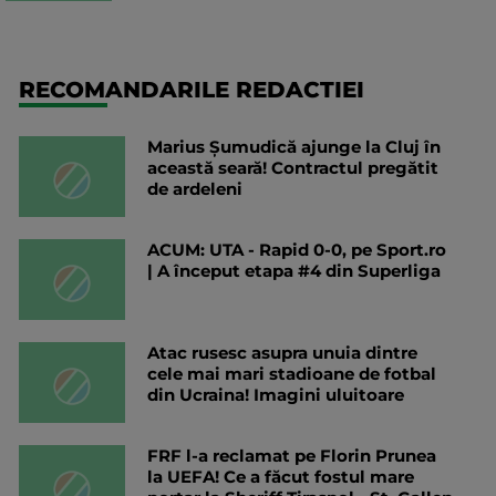
RECOMANDARILE REDACTIEI
Marius Șumudică ajunge la Cluj în
această seară! Contractul pregătit
de ardeleni
ACUM: UTA - Rapid 0-0, pe Sport.ro
| A început etapa #4 din Superliga
Atac rusesc asupra unuia dintre
cele mai mari stadioane de fotbal
din Ucraina! Imagini uluitoare
FRF l-a reclamat pe Florin Prunea
la UEFA! Ce a făcut fostul mare