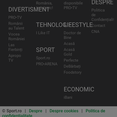
DESPRE
România,
disponibile
te iubesc!
PRO•TV
DIVERTISMENT
Politica
de
PRO•TV
Confidențialita
Românii
TEHNOLOGIE
LIFESTYLE
Contact
au Talent
CNA
I Like IT
Doctor de
Vocea
Bine
României
Acasă
Las
SPORT
Fierbinți
Acasă
Gold
Apropo
Sport.ro
TV
Perfecte
PRO•ARENA
DeBărbați
Foodstory
ECONOMIC
iBani
© Sport.ro |
Despre
|
Despre cookies
|
Politica de
confidentialitate