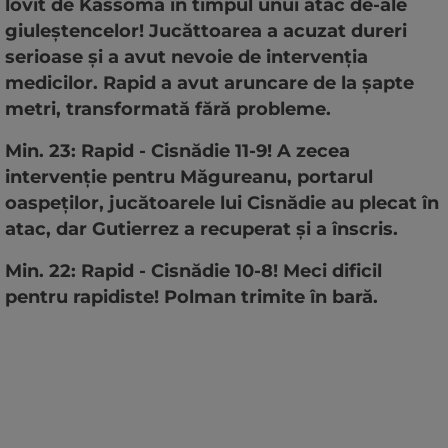
lovit de Kassoma în timpul unui atac de-ale
giuleștencelor! Jucăttoarea a acuzat dureri
serioase și a avut nevoie de intervenția
medicilor. Rapid a avut aruncare de la șapte
metri, transformată fără probleme.
Min. 23: Rapid - Cisnădie 11-9! A zecea
intervenție pentru Măgureanu, portarul
oaspeților, jucătoarele lui Cisnădie au plecat în
atac, dar Gutierrez a recuperat și a înscris.
Min. 22: Rapid - Cisnădie 10-8! Meci dificil
pentru rapidiste! Polman trimite în bară.