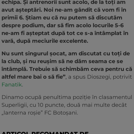
echipa. Și antrenorii sunt acolo, de la toți am
avut așteptări. Noi ne-am gândit că vom fi în
primii 6. Știam eu că nu putem să discutăm
despre podium, dar să fim acolo locurile 5-6
ne-am fi așteptat după tot ce s-a întâmplat în
vară, după meciurile excelente.
Nu sunt singurul șocat, am discutat cu toți de
la club, și nu reușim să ne dăm seama ce se
întâmplă. Trebuie să schimbăm ceva pentru că
altfel mare bai o să fie”
, a spus Dioszegi, potrivit
Fanatik
.
Dinamo ocupă penultima poziție în clasamentul
Superligii, cu 10 puncte, două mai multe decât
„lanterna roșie” FC Botoșani.
ARTICOL RECOMANDAT DE