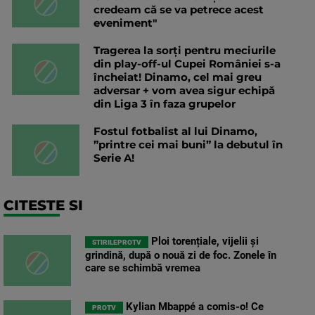
credeam că se va petrece acest
eveniment"
Tragerea la sorți pentru meciurile
din play-off-ul Cupei României s-a
încheiat! Dinamo, cel mai greu
adversar + vom avea sigur echipă
din Liga 3 în faza grupelor
Fostul fotbalist al lui Dinamo,
”printre cei mai buni” la debutul în
Serie A!
CITESTE SI
Ploi torențiale, vijelii și
STIRILEPROTV
grindină, după o nouă zi de foc. Zonele în
care se schimbă vremea
Kylian Mbappé a comis-o! Ce
PROTV