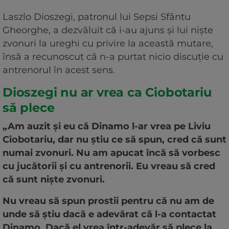
Laszlo Dioszegi, patronul lui Sepsi Sfântu
Gheorghe, a dezvăluit că i-au ajuns și lui niște
zvonuri la ureghi cu privire la această mutare,
însă a recunoscut că n-a purtat nicio discuție cu
antrenorul în acest sens.
Dioszegi nu ar vrea ca Ciobotariu
să plece
„Am auzit și eu că Dinamo l-ar vrea pe Liviu
Ciobotariu, dar nu știu ce să spun, cred că sunt
numai zvonuri. Nu am apucat încă să vorbesc
cu jucătorii și cu antrenorii. Eu vreau să cred
că sunt niște zvonuri.
Nu vreau să spun prostii pentru că nu am de
unde să știu dacă e adevărat că l-a contactat
Dinamo. Dacă el vrea într-adevăr să plece la