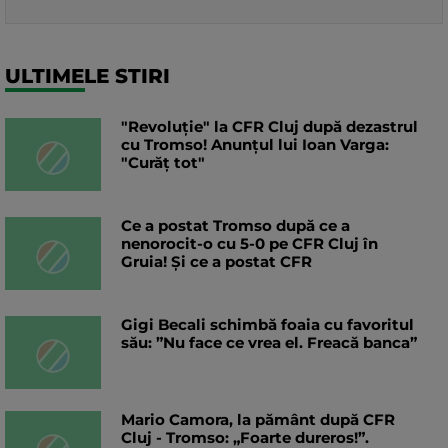
ULTIMELE STIRI
"Revoluție" la CFR Cluj după dezastrul
cu Tromso! Anunțul lui Ioan Varga:
"Curăț tot"
Ce a postat Tromso după ce a
nenorocit-o cu 5-0 pe CFR Cluj în
Gruia! Și ce a postat CFR
Gigi Becali schimbă foaia cu favoritul
său: ”Nu face ce vrea el. Freacă banca”
Mario Camora, la pământ după CFR
Cluj - Tromso: „Foarte dureros!”.