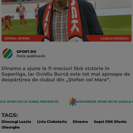
FOTBAL INTERN
LASZLO DIOSZEGI
SPORT.RO
Data publicarii:
Data
actualizarii:
Dinamo a ajuns la 11 meciuri fără victorie în
Superliga, iar Ovidiu Burcă este tot mai aproape de
despărțirea de clubul din „Ștefan cel Mare”.
GĂ SPORT.RO CA SURSĂ PREFERATĂ
URMĂREȘTE SPORT.RO ÎN GOOGLE 
TAGS:
Dioszegi Laszlo
Liviu Ciobotariu
Dinamo
Sepsi OSK Sfantu
Gheorghe