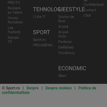
de
PRO•TV
Confidențialita
Românii
TEHNOLOGIE
LIFESTYLE
Contact
au Talent
CNA
I Like IT
Doctor de
Vocea
Bine
României
Acasă
Las
SPORT
Fierbinți
Acasă
Gold
Apropo
Sport.ro
TV
Perfecte
PRO•ARENA
DeBărbați
Foodstory
ECONOMIC
iBani
© Sport.ro |
Despre
|
Despre cookies
|
Politica de
confidentialitate
Don’t miss out on our news and