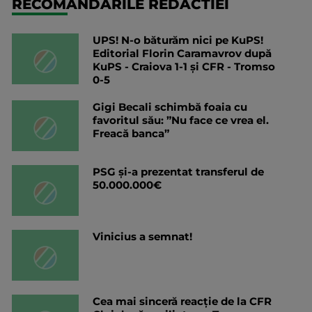
RECOMANDARILE REDACTIEI
UPS! N-o băturăm nici pe KuPS!
Editorial Florin Caramavrov după
KuPS - Craiova 1-1 și CFR - Tromso
0-5
Gigi Becali schimbă foaia cu
favoritul său: ”Nu face ce vrea el.
Freacă banca”
PSG și-a prezentat transferul de
50.000.000€
Vinicius a semnat!
Cea mai sinceră reacție de la CFR