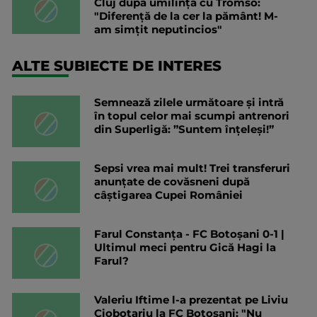
Cluj după umilința cu Tromso:
"Diferență de la cer la pământ! M-
am simțit neputincios"
ALTE SUBIECTE DE INTERES
Semnează zilele următoare și intră
în topul celor mai scumpi antrenori
din Superligă: ”Suntem înțeleși!”
Sepsi vrea mai mult! Trei transferuri
anunțate de covăsneni după
câștigarea Cupei României
Farul Constanța - FC Botoșani 0-1 |
Ultimul meci pentru Gică Hagi la
Farul?
Valeriu Iftime l-a prezentat pe Liviu
Ciobotariu la FC Botoșani: "Nu