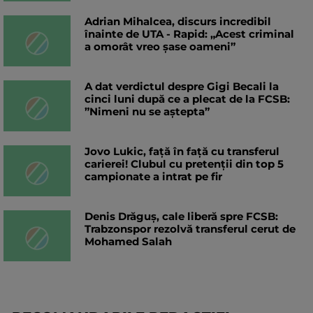
Adrian Mihalcea, discurs incredibil
înainte de UTA - Rapid: „Acest criminal
a omorât vreo șase oameni”
A dat verdictul despre Gigi Becali la
cinci luni după ce a plecat de la FCSB:
”Nimeni nu se aștepta”
Jovo Lukic, față în față cu transferul
carierei! Clubul cu pretenții din top 5
campionate a intrat pe fir
Denis Drăguș, cale liberă spre FCSB:
Trabzonspor rezolvă transferul cerut de
Mohamed Salah