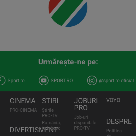
Urmăreşte-ne pe:
Sport.ro
SPORT.RO
@sport.ro.oficial
CINEMA
STIRI
JOBURI
VOYO
PRO
PRO•CINEMA
Știrile
PRO•TV
Job-uri
DESPRE
România,
disponibile
te iubesc!
PRO•TV
DIVERTISMENT
Politica