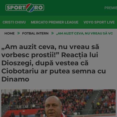
PREMI
CRISTI CHIVU
MERCATO PREMIER LEAGUE
VOYO SPORT LIVE
HOME
FOTBAL INTERN
„AM AUZIT CEVA, NU VREAU SĂ VORB
„Am auzit ceva, nu vreau să
vorbesc prostii!” Reacția lui
Dioszegi, după vestea că
Ciobotariu ar putea semna cu
Dinamo