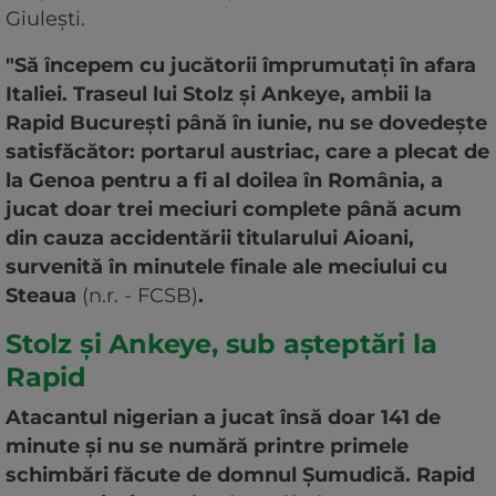
Giulești.
"Să începem cu jucătorii împrumutați în afara
Italiei. Traseul lui Stolz și Ankeye, ambii la
Rapid București până în iunie, nu se dovedește
satisfăcător: portarul austriac, care a plecat de
la Genoa pentru a fi al doilea în România, a
jucat doar trei meciuri complete până acum
din cauza accidentării titularului Aioani,
survenită în minutele finale ale meciului cu
Steaua
(n.r. - FCSB)
.
Stolz și Ankeye, sub așteptări la
Rapid
Atacantul nigerian a jucat însă doar 141 de
minute și nu se numără printre primele
schimbări făcute de domnul Șumudică. Rapid