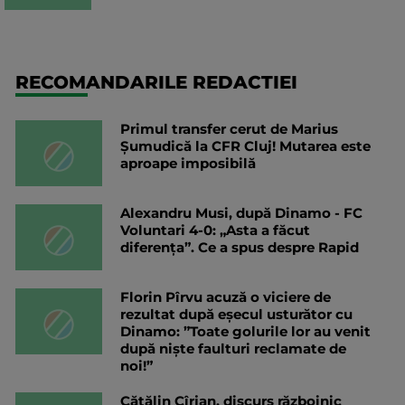
RECOMANDARILE REDACTIEI
Primul transfer cerut de Marius
Șumudică la CFR Cluj! Mutarea este
aproape imposibilă
Alexandru Musi, după Dinamo - FC
Voluntari 4-0: „Asta a făcut
diferența”. Ce a spus despre Rapid
Florin Pîrvu acuză o viciere de
rezultat după eșecul usturător cu
Dinamo: ”Toate golurile lor au venit
după niște faulturi reclamate de
noi!”
Cătălin Cîrjan, discurs războinic