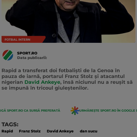
FOTBAL INTERN
SPORT.RO
Data publicarii:
Data
actualizarii:
Rapid a transferat doi fotbaliști de la Genoa în
pauza de iarnă, portarul Franz Stolz și atacantul
nigerian
David Ankeye
, însă niciunul nu a reușit să
se impună în tricoul giuleștenilor.
GĂ SPORT.RO CA SURSĂ PREFERATĂ
URMĂREȘTE SPORT.RO ÎN GOOGLE 
TAGS:
Rapid
Franz Stolz
David Ankeye
dan sucu