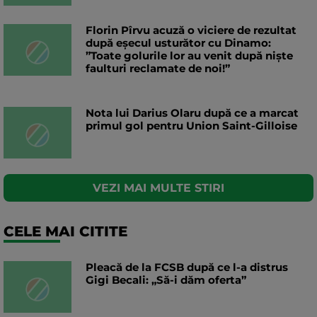
Florin Pîrvu acuză o viciere de rezultat
după eșecul usturător cu Dinamo:
”Toate golurile lor au venit după niște
faulturi reclamate de noi!”
Nota lui Darius Olaru după ce a marcat
primul gol pentru Union Saint-Gilloise
VEZI MAI MULTE STIRI
CELE MAI CITITE
Pleacă de la FCSB după ce l-a distrus
Gigi Becali: „Să-i dăm oferta”