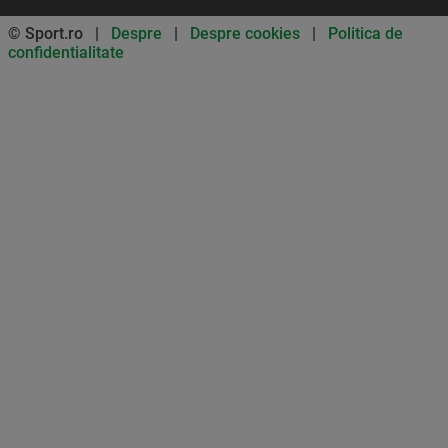
© Sport.ro |
Despre
|
Despre cookies
|
Politica de
confidentialitate
Don’t miss out on our news and
updates! Enable push
notifications
SUBSCRIBE
NOT NOW
UNSUBSCRIBE