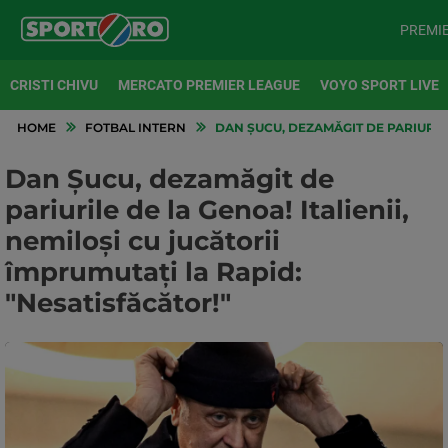
PREMI
CRISTI CHIVU
MERCATO PREMIER LEAGUE
VOYO SPORT LIVE
HOME
FOTBAL INTERN
DAN ȘUCU, DEZAMĂGIT DE PARIURILE 
Dan Șucu, dezamăgit de
pariurile de la Genoa! Italienii,
nemiloși cu jucătorii
împrumutați la Rapid:
"Nesatisfăcător!"