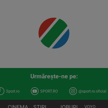
Mai multe
detalii
00:00
Urmăreşte-ne pe:
Sport.ro
SPORT.RO
@sport.ro.oficial
CINEMA
STIRI
JOBURI
VOYO