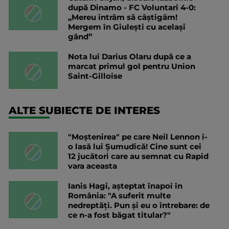
după Dinamo - FC Voluntari 4-0:
„Mereu intrăm să câștigăm!
Mergem în Giulești cu același
gând”
Nota lui Darius Olaru după ce a
marcat primul gol pentru Union
Saint-Gilloise
ALTE SUBIECTE DE INTERES
"Moștenirea" pe care Neil Lennon i-
o lasă lui Șumudică! Cine sunt cei
12 jucători care au semnat cu Rapid
vara aceasta
Ianis Hagi, așteptat înapoi în
România: "A suferit multe
nedreptăți. Pun și eu o întrebare: de
ce n-a fost băgat titular?"