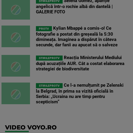
Selena Gomez, apariție
STIRILEPROTV
angelică într-o rochie albă din dantelă |
GALERIE FOTO
Kylian Mbappé a comis-o! Ce
PROTV
fotografie a postat din greșeală la 5:30
dimineața. Imaginea a dispărut în câteva
secunde, dar fanii au apucat să o salveze
Reacția Ministerului Mediului
STIRILEPROTV
după acuzațiile AUR. Cât a costat elaborarea
strategiei de biodiversitate
Ce l-a nemulțumit pe Zelenski
STIRILEPROTV
la Belgrad, în prima sa vizită oficială în
Serbia: „Ucraina nu are timp pentru
scepticism”
VIDEO VOYO.RO