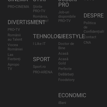
PRO
PRO•CINEMA
Știrile
PRO•TV
Job-uri
DESPRE
România,
disponibile
te iubesc!
PRO•TV
DIVERTISMENT
Politica
de
PRO•TV
Confidențialita
Românii
TEHNOLOGIE
LIFESTYLE
Contact
au Talent
CNA
I Like IT
Doctor de
Vocea
Bine
României
Acasă
Las
SPORT
Fierbinți
Acasă
Gold
Apropo
Sport.ro
TV
Perfecte
PRO•ARENA
DeBărbați
Foodstory
ECONOMIC
iBani