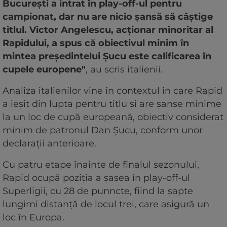
București a intrat în play-off-ul pentru
campionat, dar nu are nicio șansă să câștige
titlul. Victor Angelescu, acționar minoritar al
Rapidului, a spus că obiectivul minim în
mintea președintelui Șucu este calificarea în
cupele europene"
, au scris italienii.
Analiza italienilor vine în contextul în care Rapid
a ieșit din lupta pentru titlu și are șanse minime
la un loc de cupă europeană, obiectiv considerat
minim de patronul Dan Șucu, conform unor
declarații anterioare.
Cu patru etape înainte de finalul sezonului,
Rapid ocupă poziția a șasea în play-off-ul
Superligii, cu 28 de punncte, fiind la șapte
lungimi distanță de locul trei, care asigură un
loc în Europa.