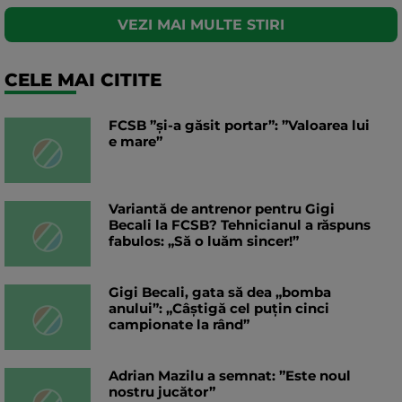
VEZI MAI MULTE STIRI
CELE MAI CITITE
FCSB ”și-a găsit portar”: ”Valoarea lui
e mare”
Variantă de antrenor pentru Gigi
Becali la FCSB? Tehnicianul a răspuns
fabulos: „Să o luăm sincer!”
Gigi Becali, gata să dea „bomba
anului”: „Câștigă cel puțin cinci
campionate la rând”
Adrian Mazilu a semnat: ”Este noul
nostru jucător”