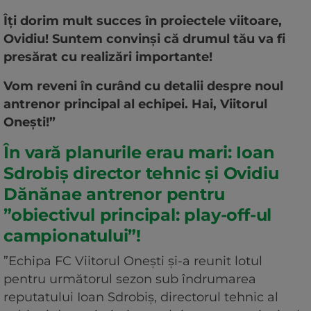
Îți dorim mult succes în proiectele viitoare,
Ovidiu! Suntem convinși că drumul tău va fi
presărat cu realizări importante!
Vom reveni în curând cu detalii despre noul
antrenor principal al echipei. Hai, Viitorul
Onești!”
În vară planurile erau mari: Ioan
Sdrobiș director tehnic și Ovidiu
Dănănae antrenor pentru
”obiectivul principal: play-off-ul
campionatului”!
”Echipa FC Viitorul Onești și-a reunit lotul
pentru următorul sezon sub îndrumarea
reputatului Ioan Sdrobiș, directorul tehnic al