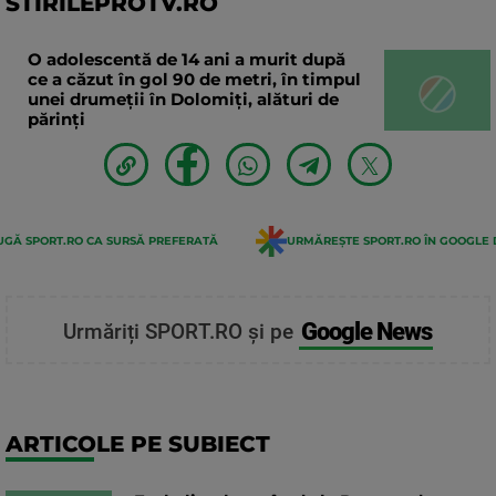
STIRILEPROTV.RO
O adolescentă de 14 ani a murit după
ce a căzut în gol 90 de metri, în timpul
unei drumeții în Dolomiți, alături de
părinți
GĂ SPORT.RO CA SURSĂ PREFERATĂ
URMĂREȘTE SPORT.RO ÎN GOOGLE 
Google News
Urmăriți SPORT.RO și pe
ARTICOLE PE SUBIECT