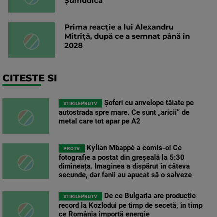
Șumudică
Prima reacție a lui Alexandru
Mitriță, după ce a semnat până în
2028
CITESTE SI
Șoferi cu anvelope tăiate pe
STIRILEPROTV
autostrada spre mare. Ce sunt „aricii” de
metal care tot apar pe A2
Kylian Mbappé a comis-o! Ce
PROTV
fotografie a postat din greșeală la 5:30
dimineața. Imaginea a dispărut în câteva
secunde, dar fanii au apucat să o salveze
De ce Bulgaria are producție
STIRILEPROTV
record la Kozlodui pe timp de secetă, în timp
ce România importă energie