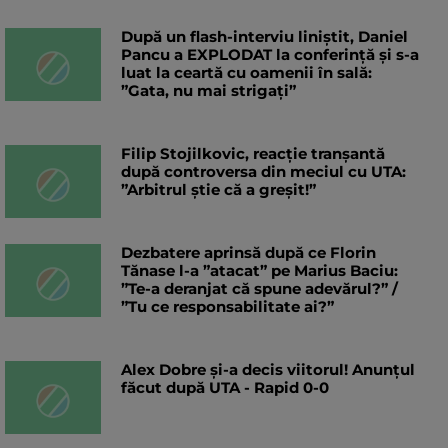
După un flash-interviu liniștit, Daniel
Pancu a EXPLODAT la conferință și s-a
luat la ceartă cu oamenii în sală:
”Gata, nu mai strigați”
Filip Stojilkovic, reacție tranșantă
după controversa din meciul cu UTA:
”Arbitrul știe că a greșit!”
Dezbatere aprinsă după ce Florin
Tănase l-a ”atacat” pe Marius Baciu:
”Te-a deranjat că spune adevărul?” /
”Tu ce responsabilitate ai?”
Alex Dobre și-a decis viitorul! Anunțul
făcut după UTA - Rapid 0-0