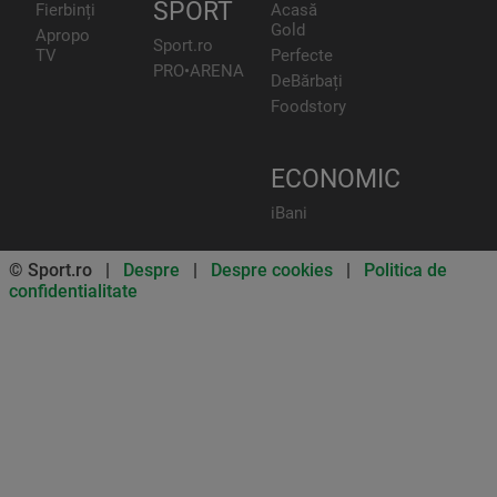
SPORT
Fierbinți
Acasă
Gold
Apropo
Sport.ro
TV
Perfecte
PRO•ARENA
DeBărbați
Foodstory
ECONOMIC
iBani
© Sport.ro |
Despre
|
Despre cookies
|
Politica de
confidentialitate
Don’t miss out on our news and
updates! Enable push
notifications
SUBSCRIBE
NOT NOW
UNSUBSCRIBE