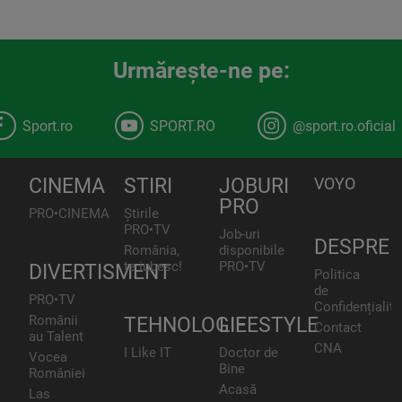
Urmăreşte-ne pe:
Sport.ro
SPORT.RO
@sport.ro.oficial
CINEMA
STIRI
JOBURI
VOYO
PRO
PRO•CINEMA
Știrile
PRO•TV
Job-uri
DESPRE
România,
disponibile
te iubesc!
PRO•TV
DIVERTISMENT
Politica
de
PRO•TV
Confidențialita
Românii
TEHNOLOGIE
LIFESTYLE
Contact
au Talent
CNA
I Like IT
Doctor de
Vocea
Bine
României
Acasă
Las