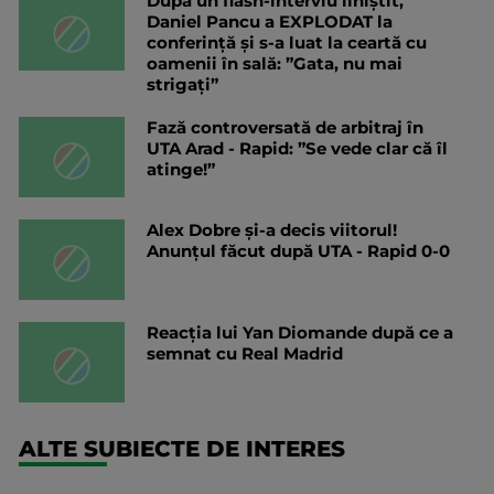
După un flash-interviu liniștit,
Daniel Pancu a EXPLODAT la
conferință și s-a luat la ceartă cu
oamenii în sală: ”Gata, nu mai
strigați”
Fază controversată de arbitraj în
UTA Arad - Rapid: ”Se vede clar că îl
atinge!”
Alex Dobre și-a decis viitorul!
Anunțul făcut după UTA - Rapid 0-0
Reacția lui Yan Diomande după ce a
semnat cu Real Madrid
ALTE SUBIECTE DE INTERES