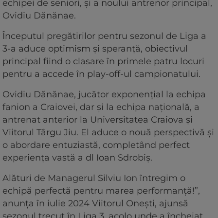
echipei de seniori, și a noului antrenor principal,
Ovidiu Dănănae.
Începutul pregătirilor pentru sezonul de Liga a
3-a aduce optimism și speranță, obiectivul
principal fiind o clasare în primele patru locuri
pentru a accede în play-off-ul campionatului.
Ovidiu Dănănae, jucător exponențial la echipa
fanion a Craiovei, dar și la echipa națională, a
antrenat anterior la Universitatea Craiova și
Viitorul Târgu Jiu. El aduce o nouă perspectivă și
o abordare entuziastă, completând perfect
experiența vastă a dl Ioan Sdrobiș.
Alături de Managerul Silviu Ion întregim o
echipă perfectă pentru marea performanță!”,
anunța în iulie 2024 Viitorul Onești, ajunsă
sezonul trecut în Liga 3, acolo unde a încheiat