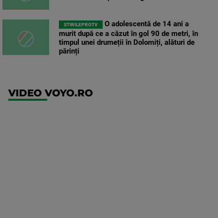
O adolescentă de 14 ani a
STIRILEPROTV
murit după ce a căzut în gol 90 de metri, în
timpul unei drumeții în Dolomiți, alături de
părinți
VIDEO VOYO.RO
UFC
(RO)
UFC
Fight
Night:
Gamrot