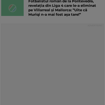
Fotbalistul român de la Pontevedra,
revelația din Liga 4 care le-a eliminat
pe Villarreal și Mallorca: ”Uite că
Muriqi n-a mai fost așa tare!”