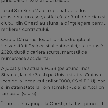
principal din vara anului trecut.
Locul 8 în Seria 2 a campionatului a fost
considerat un eșec, astfel că tânărul tehnician și
clubul din Onești au ajuns la o înțelegere pentru
rezilierea contractului.
Ovidiu Dănănae, fostul fundaș dreapta al
Universității Craiova și al naționalei, s-a retras în
2020, după o carieră scurtă, marcată de
numeroase accidentări.
A jucat și la actuala FCSB (pe atunci încă
Steaua), la cele 3 echipe Universitatea Craiova
(cea de la începutul anilor 2000, CS și FC U), dar
și în străinătate la Tom Tomsk (Rusia) și Apollon
Limassol (Cipru).
Înainte de a ajunge la Onești, el a fost principal