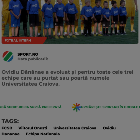
FOTBAL INTERN
SPORT.RO
Data publicarii:
Data
actualizarii:
Ovidiu Dănănae a evoluat și pentru toate cele trei
echipe care au purtat sau poartă numele
Universitatea Craiova.
GĂ SPORT.RO CA SURSĂ PREFERATĂ
URMĂREȘTE SPORT.RO ÎN GOOGLE 
TAGS:
FCSB
Viitorul Onești
Universitatea Craiova
Ovidiu
Dananae
Echipa Nationala