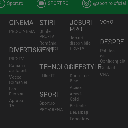
Sport.ro
SPORT.RO
@sport.ro.oficial
CINEMA
STIRI
JOBURI
VOYO
PRO
PRO•CINEMA
Știrile
PRO•TV
Job-uri
DESPRE
România,
disponibile
te iubesc!
PRO•TV
DIVERTISMENT
Politica
de
PRO•TV
Confidențialita
Românii
TEHNOLOGIE
LIFESTYLE
Contact
au Talent
CNA
I Like IT
Doctor de
Vocea
Bine
României
Acasă
Las
SPORT
Fierbinți
Acasă
Gold
Apropo
Sport.ro
TV
Perfecte
PRO•ARENA
DeBărbați
Foodstory