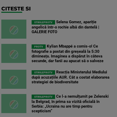
CITESTE SI
Selena Gomez, apariție
STIRILEPROTV
angelică într-o rochie albă din dantelă |
GALERIE FOTO
Kylian Mbappé a comis-o! Ce
PROTV
fotografie a postat din greșeală la 5:30
dimineața. Imaginea a dispărut în câteva
secunde, dar fanii au apucat să o salveze
Reacția Ministerului Mediului
STIRILEPROTV
după acuzațiile AUR. Cât a costat elaborarea
strategiei de biodiversitate
Ce l-a nemulțumit pe Zelenski
STIRILEPROTV
la Belgrad, în prima sa vizită oficială în
Serbia: „Ucraina nu are timp pentru
scepticism”