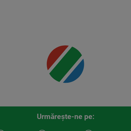
Mai multe
detalii
00:00
Urmăreşte-ne pe: