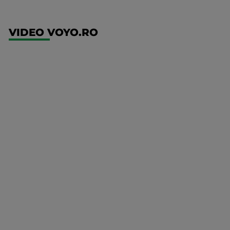
VIDEO VOYO.RO
UEFA
Europa
Conference
League
Twente -
FC DAC
1904
Mai multe
detalii
UEFA