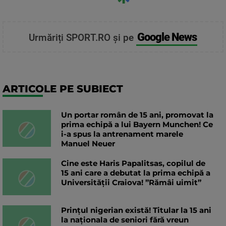
Google News
Urmăriți SPORT.RO și pe
ARTICOLE PE SUBIECT
Un portar român de 15 ani, promovat la
prima echipă a lui Bayern Munchen! Ce
i-a spus la antrenament marele
Manuel Neuer
Cine este Haris Papalitsas, copilul de
15 ani care a debutat la prima echipă a
Universității Craiova! ”Rămâi uimit”
Prințul nigerian există! Titular la 15 ani
la naționala de seniori fără vreun