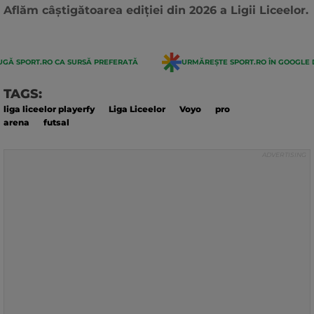
actualizarii:
Aflăm câștigătoarea ediției din 2026 a Ligii Liceelor.
GĂ SPORT.RO CA SURSĂ PREFERATĂ
URMĂREȘTE SPORT.RO ÎN GOOGLE 
TAGS:
liga liceelor playerfy
Liga Liceelor
Voyo
pro
arena
futsal