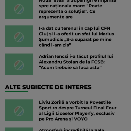
Noua "stea" a Superligii e împinsă
spre naționala mare: "Poate
reprezenta o soluție!". Ce
argumente are
I-a dat cu terenul în cap lui CFR
Cluj și i-a oferit un sfat lui Marius
Șumudică: „S-a supărat pe mine
când i-am zis”
Adrian Iencsi i-a făcut profilul lui
Alexandru Stoian de la FCSB:
”Acum trebuie să facă asta”
ALTE SUBIECTE DE INTERES
Liviu Zorilă a vorbit la Poveștile
Sport.ro despre Turneul Final Four
al Ligii Liceelor Playerfy, exclusiv
pe Pro Arena și VOYO
Atmosferă incredibilă la Sala