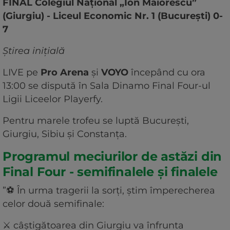
FINAL Colegiul Național „Ion Maiorescu”
(Giurgiu) - Liceul Economic Nr. 1 (București) 0-
7
Știrea inițială
LIVE pe
Pro Arena
și
VOYO
începând cu ora
13:00 se dispută în Sala Dinamo Final Four-ul
Ligii Liceelor Playerfy.
Pentru marele trofeu se luptă București,
Giurgiu, Sibiu și Constanța.
Programul meciurilor de astăzi din
Final Four - semifinalele și finalele
”⚽️ În urma tragerii la sorți, știm împerecherea
celor două semifinale:
⚔️ câștigătoarea din Giurgiu va înfrunta