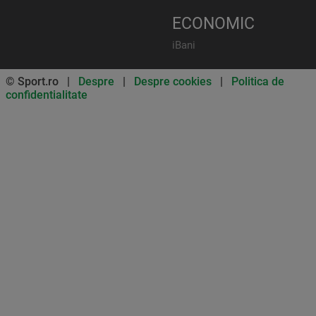
ECONOMIC
iBani
© Sport.ro |
Despre
|
Despre cookies
|
Politica de
confidentialitate
Don’t miss out on our news and
updates! Enable push
notifications
SUBSCRIBE
NOT NOW
UNSUBSCRIBE