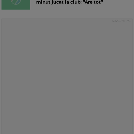
minut jucat la club: ”Are tot”