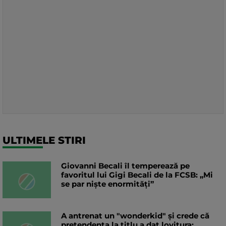
ULTIMELE STIRI
Giovanni Becali îl temperează pe
favoritul lui Gigi Becali de la FCSB: „Mi
se par niște enormități”
A antrenat un "wonderkid" și crede că
pretendenta la titlu a dat lovitura: