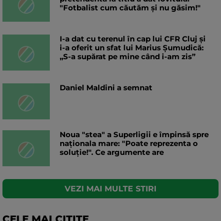
"Fotbalist cum căutăm și nu găsim!"
I-a dat cu terenul în cap lui CFR Cluj și
i-a oferit un sfat lui Marius Șumudică:
„S-a supărat pe mine când i-am zis”
Daniel Maldini a semnat
Noua "stea" a Superligii e împinsă spre
naționala mare: "Poate reprezenta o
soluție!". Ce argumente are
VEZI MAI MULTE STIRI
CELE MAI CITITE