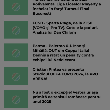
Polivalentă. Liga Liceelor Playerfy a
încheiat în forță Turneul Final
București
FCSB - Sparta Praga, de la 21:30
(VOYO și Pro TV). Cotele la pariuri.
Analiza lui Dan Chilom
Parma - Palermo 0-1. Man și
Mihăilă, OUT din Coppa Italia!
Dennis a ratat un penalty contra
echipei lui Nedelcearu
Cristian Pintea va prezenta
Studioul UEFA EURO 2024, la PRO
ARENA!
Nu a fost o excepție! Vestea uriașă
primită de tenisul românesc pentru
anul 2025