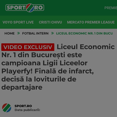
PREMI
VOYO SPORT LIVE
CRISTI CHIVU
MERCATO PREMIER LEAGUE
HOME
FOTBAL INTERN
LICEUL ECONOMIC NR. 1 DIN BUCURE
Liceul Economic
VIDEO EXCLUSIV
Nr. 1 din București este
campioana Ligii Liceelor
Playerfy! Finală de infarct,
decisă la loviturile de
departajare
SPORT.RO
Data publicarii:
Data