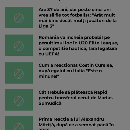
Are 37 de ani, dar peste cinci ani
vrea să fie tot fotbalist: "Arăt mult
mai bine decât mulți jucători de la
Liga 3"
România va încheia probabil pe
penultimul loc în U20 Elite League,
o competiție haotică, fără legătură
cu UEFA!
Cum a reacționat Costin Curelea,
după egalul cu Italia "Este o
minune!"
Cât trebuie să plătească Rapid
pentru transferul cerut de Marius
Șumudică
Prima reacție a lui Alexandru
Mitriță, după ce a semnat până în