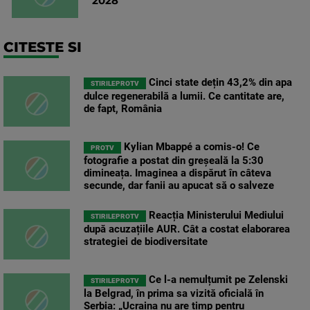
2028
CITESTE SI
Cinci state dețin 43,2% din apa
STIRILEPROTV
dulce regenerabilă a lumii. Ce cantitate are,
de fapt, România
Kylian Mbappé a comis-o! Ce
PROTV
fotografie a postat din greșeală la 5:30
dimineața. Imaginea a dispărut în câteva
secunde, dar fanii au apucat să o salveze
Reacția Ministerului Mediului
STIRILEPROTV
după acuzațiile AUR. Cât a costat elaborarea
strategiei de biodiversitate
Ce l-a nemulțumit pe Zelenski
STIRILEPROTV
la Belgrad, în prima sa vizită oficială în
Serbia: „Ucraina nu are timp pentru