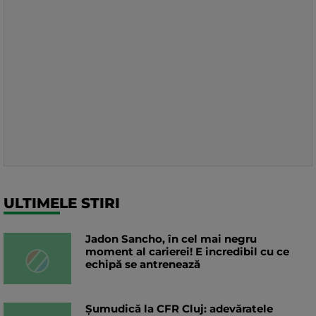
ULTIMELE STIRI
Jadon Sancho, în cel mai negru
moment al carierei! E incredibil cu ce
echipă se antrenează
Șumudică la CFR Cluj: adevăratele