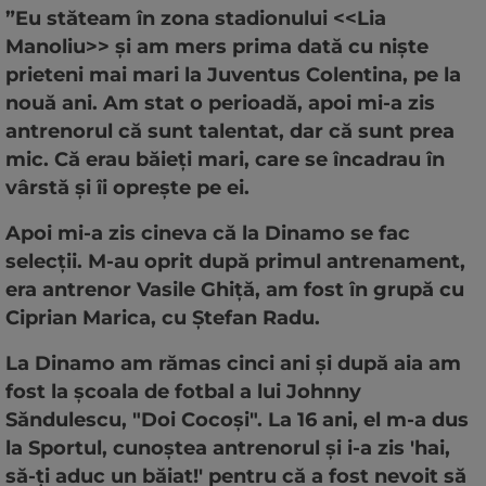
”Eu stăteam în zona stadionului <<Lia
Manoliu>> și am mers prima dată cu niște
prieteni mai mari la Juventus Colentina, pe la
nouă ani. Am stat o perioadă, apoi mi-a zis
antrenorul că sunt talentat, dar că sunt prea
mic. Că erau băieți mari, care se încadrau în
vârstă și îi oprește pe ei.
Apoi mi-a zis cineva că la Dinamo se fac
selecții. M-au oprit după primul antrenament,
era antrenor Vasile Ghiță, am fost în grupă cu
Ciprian Marica, cu Ștefan Radu.
La Dinamo am rămas cinci ani și după aia am
fost la școala de fotbal a lui Johnny
Săndulescu, "Doi Cocoși". La 16 ani, el m-a dus
la Sportul, cunoștea antrenorul și i-a zis 'hai,
să-ți aduc un băiat!' pentru că a fost nevoit să