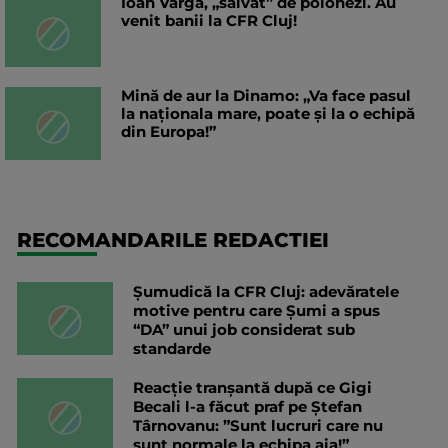
Ioan Varga, „salvat” de polonezi. Au
venit banii la CFR Cluj!
Mină de aur la Dinamo: „Va face pasul
la naționala mare, poate și la o echipă
din Europa!”
RECOMANDARILE REDACTIEI
Șumudică la CFR Cluj: adevăratele
motive pentru care Șumi a spus
“DA” unui job considerat sub
standarde
Reacție tranșantă după ce Gigi
Becali l-a făcut praf pe Ștefan
Târnovanu: ”Sunt lucruri care nu
sunt normale la echipa aia!”