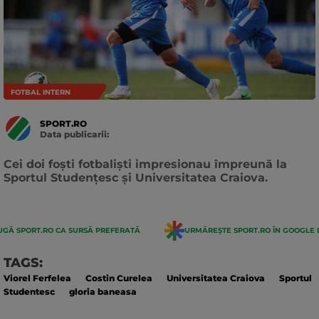
FOTBAL INTERN
SPORT.RO
Data publicarii:
Data
actualizarii:
Cei doi foști fotbaliști impresionau împreună la
Sportul Studențesc și Universitatea Craiova.
GĂ SPORT.RO CA SURSĂ PREFERATĂ
URMĂREȘTE SPORT.RO ÎN GOOGLE 
TAGS:
Viorel Ferfelea
Costin Curelea
Universitatea Craiova
Sportul
Studentesc
gloria baneasa