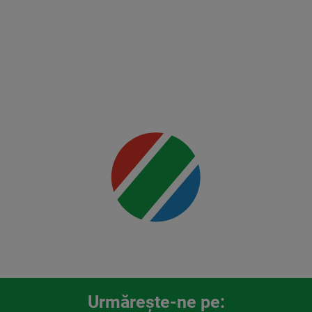
Ankalaev
vs
Rountree
Jr.
Mai multe
detalii
00:00
Urmăreşte-ne pe: