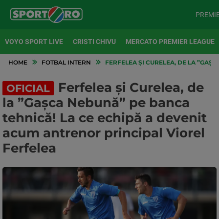
PREMI
VOYO SPORT LIVE
CRISTI CHIVU
MERCATO PREMIER LEAGUE
HOME
FOTBAL INTERN
FERFELEA ȘI CURELEA, DE LA ”GAȘ
Ferfelea și Curelea, de
OFICIAL
la ”Gașca Nebună” pe banca
tehnică! La ce echipă a devenit
acum antrenor principal Viorel
Ferfelea