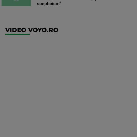
scepticism”
VIDEO VOYO.RO
UFC
(RO)
UFC
Fight
Night:
Gamrot
vs
Salkilld