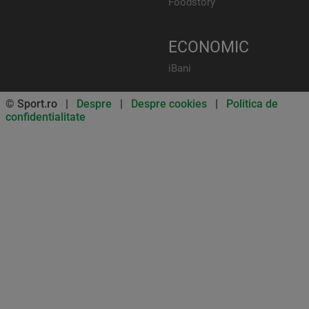
Foodstory
ECONOMIC
iBani
© Sport.ro |
Despre
|
Despre cookies
|
Politica de
confidentialitate
Don’t miss out on our news and
updates! Enable push
notifications
SUBSCRIBE
NOT NOW
UNSUBSCRIBE