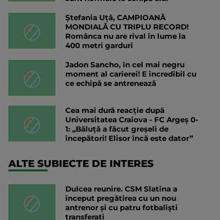
Ștefania Uță, CAMPIOANĂ
MONDIALĂ CU TRIPLU RECORD!
Românca nu are rival în lume la
400 metri garduri
Jadon Sancho, în cel mai negru
moment al carierei! E incredibil cu
ce echipă se antrenează
Cea mai dură reacție după
Universitatea Craiova - FC Argeș 0-
1: „Băluță a făcut greșeli de
începători! Elisor încă este dator”
ALTE SUBIECTE DE INTERES
Dulcea reunire. CSM Slatina a
început pregătirea cu un nou
antrenor și cu patru fotbaliști
transferați