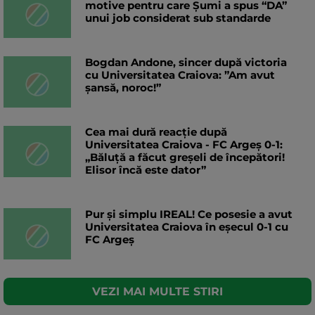
motive pentru care Șumi a spus “DA”
unui job considerat sub standarde
Bogdan Andone, sincer după victoria
cu Universitatea Craiova: ”Am avut
șansă, noroc!”
Cea mai dură reacție după
Universitatea Craiova - FC Argeș 0-1:
„Băluță a făcut greșeli de începători!
Elisor încă este dator”
Pur și simplu IREAL! Ce posesie a avut
Universitatea Craiova în eșecul 0-1 cu
FC Argeș
VEZI MAI MULTE STIRI