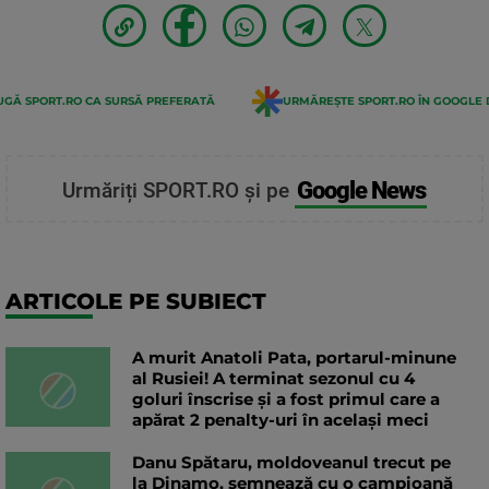
GĂ SPORT.RO CA SURSĂ PREFERATĂ
URMĂREȘTE SPORT.RO ÎN GOOGLE 
Google News
Urmăriți SPORT.RO și pe
ARTICOLE PE SUBIECT
A murit Anatoli Pata, portarul-minune
al Rusiei! A terminat sezonul cu 4
goluri înscrise și a fost primul care a
apărat 2 penalty-uri în același meci
Danu Spătaru, moldoveanul trecut pe
la Dinamo, semnează cu o campioană