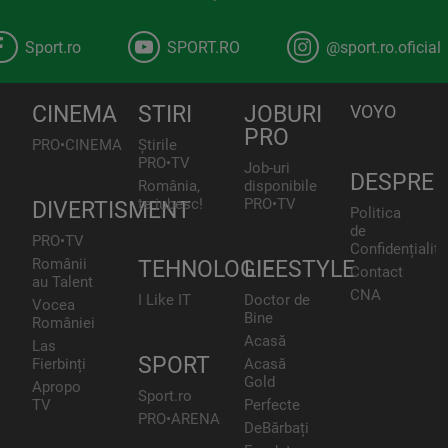
Sport.ro
SPORT.RO
@sport.ro.oficial
CINEMA
STIRI
JOBURI
VOYO
PRO
PRO•CINEMA
Știrile
PRO•TV
Job-uri
DESPRE
România,
disponibile
te iubesc!
PRO•TV
DIVERTISMENT
Politica
de
PRO•TV
Confidențialita
Românii
TEHNOLOGIE
LIFESTYLE
Contact
au Talent
CNA
I Like IT
Doctor de
Vocea
Bine
României
Acasă
Las
SPORT
Fierbinți
Acasă
Gold
Apropo
Sport.ro
TV
Perfecte
PRO•ARENA
DeBărbați