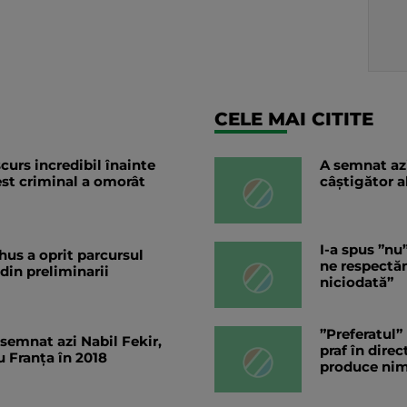
CELE MAI CITITE
curs incredibil înainte
A semnat az
est criminal a omorât
câștigător a
I-a spus ”nu
hus a oprit parcursul
ne respectă
 din preliminarii
niciodată”
”Preferatul”
 semnat azi Nabil Fekir,
praf în dire
 Franța în 2018
produce nim