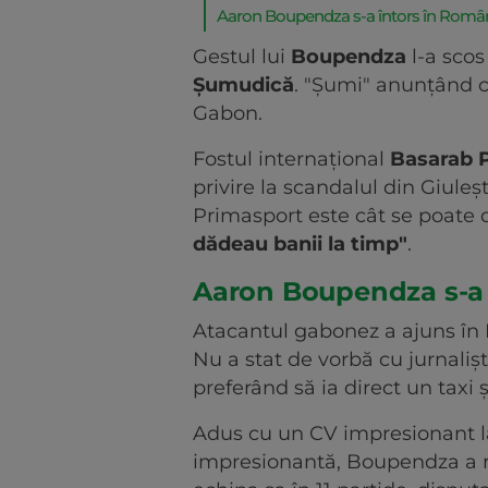
Aaron Boupendza s-a întors în Româ
Gestul lui
Boupendza
l-a scos
Șumudică
. "Șumi" anunțând că
Gabon.
Fostul internațional
Basarab 
privire la scandalul din Giuleș
Primasport este cât se poate 
dădeau banii la timp"
.
Aaron Boupendza s-a 
Atacantul gabonez a ajuns în 
Nu a stat de vorbă cu jurnalișt
preferând să ia direct un taxi 
Adus cu un CV impresionant la
impresionantă, Boupendza a re