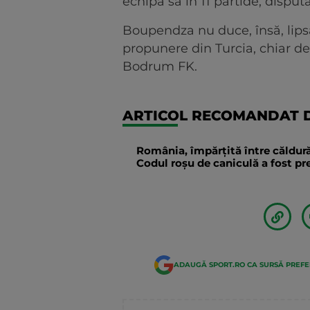
echipa sa în 11 partide, dispu
Boupendza nu duce, însă, lips
propunere din Turcia, chiar d
Bodrum FK.
ARTICOL RECOMANDAT D
România, împărțită între căldură
Codul roșu de caniculă a fost p
ADAUGĂ SPORT.RO CA SURSĂ PREF