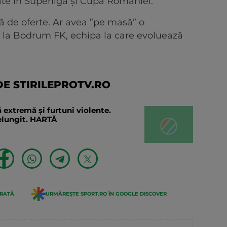
tate în Superligă și Cupa României.
ă de oferte. Ar avea ”pe masă” o
e la Bodrum FK, echipa la care evoluează
E STIRILEPROTV.RO
 extremă și furtuni violente.
relungit. HARTĂ
ERATĂ
URMĂREȘTE SPORT.RO ÎN GOOGLE DISCOVER