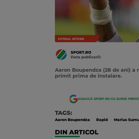
FOTBAL INTERN
SPORT.RO
Data publicarii:
Data
actualizarii:
Aaron Boupendza (28 de ani) a r
primit prima de instalare.
ADAUGĂ SPORT.RO CA SURSĂ PREF
TAGS:
Aaron Boupendza
Rapid
Marius Sumu
DIN ARTICOL