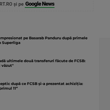
Google News
RT.RO și pe
a impresionat pe Basarab Panduru după primele
n Superliga
dă ultimele două transferuri făcute de FCSB:
 văzut"
eptic după ce FCSB și-a prezentat achiziția:
primul 11”