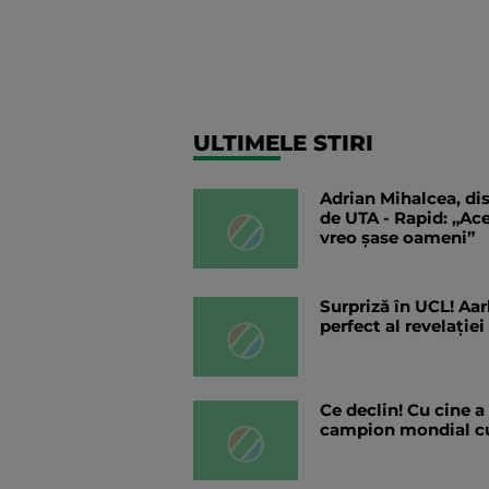
ULTIMELE STIRI
Adrian Mihalcea, dis
de UTA - Rapid: „Ac
vreo șase oameni”
Surpriză în UCL! Aar
perfect al revelației
Ce declin! Cu cine a
campion mondial cu