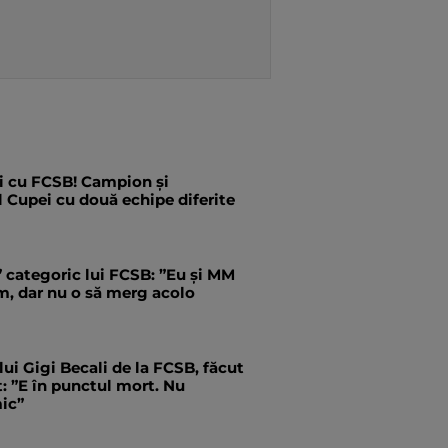
i cu FCSB! Campion și
l Cupei cu două echipe diferite
” categoric lui FCSB: ”Eu și MM
m, dar nu o să merg acolo
 lui Gigi Becali de la FCSB, făcut
ct: ”E în punctul mort. Nu
ic”