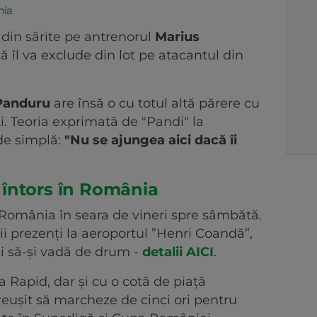
nia
 din sărite pe antrenorul
Marius
 îl va exclude din lot pe atacantul din
Panduru
are însă o cu totul altă părere cu
ti. Teoria exprimată de "Pandi" la
de simplă:
"Nu se ajungea aici dacă îi
întors în România
România în seara de vineri spre sâmbătă.
ii prezenți la aeroportul ”Henri Coandă”,
și să-și vadă de drum -
detalii AICI
.
 Rapid, dar și cu o cotă de piață
ușit să marcheze de cinci ori pentru