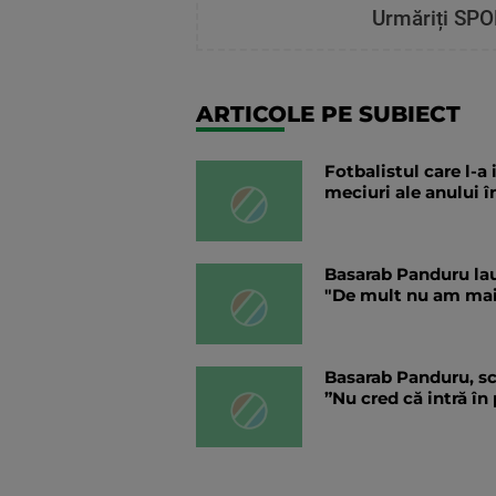
Urmăriți SPO
ARTICOLE PE SUBIECT
Fotbalistul care l-
meciuri ale anului î
Basarab Panduru lau
"De mult nu am mai
Basarab Panduru, sc
”Nu cred că intră în 