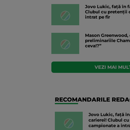
Jovo Lukic, față în f
Clubul cu pretenții
intrat pe fir
Mason Greenwood, c
preliminariile Cha
ceva!?”
VEZI MAI MULT
RECOMANDARILE REDAC
Jovo Lukic, față în
carierei! Clubul cu
campionate a intra