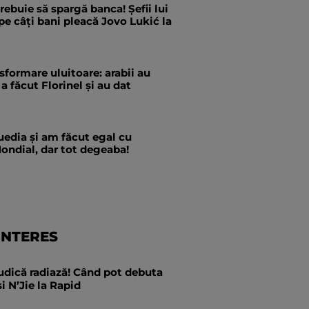
trebuie să spargă banca! Șefii lui
pe câți bani pleacă Jovo Lukić la
formare uluitoare: arabii au
a făcut Florinel și au dat
edia și am făcut egal cu
ondial, dar tot degeaba!
INTERES
dică radiază! Când pot debuta
 N’Jie la Rapid