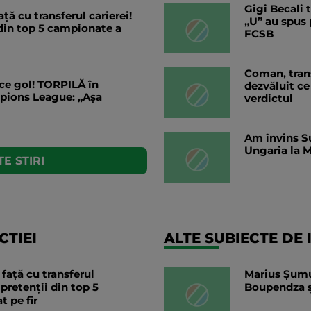
Gigi Becali 
ață cu transferul carierei!
„U” au spus 
 din top 5 campionate a
FCSB
Coman, trans
e gol! TORPILĂ în
dezvăluit ce 
mpions League: „Așa
verdictul
Am învins Su
Ungaria la M
E STIRI
TIEI
ALTE SUBIECTE DE 
 față cu transferul
Marius Șumu
 pretenții din top 5
Boupendza și
t pe fir