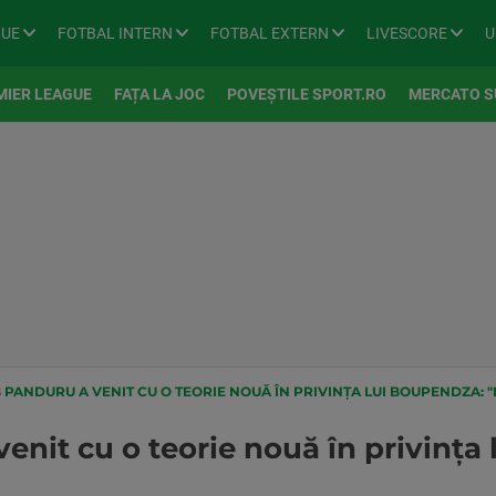
GUE
FOTBAL INTERN
FOTBAL EXTERN
LIVESCORE
U
MIER LEAGUE
FAȚA LA JOC
POVEȘTILE SPORT.RO
MERCATO S
PANDURU A VENIT CU O TEORIE NOUĂ ÎN PRIVINȚA LUI BOUPENDZA: "
enit cu o teorie nouă în privința