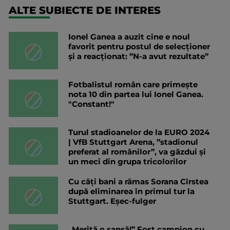
ALTE SUBIECTE DE INTERES
Ionel Ganea a auzit cine e noul
favorit pentru postul de selecționer
și a reacționat: ”N-a avut rezultate”
Fotbalistul român care primește
nota 10 din partea lui Ionel Ganea.
"Constant!"
Turul stadioanelor de la EURO 2024
| VfB Stuttgart Arena, ”stadionul
preferat al românilor”, va găzdui și
un meci din grupa tricolorilor
Cu câți bani a rămas Sorana Cîrstea
după eliminarea în primul tur la
Stuttgart. Eșec-fulger
„Merită o șansă!” Fost campion cu