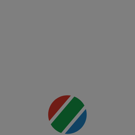
(RO)
UFC
Fight
Night:
Du
Plessis
vs
Usman
Mai multe
detalii
00:00