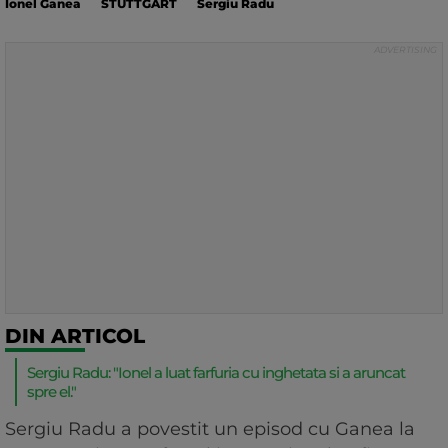
Ionel Ganea
STUTTGART
Sergiu Radu
DIN ARTICOL
Sergiu Radu: "Ionel a luat farfuria cu inghetata si a aruncat
spre el."
Sergiu Radu a povestit un episod cu Ganea la