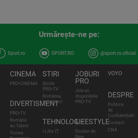
Urmăreşte-ne pe:
Sport.ro
SPORT.RO
@sport.ro.oficial
CINEMA
STIRI
JOBURI
VOYO
PRO
PRO•CINEMA
Știrile
PRO•TV
Job-uri
DESPRE
România,
disponibile
te iubesc!
PRO•TV
DIVERTISMENT
Politica
de
PRO•TV
Confidențialita
Românii
TEHNOLOGIE
LIFESTYLE
Contact
au Talent
CNA
I Like IT
Doctor de
Vocea
Bine