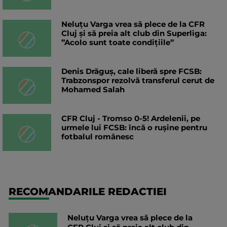
Neluțu Varga vrea să plece de la CFR
Cluj și să preia alt club din Superliga:
”Acolo sunt toate condițiile”
Denis Drăguș, cale liberă spre FCSB:
Trabzonspor rezolvă transferul cerut de
Mohamed Salah
CFR Cluj - Tromso 0-5! Ardelenii, pe
urmele lui FCSB: încă o rușine pentru
fotbalul românesc
RECOMANDARILE REDACTIEI
Neluțu Varga vrea să plece de la