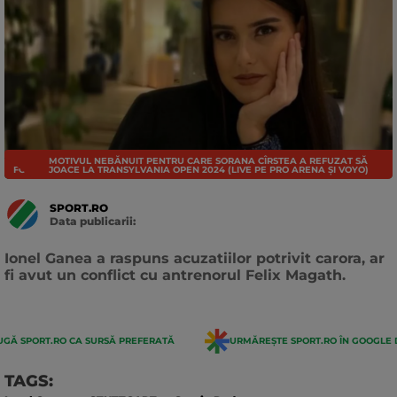
MOTIVUL NEBĂNUIT PENTRU CARE SORANA CÎRSTEA A REFUZAT SĂ
FOTBAL INTERN
JOACE LA TRANSYLVANIA OPEN 2024 (LIVE PE PRO ARENA ȘI VOYO)
SPORT.RO
Data publicarii:
Data
actualizarii:
Ionel Ganea a raspuns acuzatiilor potrivit carora, ar
fi avut un conflict cu antrenorul Felix Magath.
GĂ SPORT.RO CA SURSĂ PREFERATĂ
URMĂREȘTE SPORT.RO ÎN GOOGLE 
TAGS: