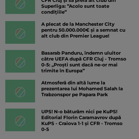
CFR Cluj și să preia alt club din
Superliga: ”Acolo sunt toate
condițiile”
A plecat de la Manchester City
pentru 50.000.000€ și a semnat cu
alt club din Premier League!
Basarab Panduru, îndemn uluitor
către UEFA după CFR Cluj - Tromso
0-5: „Proști sunt dacă ne-or mai
trimite în Europa”
Atmosferă din altă lume la
prezentarea lui Mohamed Salah la
Trabzonspor pe Papara Park
UPS! N-o băturăm nici pe KuPS!
Editorial Florin Caramavrov după
KuPS - Craiova 1-1 și CFR - Tromso
0-5