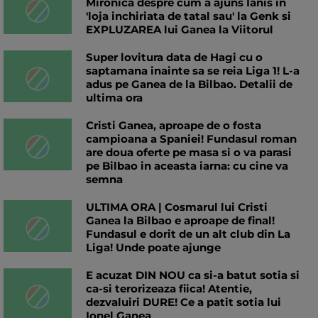
Mironica despre cum a ajuns Ianis in
'loja inchiriata de tatal sau' la Genk si
EXPLUZAREA lui Ganea la Viitorul
Super lovitura data de Hagi cu o
saptamana inainte sa se reia Liga 1! L-a
adus pe Ganea de la Bilbao. Detalii de
ultima ora
Cristi Ganea, aproape de o fosta
campioana a Spaniei! Fundasul roman
are doua oferte pe masa si o va parasi
pe Bilbao in aceasta iarna: cu cine va
semna
ULTIMA ORA | Cosmarul lui Cristi
Ganea la Bilbao e aproape de final!
Fundasul e dorit de un alt club din La
Liga! Unde poate ajunge
E acuzat DIN NOU ca si-a batut sotia si
ca-si terorizeaza fiica! Atentie,
dezvaluiri DURE! Ce a patit sotia lui
Ionel Ganea