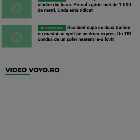
clădire din lume. Primul zgârie-nori de 1.000
de metri. Unde este ridicat
Accident după ce două trailere
STIRILEPROTV
cu mașini au oprit pe un drum expres. Un TIR
condus de un șofer neatent le-a lovit
VIDEO VOYO.RO
UEFA
Europa
Conference
League
Ajax -