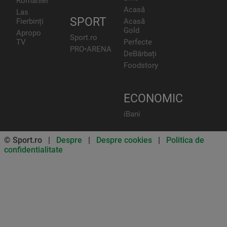
României
Acasă
Las
SPORT
Fierbinți
Acasă
Gold
Apropo
Sport.ro
TV
Perfecte
PRO•ARENA
DeBărbați
Foodstory
ECONOMIC
iBani
© Sport.ro |
Despre
|
Despre cookies
|
Politica de
confidentialitate
Don’t miss out on our news and
updates! Enable push
notifications
SUBSCRIBE
NOT NOW