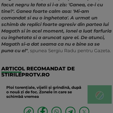
facut negru la fata si i-a zis: 'Ganea, ce-i cu
tine?'. Ganea foarte calm asa: 'Mi-am
comandat si eu o inghetata'. A urmat un
schimb de replici foarte agresiv din partea lui
Magath si in acel moment, Ionel a luat farfuria
cu inghetata si a aruncat spre el. De atunci,
Magath si-a dat seama ca nu e bine sa se
puna cu el"
, spunea Sergiu Radu pentru Gazeta.
ARTICOL RECOMANDAT DE
STIRILEPROTV.RO
Ploi torențiale, vijelii și grindină, după
o nouă zi de foc. Zonele în care se
schimbă vremea