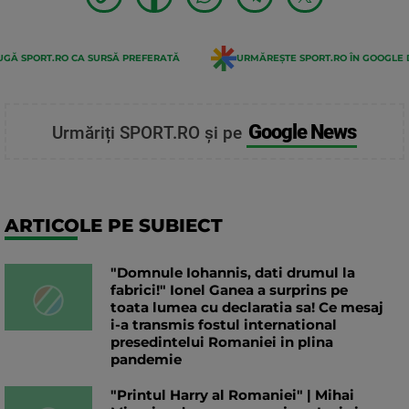
GĂ SPORT.RO CA SURSĂ PREFERATĂ
URMĂREȘTE SPORT.RO ÎN GOOGLE 
Google News
Urmăriți SPORT.RO și pe
ARTICOLE PE SUBIECT
"Domnule Iohannis, dati drumul la
fabrici!" Ionel Ganea a surprins pe
toata lumea cu declaratia sa! Ce mesaj
i-a transmis fostul international
presedintelui Romaniei in plina
pandemie
"Printul Harry al Romaniei" | Mihai