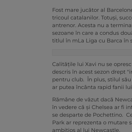
Fost mare jucător al Barcelone
tricoul catalanilor. Totuși, succ
antrenor. Acesta nu a terminat
sezoane în care a condus două 
titlul în mLa Liga cu Barca în
Calitățile lui Xavi nu se opresc
descris în acest sezon drept "in
pentru club. În plus, stilul să
ar putea încânta rapid fanii lu
Rămâne de văzut dacă Newcast
în vedere că și Chelsea ar fi in
se desparte de Pochettino. Cer
Park ar reprezenta o mutare s
ambițios al lui Newcastle.