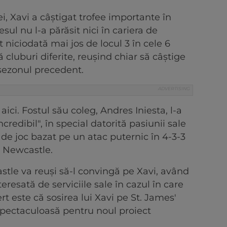
i, Xavi a câștigat trofee importante în
esul nu l-a părăsit nici în cariera de
 niciodată mai jos de locul 3 în cele 6
cluburi diferite, reușind chiar să câștige
 sezonul precedent.
 aici. Fostul său coleg, Andres Iniesta, l-a
credibil", în special datorită pasiunii sale
u de joc bazat pe un atac puternic în 4-3-3
i Newcastle.
le va reuși să-l convingă pe Xavi, având
teresată de serviciile sale în cazul în care
t este că sosirea lui Xavi pe St. James'
pectaculoasă pentru noul proiect