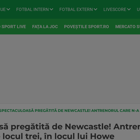
GUE
FOTBAL INTERN
FOTBAL EXTERN
LIVESCORE
U
 SPORT LIVE
FAȚA LA JOC
POVEȘTILE SPORT.RO
MERCATO S
ECTACULOASĂ PREGĂTITĂ DE NEWCASTLE! ANTRENORUL CARE N-A FOST NICIODATĂ 
ă pregătită de Newcastle! Antren
locul trei, în locul lui Howe