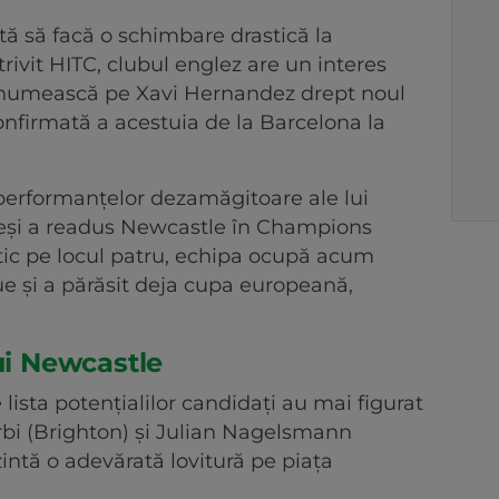
ă să facă o schimbare drastică la
rivit HITC, clubul englez are un interes
-l numească pe Xavi Hernandez drept noul
onfirmată a acestuia de la Barcelona la
performanțelor dezamăgitoare ale lui
eși a readus Newcastle în Champions
ic pe locul patru, echipa ocupă acum
ue și a părăsit deja cupa europeană,
ui Newcastle
lista potențialilor candidați au mai figurat
i (Brighton) și Julian Nagelsmann
zintă o adevărată lovitură pe piața