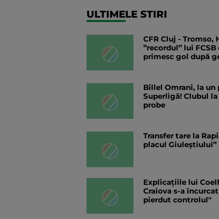
ULTIMELE STIRI
CFR Cluj - Tromso,
”recordul” lui FCSB 
primesc gol după go
Billel Omrani, la un
Superligă! Clubul la
probe
Transfer tare la Rapi
placul Giuleștiului”
Explicațiile lui Coe
Craiova s-a încurcat
pierdut controlul"