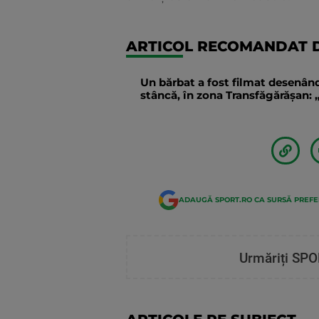
ARTICOL RECOMANDAT D
Un bărbat a fost filmat desenând
stâncă, în zona Transfăgărăşan: „
ADAUGĂ SPORT.RO CA SURSĂ PREF
Urmăriți SPO