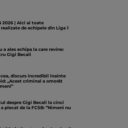
 2026 | Aici ai toate
 realizate de echipele din Liga 1
 a ales echipa la care revine:
ru Gigi Becali
cea, discurs incredibil înainte
id: „Acest criminal a omorât
ameni”
tul despre Gigi Becali la cinci
 a plecat de la FCSB: ”Nimeni nu