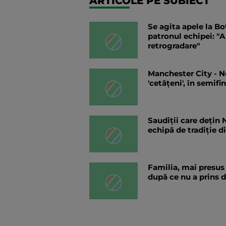
ARTICOLE PE SUBIECT
Se agita apele la Bo
patronul echipei: "A
retrogradare"
Manchester City - Ne
'cetățeni', în semif
Saudiții care dețin 
echipă de tradiție di
Familia, mai presus 
după ce nu a prins 