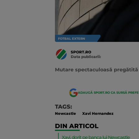
FOTBAL EXTERN
SPORT.RO
Data publicarii:
Data
actualizarii:
Mutare spectaculoasă pregătit
ADAUGĂ SPORT.RO CA SURSĂ PREF
TAGS:
Newcastle
Xavi Hernandez
DIN ARTICOL
Xavi, dorit pe banca lui Newcastle