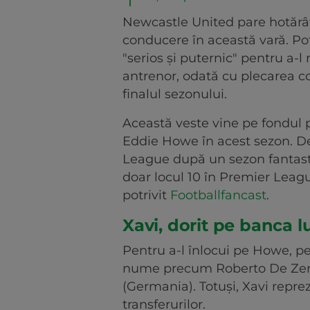
Newcastle United pare hotărât
conducere în această vară. Pot
"serios și puternic" pentru a
antrenor, odată cu plecarea c
finalul sezonului.
Această veste vine pe fondul 
Eddie Howe în acest sezon. D
League după un sezon fantast
doar locul 10 în Premier Leag
potrivit
Footballfancast
.
Xavi, dorit pe banca l
Pentru a-l înlocui pe Howe, pe 
nume precum Roberto De Zerb
(Germania). Totuși, Xavi repre
transferurilor.