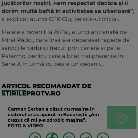
jucătorilor noștri, i-am respectat decizia și îi
dorim multă baftă în activitatea sa ulterioară”
,
a explicat atunci CFR Cluj pe site-ul oficial.
Malele a revenit la Al-Tai, atunci antrenată de
Mirel Rădoi, care însă s-a debarasat repede de
serviciile vârfului trecut prin carieră și pe la
Palermo, pentru care a bifat trei prezențe în
Serie A în urmă cu peste un deceniu.
ARTICOL RECOMANDAT DE
STIRILEPROTV.RO
Carmen Șerban a căzut cu mașina în
craterul uriaș apărut în București: „Am
crezut că mi s-a zdrobit mașina”.
FOTO & VIDEO