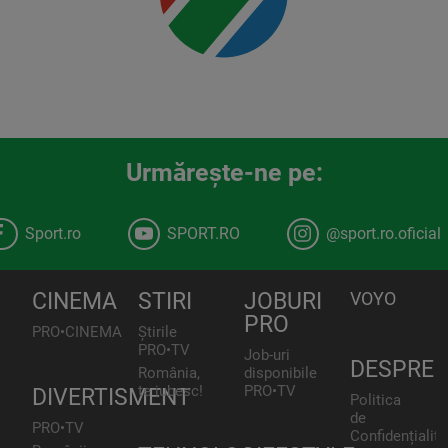
Urmăreşte-ne pe:
Sport.ro
SPORT.RO
@sport.ro.oficial
CINEMA
STIRI
JOBURI
VOYO
PRO
PRO•CINEMA
Știrile
PRO•TV
Job-uri
DESPRE
România,
disponibile
te iubesc!
PRO•TV
DIVERTISMENT
Politica
de
PRO•TV
Confidențialita