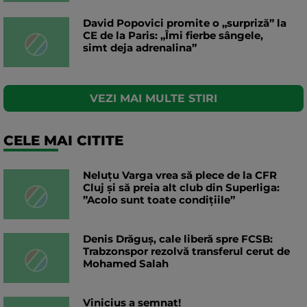
David Popovici promite o „surpriză” la
CE de la Paris: „Îmi fierbe sângele,
simt deja adrenalina”
VEZI MAI MULTE STIRI
CELE MAI CITITE
Neluțu Varga vrea să plece de la CFR
Cluj și să preia alt club din Superliga:
”Acolo sunt toate condițiile”
Denis Drăguș, cale liberă spre FCSB:
Trabzonspor rezolvă transferul cerut de
Mohamed Salah
Vinicius a semnat!