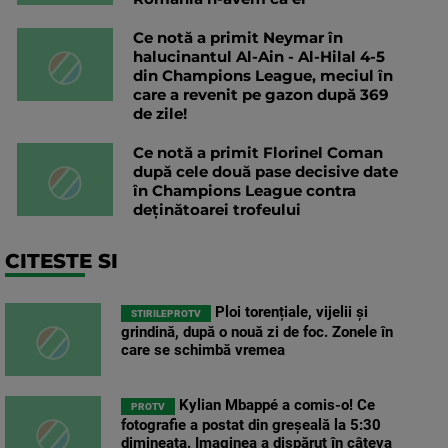
Ce notă a primit Neymar în
halucinantul Al-Ain - Al-Hilal 4-5
din Champions League, meciul în
care a revenit pe gazon după 369
de zile!
Ce notă a primit Florinel Coman
după cele două pase decisive date
în Champions League contra
deținătoarei trofeului
CITESTE SI
Ploi torențiale, vijelii și
STIRILEPROTV
grindină, după o nouă zi de foc. Zonele în
care se schimbă vremea
Kylian Mbappé a comis-o! Ce
PROTV
fotografie a postat din greșeală la 5:30
dimineața. Imaginea a dispărut în câteva