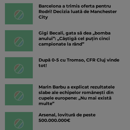
Barcelona a trimis oferta pentru
Rodri! Decizia luată de Manchester
City
Gigi Becali, gata să dea „bomba
anului”: „Câștigă cel puțin cinci
campionate la rând”
După 0-5 cu Tromso, CFR Cluj vinde
tot!
Marin Barbu a explicat rezultatele
slabe ale echipelor românești din
cupele europene: „Nu mai există
multe”
Arsenal, lovitură de peste
500.000.000€