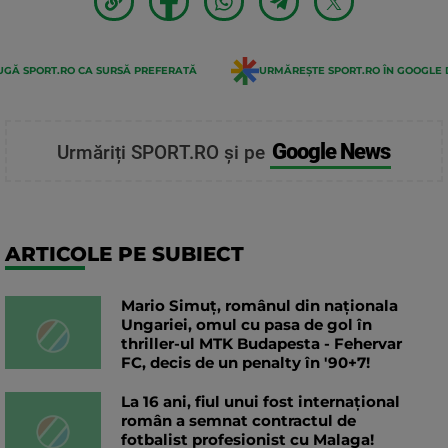
GĂ SPORT.RO CA SURSĂ PREFERATĂ
URMĂREȘTE SPORT.RO ÎN GOOGLE 
Google News
Urmăriți SPORT.RO și pe
ARTICOLE PE SUBIECT
Mario Simuț, românul din naționala
Ungariei, omul cu pasa de gol în
thriller-ul MTK Budapesta - Fehervar
FC, decis de un penalty în '90+7!
La 16 ani, fiul unui fost internațional
român a semnat contractul de
fotbalist profesionist cu Malaga!