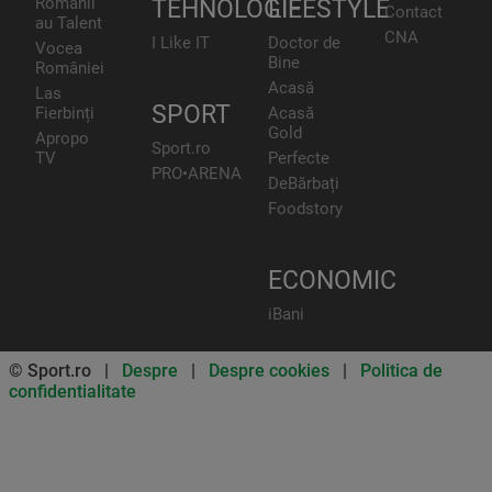
Românii
TEHNOLOGIE
LIFESTYLE
Contact
au Talent
CNA
I Like IT
Doctor de
Vocea
Bine
României
Acasă
Las
SPORT
Fierbinți
Acasă
Gold
Apropo
Sport.ro
TV
Perfecte
PRO•ARENA
DeBărbați
Foodstory
ECONOMIC
iBani
© Sport.ro |
Despre
|
Despre cookies
|
Politica de
confidentialitate
Don’t miss out on our news and
updates! Enable push
notifications