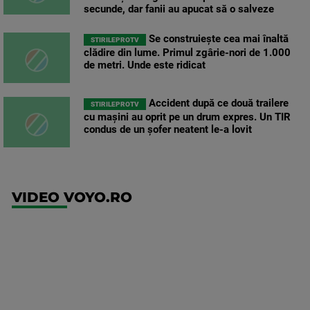
secunde, dar fanii au apucat să o salveze
Se construiește cea mai înaltă
STIRILEPROTV
clădire din lume. Primul zgârie-nori de 1.000
de metri. Unde este ridicat
Accident după ce două trailere
STIRILEPROTV
cu mașini au oprit pe un drum expres. Un TIR
condus de un șofer neatent le-a lovit
VIDEO VOYO.RO
UEFA
Europa
Conference
League