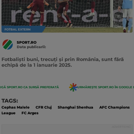
FOTBAL EXTERN
SPORT.RO
Data publicarii:
Data
actualizarii:
Fotbaliști buni, trecuți și prin România, sunt fără
echipă de la 1 ianuarie 2025.
GĂ SPORT.RO CA SURSĂ PREFERATĂ
URMĂREȘTE SPORT.RO ÎN GOOGLE 
TAGS:
Cephas Malele
CFR Cluj
Shanghai Shenhua
AFC Champions
League
FC Arges