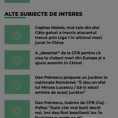
ALTE SUBIECTE DE INTERES
Cephas Malele, mai taie din ele!
Câte goluri a înscris atacantul
trecut prin Liga 1 în ultimul meci
jucat în China
A „dezertat” de la CFR pentru că
visa la cluburi mari din Europa și a
ajuns anonim în China!
Dan Petrescu propune un jucător la
naționala României: "Îi dau un sfat
lui Mircea Lucescu / Să-ți aduci
aminte de acest jucător"
Dan Petrescu, înainte de CFR Cluj -
Pafos: "Sunt clar mai buni decât
noi, îmi dau fiori brazilienii lor. În
România n-avem ca ei"