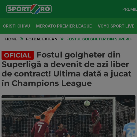
PREMI
CRISTI CHIVU
MERCATO PREMIER LEAGUE
VOYO SPORT LIVE
HOME
FOTBAL EXTERN
FOSTUL GOLGHETER DIN SUPERLIGĂ 
Fostul golgheter din
OFICIAL
Superligă a devenit de azi liber
de contract! Ultima dată a jucat
în Champions League