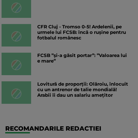
CFR Cluj - Tromso 0-5! Ardelenii, pe
urmele lui FCSB: încă o rușine pentru
fotbalul românesc
FCSB ”și-a găsit portar”: ”Valoarea lui
e mare”
Lovitură de proporții: Olăroiu, înlocuit
cu un antrenor de talie mondială!
Arabii îi dau un salariu amețitor
RECOMANDARILE REDACTIEI