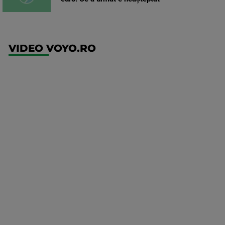
VIDEO VOYO.RO
UFC
(EN)
UFC
Fight
Night:
Medic vs
Rodriguez
Mai multe