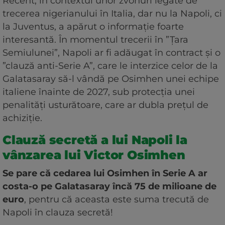
Recent, în contextul unor zvonuri legate de
trecerea nigerianului în Italia, dar nu la Napoli, ci
la Juventus, a apărut o informație foarte
interesantă. În momentul trecerii în ”Țara
Semiulunei”, Napoli ar fi adăugat în contract şi o
”clauză anti-Serie A”, care le interzice celor de la
Galatasaray să-l vândă pe Osimhen unei echipe
italiene înainte de 2027, sub protecţia unei
penalităţi usturătoare, care ar dubla preţul de
achiziţie.
Clauză secretă a lui Napoli la
vânzarea lui Victor Osimhen
Se pare că cedarea lui Osimhen în Serie A ar
costa-o pe Galatasaray încă 75 de milioane de
euro
, pentru că aceasta este suma trecută de
Napoli în clauza secretă!