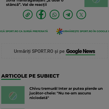
zona Transfăgărăşan: „E doar o
stâncă”. Val de reacții
GĂ SPORT.RO CA SURSĂ PREFERATĂ
URMĂREȘTE SPORT.RO ÎN GOOGLE 
Google News
Urmăriți SPORT.RO și pe
ARTICOLE PE SUBIECT
Chivu tremură! Inter ar putea pierde un
jucător-cheie: "Nu ne-am ascuns
niciodată"