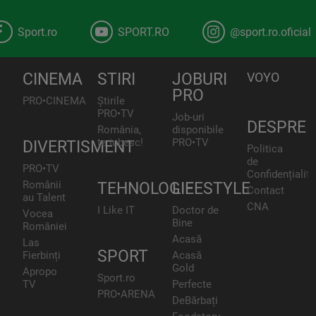
Sport.ro
SPORT.RO
@sport.ro.oficial
CINEMA
STIRI
JOBURI
VOYO
PRO
PRO•CINEMA
Știrile
PRO•TV
Job-uri
DESPRE
România,
disponibile
te iubesc!
PRO•TV
DIVERTISMENT
Politica
de
PRO•TV
Confidențialita
Românii
TEHNOLOGIE
LIFESTYLE
Contact
au Talent
CNA
I Like IT
Doctor de
Vocea
Bine
României
Acasă
Las
SPORT
Fierbinți
Acasă
Gold
Apropo
Sport.ro
TV
Perfecte
PRO•ARENA
DeBărbați