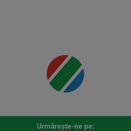
Holloway
2
Mai multe
detalii
00:00
Urmăreşte-ne pe: