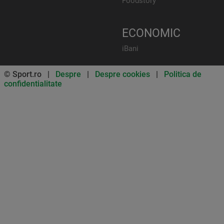
Foodstory
ECONOMIC
iBani
© Sport.ro |
Despre
|
Despre cookies
|
Politica de
confidentialitate
Don’t miss out on our news and
updates! Enable push
notifications
SUBSCRIBE
NOT NOW
UNSUBSCRIBE