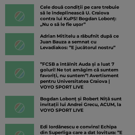
Cele două condiții pe care trebuie
să le îndeplinească U. Craiova
contra lui KuPS! Bogdan Lobonț:
„Nu o să le fie ușor”
Adrian Mititelu a răbufnit după ce
Juan Bauza a semnat cu
Levadiakos: ”E jucătorul nostru”
”FCSB a întâlnit Auda și a luat 7
goluri! Ne tot amăgim că suntem
favoriți, nu suntem”! Avertisment
pentru Universitatea Craiova |
VOYO SPORT LIVE
Bogdan Lobonț și Robert Niță sunt
invitații lui Andrei Grecu, ACUM, la
VOYO SPORT LIVE
Edi Iordănescu e convins! Echipa
din Superliga care a dat lovitura: ”E