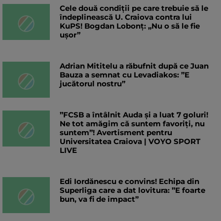
Cele două condiții pe care trebuie să le
îndeplinească U. Craiova contra lui
KuPS! Bogdan Lobonț: „Nu o să le fie
ușor”
Adrian Mititelu a răbufnit după ce Juan
Bauza a semnat cu Levadiakos: ”E
jucătorul nostru”
”FCSB a întâlnit Auda și a luat 7 goluri!
Ne tot amăgim că suntem favoriți, nu
suntem”! Avertisment pentru
Universitatea Craiova | VOYO SPORT
LIVE
Edi Iordănescu e convins! Echipa din
Superliga care a dat lovitura: ”E foarte
bun, va fi de impact”