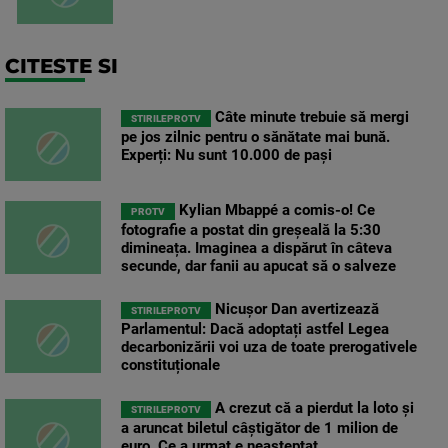
CITESTE SI
Câte minute trebuie să mergi
STIRILEPROTV
pe jos zilnic pentru o sănătate mai bună.
Experți: Nu sunt 10.000 de pași
Kylian Mbappé a comis-o! Ce
PROTV
fotografie a postat din greșeală la 5:30
dimineața. Imaginea a dispărut în câteva
secunde, dar fanii au apucat să o salveze
Nicușor Dan avertizează
STIRILEPROTV
Parlamentul: Dacă adoptați astfel Legea
decarbonizării voi uza de toate prerogativele
constituționale
A crezut că a pierdut la loto și
STIRILEPROTV
a aruncat biletul câștigător de 1 milion de
euro. Ce a urmat e neașteptat