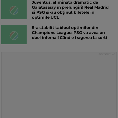
Juventus, eliminată dramatic de
Galatasaray în prelungiri! Real Madrid
și PSG și-au obținut biletele în
optimile UCL
S-a stabilit tabloul optimilor din
Champions League: PSG va avea un
duel infernal! Când e tragerea la sorți