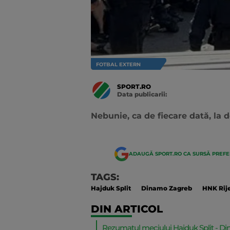
FOTBAL EXTERN
SPORT.RO
Data publicarii:
Data
actualizarii:
Nebunie, ca de fiecare dată, la d
ADAUGĂ SPORT.RO CA SURSĂ PREF
TAGS:
Hajduk Split
Dinamo Zagreb
HNK Rij
DIN ARTICOL
Rezumatul meciului Hajduk Split - Dina