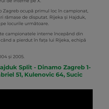
rul de Interne pe X.
o Zagreb ocupă primul loc în campionat,
ri rămase de disputat. Rijeka şi Hajduk,
pe locurile următoare.
te campionatele interne începând din
când a pierdut în faţa lui Rijeka, echipă
04 şi 2005.
jduk Split - Dinamo Zagreb 1-
abriel 51, Kulenovic 64, Sucic