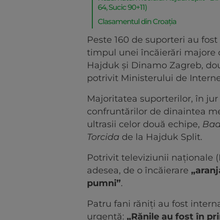
64, Sucic 90+11)
Clasamentul din Croația
Peste 160 de suporteri au fost 
timpul unei încăierări majore 
Hajduk şi Dinamo Zagreb, două
potrivit Ministerului de Interne
Majoritatea suporterilor, în jur
confruntărilor de dinaintea mec
ultrasii celor două echipe,
Bad
Torcida
de la Hajduk Split.
Potrivit televiziunii naţionale
adesea, de o încăierare
„aranj
pumni”
.
Patru fani răniţi au fost intern
urgenţă:
„Rănile au fost în pri