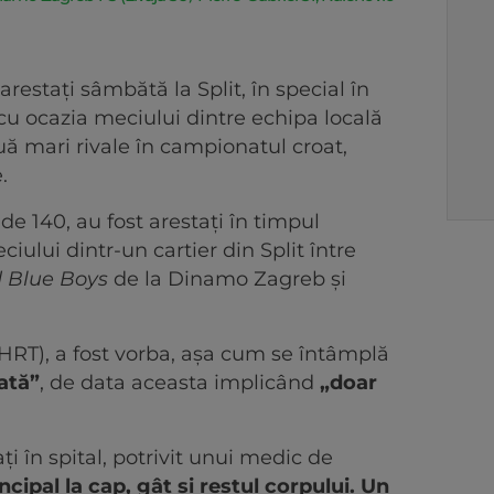
arestaţi sâmbătă la Split, în special în
cu ocazia meciului dintre echipa locală
 mari rivale în campionatul croat,
.
 de 140, au fost arestaţi în timpul
iului dintr-un cartier din Split între
 Blue Boys
de la Dinamo Zagreb şi
 (HRT), a fost vorba, aşa cum se întâmplă
ată”
, de data aceasta implicând
„doar
aţi în spital, potrivit unui medic de
ncipal la cap, gât şi restul corpului. Un