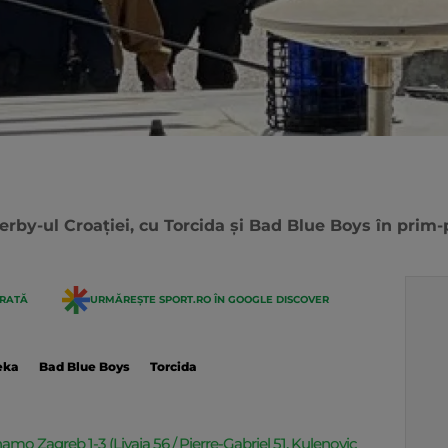
erby-ul Croației, cu Torcida și Bad Blue Boys în prim-
ERATĂ
URMĂREȘTE SPORT.RO ÎN GOOGLE DISCOVER
eka
Bad Blue Boys
Torcida
mo Zagreb 1-3 (Livaja 56 / Pierre-Gabriel 51, Kulenovic