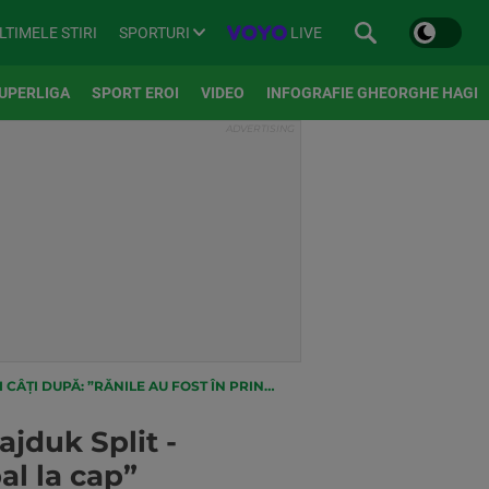
SPORTURI
LIVE
LTIMELE STIRI
UPERLIGA
SPORT EROI
VIDEO
INFOGRAFIE GHEORGHE HAGI
Ă: ”RĂNILE AU FOST ÎN PRINCIPAL LA CAP”
ajduk Split -
al la cap”