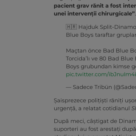
pacient grav rănit a fost inte
unei intervenţii chirurgicale”
🇭🇷 Hajduk Split-Dinamo
Blue Boys taraftar gruplar
Maçtan önce Bad Blue Boys
Torcida’lı ve 80 Bad Blue 
Boys grubundan kimse ge
pic.twitter.com/ibJnuIm4
— Sadece Tribün (@Sade
Şaisprezece poliţişti răniţi uş
urgenţă, a relatat cotidianul
S
După meci, câştigat de Dinam
suporteri au fost arestaţi după