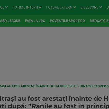
GUE
FOTBAL INTERN
FOTBAL EXTERN
LIVESCORE
U
MIER LEAGUE
FAȚA LA JOC
POVEȘTILE SPORT.RO
MERCATO S
AȘI AU FOST ARESTAȚI ÎNAINTE DE HAJDUK SPLIT - DINAMO ZAGREB ȘI CÂȚI DUP
ltrași au fost arestați înainte de H
i după: ”Rănile au fost în princip