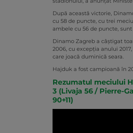
stadionului, a anunţat Ministe
După această victorie, Dinam
cu 58 de puncte, cu trei meciu
ambele cu 56 de puncte, sunt 
Dinamo Zagreb a câştigat toa
2006, cu excepţia anului 2017, 
care joacă duminică seara.
Hajduk a fost campioană în 20
Rezumatul meciului Ha
3 (Livaja 56 / Pierre-G
90+11)