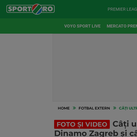
PREMIER LEA
VOYO SPORT LIVE
MERCATO PRE
HOME
FOTBAL EXTERN
CÂȚI ULTR
Câți u
FOTO ȘI VIDEO
Dinamo Zagreb și câț