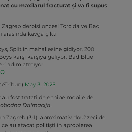
rnat cu maxilarul fracturat şi va fi supus
.
 Zagreb derbisi öncesi Torcida ve Bad
ı arasında kavga çıktı
, Split'in mahallesine gidiyor, 200
Boys karşı karşıya geliyor. Bad Blue
ri adım atmıyor
iO
ceTribun)
May 3, 2025
or au fost trataţi de echipe mobile de
lobodna Dalmacija
.
o Zagreb (3-1), aproximativ douăzeci de
 ce au atacat poliţişti în apropierea