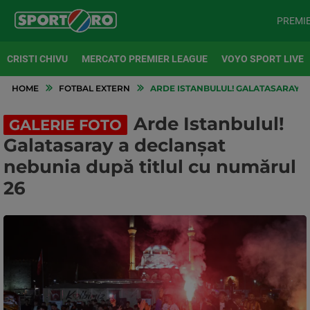
PREMI
CRISTI CHIVU
MERCATO PREMIER LEAGUE
VOYO SPORT LIVE
HOME
FOTBAL EXTERN
ARDE ISTANBULUL! GALATASARAY A
Arde Istanbulul!
GALERIE FOTO
Galatasaray a declanșat
nebunia după titlul cu numărul
26