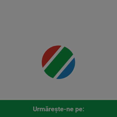
vs
Rountree
Jr.
Mai multe
detalii
00:00
Urmăreşte-ne pe: