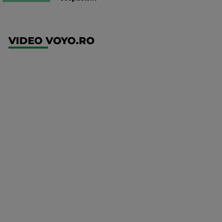
VIDEO VOYO.RO
UFC
(RO)
UFC
Fight
Night:
Gamrot
vs
Salkilld