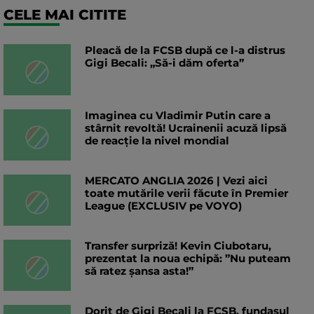
CELE MAI CITITE
Pleacă de la FCSB după ce l-a distrus
Gigi Becali: „Să-i dăm oferta”
Imaginea cu Vladimir Putin care a
stârnit revoltă! Ucrainenii acuză lipsă
de reacție la nivel mondial
MERCATO ANGLIA 2026 | Vezi aici
toate mutările verii făcute în Premier
League (EXCLUSIV pe VOYO)
Transfer surpriză! Kevin Ciubotaru,
prezentat la noua echipă: ”Nu puteam
să ratez șansa asta!”
Dorit de Gigi Becali la FCSB, fundașul