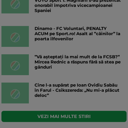
VOYO Sport 1. Maghiarii s-au prezentat
onorabil împotriva vicecampioanei
Spaniei
Dinamo - FC Voluntari, PENALTY
ACUM pe Sport.ro! Asalt al ”câinilor” la
poarta ilfovenilor
”Vă așteptați la mai mult de la FCSB?”
Mircea Rednic a răspuns fără să stea pe
gânduri
Cine l-a supărat pe Ioan Ovidiu Sabău
în Farul - Csikszereda: „Nu mi-a plăcut
deloc”
VEZI MAI MULTE STIRI