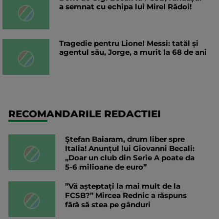
a semnat cu echipa lui Mirel Rădoi!
Tragedie pentru Lionel Messi: tatăl și
agentul său, Jorge, a murit la 68 de ani
RECOMANDARILE REDACTIEI
Ștefan Baiaram, drum liber spre
Italia! Anunțul lui Giovanni Becali:
„Doar un club din Serie A poate da
5-6 milioane de euro”
”Vă așteptați la mai mult de la
FCSB?” Mircea Rednic a răspuns
fără să stea pe gânduri