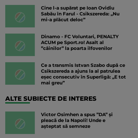
Cine l-a supărat pe Ioan Ovidiu
Sabău în Farul - Csikszereda: „Nu
mi-a plăcut deloc”
Dinamo - FC Voluntari, PENALTY
ACUM pe Sport.ro! Asalt al
”câinilor” la poarta ilfovenilor
Ce a transmis Istvan Szabo după ce
Csikszereda a ajuns la al patrulea
eșec consecutiv în Superligă: „E tot
mai greu”
ALTE SUBIECTE DE INTERES
Victor Osimhen a spus ”DA” și
pleacă de la Napoli! Unde e
așteptat să semneze