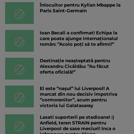
Înlocuitor pentru Kylian Mbappe la
Paris Saint-Germain
Ioan Becali a confirmat! Echipa la
care poate ajunge internaționalul
român: ”Acolo poți să te afirmi!”
Destinație neașteptată pentru
Alexandru Cicâldău: ”Au făcut
oferta oficială!”
El este ”nașul” lui Liverpool! A
marcat din nou decisiv împotriva
”cormoranilor”, acum pentru
victoria lui Galatasaray
Lasati suporterii pe stadioane! :)
Anfield, teren STRAIN pentru
Liverpool de sase meciuri! Inca o