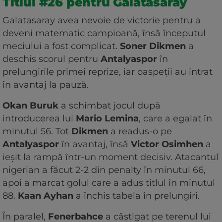
Titlul #26 pentru Galatasaray
Galatasaray avea nevoie de victorie pentru a
deveni matematic campioană, însă începutul
meciului a fost complicat.
Soner Dikmen
a
deschis scorul pentru
Antalyaspor
în
prelungirile primei reprize, iar oaspeții au intrat
în avantaj la pauză.
Okan Buruk
a schimbat jocul după
introducerea lui
Mario Lemina
, care a egalat în
minutul 56. Tot
Dikmen
a readus-o pe
Antalyaspor
în avantaj, însă
Victor Osimhen
a
ieșit la rampă într-un moment decisiv. Atacantul
nigerian a făcut 2-2 din penalty în minutul 66,
apoi a marcat golul care a adus titlul în minutul
88.
Kaan Ayhan
a închis tabela în prelungiri.
În paralel,
Fenerbahce
a câștigat pe terenul lui