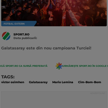
FOTBAL EXTERN
SPORT.RO
Data publicarii:
Data
actualizarii:
Galatasaray este din nou campioana Turciei!
GĂ SPORT.RO CA SURSĂ PREFERATĂ
URMĂREȘTE SPORT.RO ÎN GOOGLE 
TAGS:
victor osimhen
Galatasaray
Mario Lemina
Cim-Bom-Bom