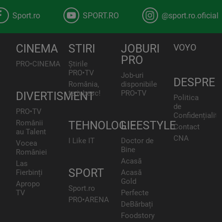
Sport.ro
SPORT.RO
@sport.ro.oficial
CINEMA
STIRI
JOBURI
VOYO
PRO
PRO•CINEMA
Știrile
PRO•TV
Job-uri
DESPRE
România,
disponibile
te iubesc!
PRO•TV
DIVERTISMENT
Politica
de
PRO•TV
Confidențialita
Românii
TEHNOLOGIE
LIFESTYLE
Contact
au Talent
CNA
I Like IT
Doctor de
Vocea
Bine
României
Acasă
Las
SPORT
Fierbinți
Acasă
Gold
Apropo
Sport.ro
TV
Perfecte
PRO•ARENA
DeBărbați
Foodstory