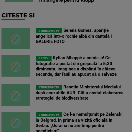
infrangere pentru Klopp
CITESTE SI
Selena Gomez, apariție
STIRILEPROTV
angelică într-o rochie albă din dantelă |
GALERIE FOTO
Kylian Mbappé a comis-o! Ce
PROTV
fotografie a postat din greșeală la 5:30
dimineața. Imaginea a dispărut în câteva
secunde, dar fanii au apucat să o salveze
Reacția Ministerului Mediului
STIRILEPROTV
după acuzațiile AUR. Cât a costat elaborarea
strategiei de biodiversitate
Ce l-a nemulțumit pe Zelenski
STIRILEPROTV
la Belgrad, în prima sa vizită oficială în
Serbia: „Ucraina nu are timp pentru
scepticism”