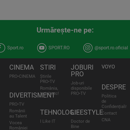
Urmăreşte-ne pe:
Sport.ro
SPORT.RO
@sport.ro.oficial
CINEMA
STIRI
JOBURI
VOYO
PRO
PRO•CINEMA
Știrile
PRO•TV
Job-uri
DESPRE
România,
disponibile
te iubesc!
PRO•TV
DIVERTISMENT
Politica
de
PRO•TV
Confidențialita
Românii
TEHNOLOGIE
LIFESTYLE
Contact
au Talent
CNA
I Like IT
Doctor de
Vocea
Bine
României