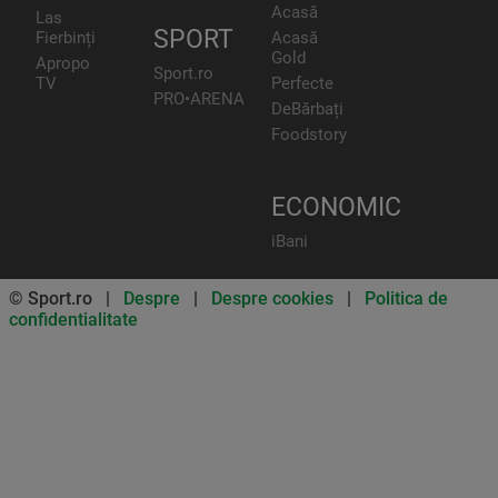
Acasă
Las
SPORT
Fierbinți
Acasă
Gold
Apropo
Sport.ro
TV
Perfecte
PRO•ARENA
DeBărbați
Foodstory
ECONOMIC
iBani
© Sport.ro |
Despre
|
Despre cookies
|
Politica de
confidentialitate
Don’t miss out on our news and
updates! Enable push
notifications
SUBSCRIBE
NOT NOW