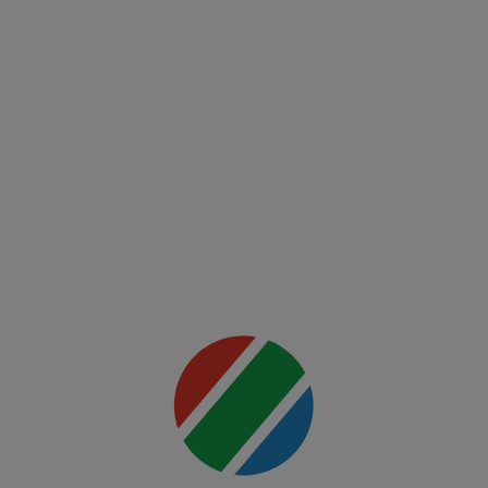
(RO)
UFC
Fight
Night:
Du
Plessis
vs
Usman
Mai multe
detalii
00:00