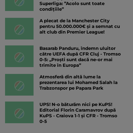
Superliga: ”Acolo sunt toate
condițiile”
A plecat de la Manchester City
pentru 50.000.000€ și a semnat cu
alt club din Premier League!
Basarab Panduru, îndemn uluitor
către UEFA după CFR Cluj - Tromso
0-5: „Proști sunt dacă ne-or mai
trimite în Europa”
Atmosferă din altă lume la
prezentarea lui Mohamed Salah la
Trabzonspor pe Papara Park
UPS! N-o băturăm nici pe KuPS!
Editorial Florin Caramavrov după
KuPS - Craiova 1-1 și CFR - Tromso
0-5