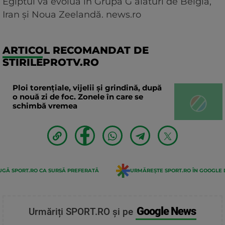
Egiptul va evolua în Grupa G alături de Belgia,
Iran şi Noua Zeelandă. news.ro
ARTICOL RECOMANDAT DE
STIRILEPROTV.RO
Ploi torențiale, vijelii și grindină, după
o nouă zi de foc. Zonele în care se
schimbă vremea
GĂ SPORT.RO CA SURSĂ PREFERATĂ
URMĂREȘTE SPORT.RO ÎN GOOGLE 
Google News
Urmăriți SPORT.RO și pe