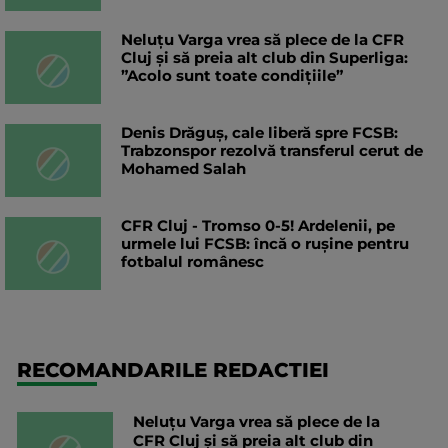
Neluțu Varga vrea să plece de la CFR
Cluj și să preia alt club din Superliga:
”Acolo sunt toate condițiile”
Denis Drăguș, cale liberă spre FCSB:
Trabzonspor rezolvă transferul cerut de
Mohamed Salah
CFR Cluj - Tromso 0-5! Ardelenii, pe
urmele lui FCSB: încă o rușine pentru
fotbalul românesc
RECOMANDARILE REDACTIEI
Neluțu Varga vrea să plece de la
CFR Cluj și să preia alt club din