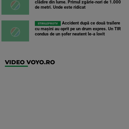
clădire din lume. Primul zgârie-nori de 1.000
de metri. Unde este ridicat
Accident după ce două trailere
STIRILEPROTV
cu mașini au oprit pe un drum expres. Un TIR
condus de un șofer neatent le-a lovit
VIDEO VOYO.RO
UEFA
Europa
Conference
League
Ajax -