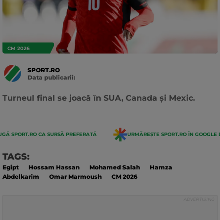
CM 2026
SPORT.RO
Data publicarii:
Data
actualizarii:
Turneul final se joacă în SUA, Canada și Mexic.
GĂ SPORT.RO CA SURSĂ PREFERATĂ
URMĂREȘTE SPORT.RO ÎN GOOGLE 
TAGS:
Egipt
Hossam Hassan
Mohamed Salah
Hamza
Abdelkarim
Omar Marmoush
CM 2026