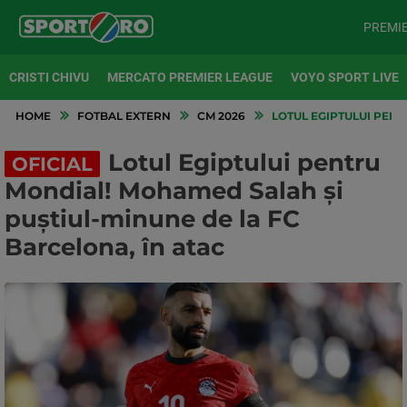
PREMI
CRISTI CHIVU
MERCATO PREMIER LEAGUE
VOYO SPORT LIVE
HOME
FOTBAL EXTERN
CM 2026
LOTUL EGIPTULUI PENT
Lotul Egiptului pentru
OFICIAL
Mondial! Mohamed Salah și
puștiul-minune de la FC
Barcelona, în atac