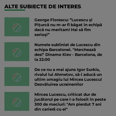
ALTE SUBIECTE DE INTERES
George Florescu: ”Lucescu și
Pițurcă nu m-ar fi băgat în echipă
dacă nu meritam! Hai să fim
serioși”
Numele subliniat de Lucescu din
echipa Barcelonei. "Marchează
des!" Dinamo Kiev - Barcelona, de
la 22:00
De ce nu a mai ajuns Igor Surkis,
rivalul lui Ahmetov, să-i aducă un
ultim omagiu lui Mircea Lucescu!
Dezvăluirea ucrainenilor
Mircea Lucescu, criticat dur de
jucătorul pe care l-a folosit în peste
300 de meciuri: "Am pierdut 7 ani
din carieră cu el"