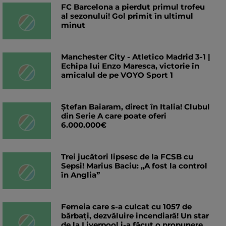
FC Barcelona a pierdut primul trofeu
al sezonului! Gol primit în ultimul
minut
Manchester City - Atletico Madrid 3-1 |
Echipa lui Enzo Maresca, victorie în
amicalul de pe VOYO Sport 1
Ștefan Baiaram, direct în Italia! Clubul
din Serie A care poate oferi
6.000.000€
Trei jucători lipsesc de la FCSB cu
Sepsi! Marius Baciu: „A fost la control
în Anglia”
Femeia care s-a culcat cu 1057 de
bărbați, dezvăluire incendiară! Un star
de la Liverpool i-a făcut o propunere