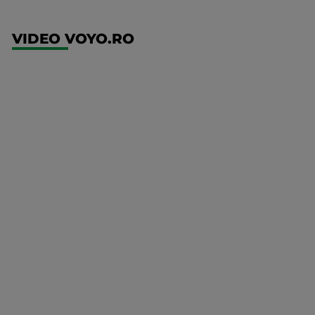
VIDEO VOYO.RO
UFC
(RO)
UFC
Fight
Night:
Gamrot
vs
Salkilld
Mai multe
UFC
detalii