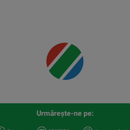
Rountree
Jr.
Mai multe
detalii
00:00
Urmăreşte-ne pe: