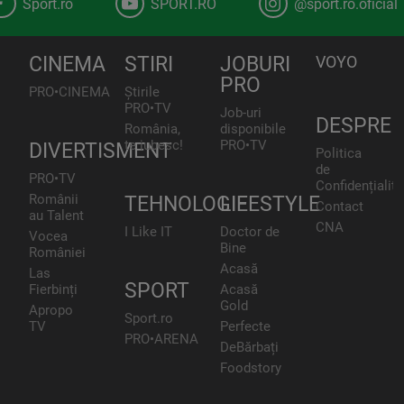
Sport.ro
SPORT.RO
@sport.ro.oficial
CINEMA
STIRI
JOBURI
VOYO
PRO
PRO•CINEMA
Știrile
PRO•TV
Job-uri
DESPRE
România,
disponibile
te iubesc!
PRO•TV
DIVERTISMENT
Politica
de
PRO•TV
Confidențialita
Românii
TEHNOLOGIE
LIFESTYLE
Contact
au Talent
CNA
I Like IT
Doctor de
Vocea
Bine
României
Acasă
Las
SPORT
Fierbinți
Acasă
Gold
Apropo
Sport.ro
TV
Perfecte
PRO•ARENA
DeBărbați
Foodstory