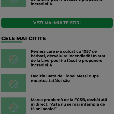
incredibilă
VEZI MAI MULTE STIRI
CELE MAI CITITE
Femeia care s-a culcat cu 1057 de
bărbați, dezvăluire incendiară! Un star
de la Liverpool i-a făcut o propunere
incredibilă
Decizia luată de Lionel Messi după
moartea tatălui său
Marea problemă de la FCSB, dezbătută
în direct: ”Asta nu se mai întâmplă de
15 ani acolo!”