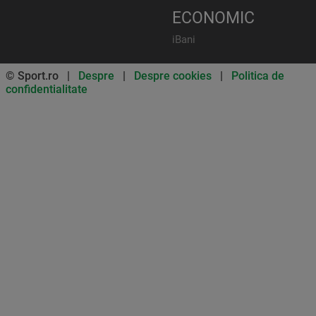
ECONOMIC
iBani
© Sport.ro |
Despre
|
Despre cookies
|
Politica de
confidentialitate
Don’t miss out on our news and
updates! Enable push
notifications
SUBSCRIBE
NOT NOW
UNSUBSCRIBE