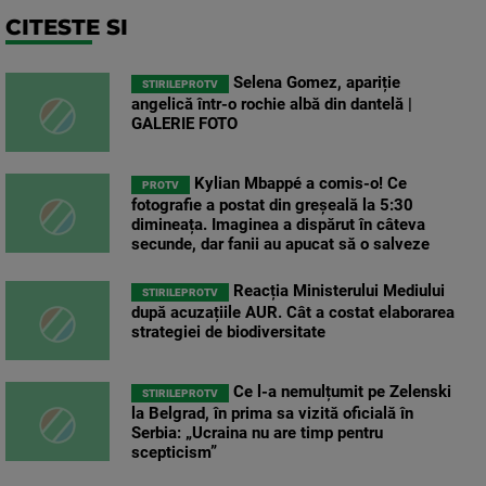
CITESTE SI
Selena Gomez, apariție
STIRILEPROTV
angelică într-o rochie albă din dantelă |
GALERIE FOTO
Kylian Mbappé a comis-o! Ce
PROTV
fotografie a postat din greșeală la 5:30
dimineața. Imaginea a dispărut în câteva
secunde, dar fanii au apucat să o salveze
Reacția Ministerului Mediului
STIRILEPROTV
după acuzațiile AUR. Cât a costat elaborarea
strategiei de biodiversitate
Ce l-a nemulțumit pe Zelenski
STIRILEPROTV
la Belgrad, în prima sa vizită oficială în
Serbia: „Ucraina nu are timp pentru
scepticism”