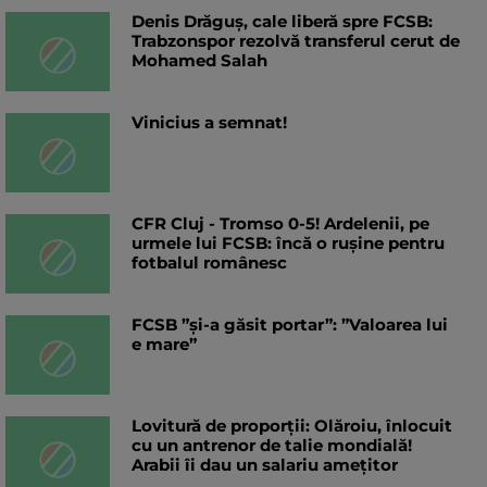
Denis Drăguș, cale liberă spre FCSB:
Trabzonspor rezolvă transferul cerut de
Mohamed Salah
Vinicius a semnat!
CFR Cluj - Tromso 0-5! Ardelenii, pe
urmele lui FCSB: încă o rușine pentru
fotbalul românesc
FCSB ”și-a găsit portar”: ”Valoarea lui
e mare”
Lovitură de proporții: Olăroiu, înlocuit
cu un antrenor de talie mondială!
Arabii îi dau un salariu amețitor