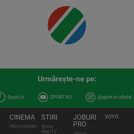
detalii
00:00
Urmăreşte-ne pe:
Sport.ro
SPORT.RO
@sport.ro.oficial
CINEMA
STIRI
JOBURI
VOYO
PRO
PRO•CINEMA
Știrile
PRO•TV
Job-uri