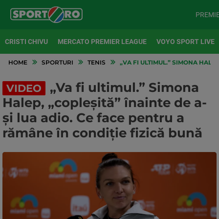
PREMI
CRISTI CHIVU
MERCATO PREMIER LEAGUE
VOYO SPORT LIVE
HOME
SPORTURI
TENIS
„VA FI ULTIMUL.” SIMONA HALEP
„Va fi ultimul.” Simona
VIDEO
Halep, „copleșită” înainte de a-
și lua adio. Ce face pentru a
rămâne în condiție fizică bună