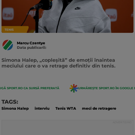
TENIS
Marcu Czentye
Data publicarii:
Data
actualizarii:
Simona Halep, „copleșită” de emoții înaintea
meciului care o va retrage definitiv din tenis.
GĂ SPORT.RO CA SURSĂ PREFERATĂ
URMĂREȘTE SPORT.RO ÎN GOOGLE 
TAGS:
Simona Halep
interviu
Tenis WTA
meci de retragere