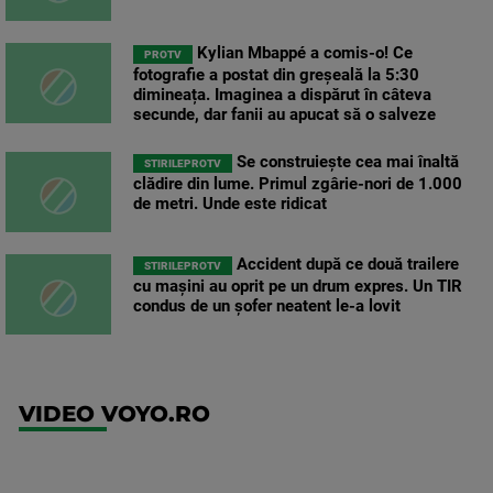
Kylian Mbappé a comis-o! Ce
PROTV
fotografie a postat din greșeală la 5:30
dimineața. Imaginea a dispărut în câteva
secunde, dar fanii au apucat să o salveze
Se construiește cea mai înaltă
STIRILEPROTV
clădire din lume. Primul zgârie-nori de 1.000
de metri. Unde este ridicat
Accident după ce două trailere
STIRILEPROTV
cu mașini au oprit pe un drum expres. Un TIR
condus de un șofer neatent le-a lovit
VIDEO VOYO.RO
UEFA