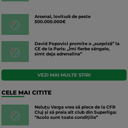
Arsenal, lovitură de peste
500.000.000€
David Popovici promite o „surpriză” la
CE de la Paris: „Îmi fierbe sângele,
simt deja adrenalina”
VEZI MAI MULTE STIRI
CELE MAI CITITE
Neluțu Varga vrea să plece de la CFR
Cluj și să preia alt club din Superliga:
”Acolo sunt toate condițiile”