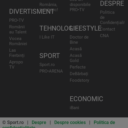
DESPRE
România,
disponibile
te iubesc!
PRO•TV
DIVERTISMENT
Politica
de
PRO•TV
Confidențialita
Românii
TEHNOLOGIE
LIFESTYLE
Contact
au Talent
CNA
I Like IT
Doctor de
Vocea
Bine
României
Acasă
Las
SPORT
Fierbinți
Acasă
Gold
Apropo
Sport.ro
TV
Perfecte
PRO•ARENA
DeBărbați
Foodstory
ECONOMIC
iBani
© Sport.ro |
Despre
|
Despre cookies
|
Politica de
confidentialitate