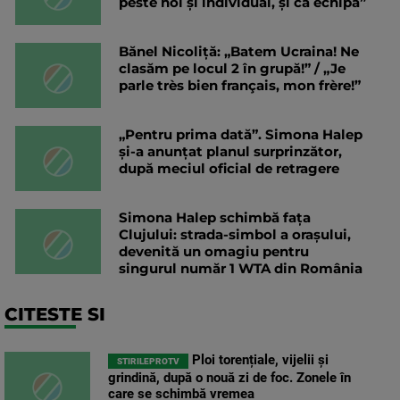
peste noi și individual, și ca echipă”
Bănel Nicoliță: „Batem Ucraina! Ne
clasăm pe locul 2 în grupă!” / „Je
parle très bien français, mon frère!”
„Pentru prima dată”. Simona Halep
și-a anunțat planul surprinzător,
după meciul oficial de retragere
Simona Halep schimbă fața
Clujului: strada-simbol a orașului,
devenită un omagiu pentru
singurul număr 1 WTA din România
CITESTE SI
Ploi torențiale, vijelii și
STIRILEPROTV
grindină, după o nouă zi de foc. Zonele în
care se schimbă vremea