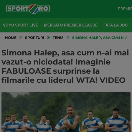
PREMI
VOYO SPORT LIVE
MERCATO PREMIER LEAGUE
FAȚA LA JOC
HOME
SPORTURI
TENIS
SIMONA HALEP, ASA CUM N-AI M
Simona Halep, asa cum n-ai mai
vazut-o niciodata! Imaginie
FABULOASE surprinse la
filmarile cu liderul WTA! VIDEO