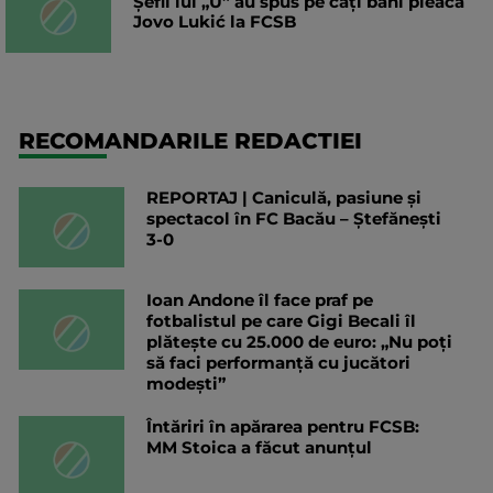
Șefii lui „U” au spus pe câți bani pleacă
Jovo Lukić la FCSB
RECOMANDARILE REDACTIEI
REPORTAJ | Caniculă, pasiune și
spectacol în FC Bacău – Ștefănești
3-0
Ioan Andone îl face praf pe
fotbalistul pe care Gigi Becali îl
plătește cu 25.000 de euro: „Nu poți
să faci performanță cu jucători
modești”
Întăriri în apărarea pentru FCSB:
MM Stoica a făcut anunțul