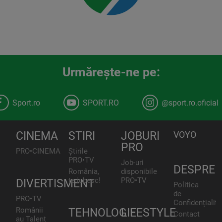
Urmăreşte-ne pe:
Sport.ro
SPORT.RO
@sport.ro.oficial
CINEMA
STIRI
JOBURI
VOYO
PRO
PRO•CINEMA
Știrile
PRO•TV
Job-uri
DESPRE
România,
disponibile
te iubesc!
PRO•TV
DIVERTISMENT
Politica
de
PRO•TV
Confidențialita
Românii
TEHNOLOGIE
LIFESTYLE
Contact
au Talent