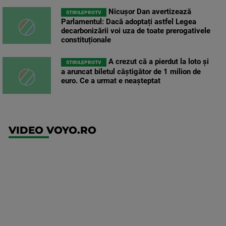
Nicușor Dan avertizează
STIRILEPROTV
Parlamentul: Dacă adoptați astfel Legea
decarbonizării voi uza de toate prerogativele
constituționale
A crezut că a pierdut la loto și
STIRILEPROTV
a aruncat biletul câștigător de 1 milion de
euro. Ce a urmat e neașteptat
VIDEO VOYO.RO
UFC
(EN)
UFC