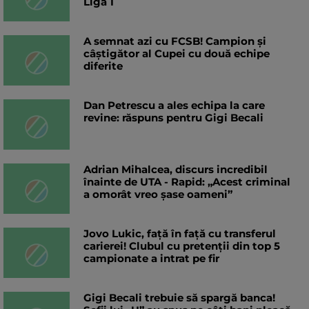
Liga 1
A semnat azi cu FCSB! Campion și
câștigător al Cupei cu două echipe
diferite
Dan Petrescu a ales echipa la care
revine: răspuns pentru Gigi Becali
Adrian Mihalcea, discurs incredibil
înainte de UTA - Rapid: „Acest criminal
a omorât vreo șase oameni”
Jovo Lukic, față în față cu transferul
carierei! Clubul cu pretenții din top 5
campionate a intrat pe fir
Gigi Becali trebuie să spargă banca!