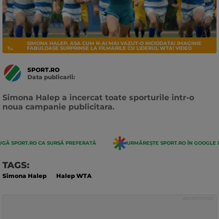
SIMONA HALEP, ASA CUM N-AI MAI VAZUT-O NICIODATA! IMAGINIE
TENIS
FABULOASE SURPRINSE LA FILMARILE CU LIDERUL WTA! VIDEO
SPORT.RO
Data publicarii:
Data
actualizarii:
Simona Halep a incercat toate sporturile intr-o
noua campanie publicitara.
GĂ SPORT.RO CA SURSĂ PREFERATĂ
URMĂREȘTE SPORT.RO ÎN GOOGLE 
TAGS:
Simona Halep
Halep WTA