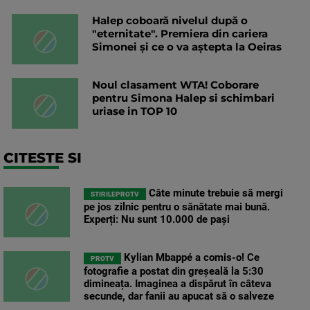
Halep coboară nivelul după o
"eternitate". Premiera din cariera
Simonei și ce o va aștepta la Oeiras
Noul clasament WTA! Coborare
pentru Simona Halep si schimbari
uriase in TOP 10
CITESTE SI
Câte minute trebuie să mergi
STIRILEPROTV
pe jos zilnic pentru o sănătate mai bună.
Experți: Nu sunt 10.000 de pași
Kylian Mbappé a comis-o! Ce
PROTV
fotografie a postat din greșeală la 5:30
dimineața. Imaginea a dispărut în câteva
secunde, dar fanii au apucat să o salveze