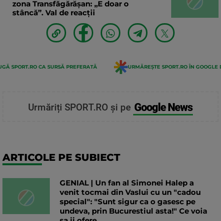
zona Transfăgărăşan: „E doar o
stâncă”. Val de reacții
GĂ SPORT.RO CA SURSĂ PREFERATĂ
URMĂREȘTE SPORT.RO ÎN GOOGLE 
Google News
Urmăriți SPORT.RO și pe
ARTICOLE PE SUBIECT
GENIAL | Un fan al Simonei Halep a
venit tocmai din Vaslui cu un "cadou
special": "Sunt sigur ca o gasesc pe
undeva, prin Bucurestiul asta!" Ce voia
sa ii ofere