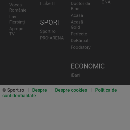
CNA
I Like IT
Doctor de
Vocea
Bine
României
Acasă
Las
SPORT
Fierbinți
Acasă
Gold
Apropo
Sport.ro
TV
Perfecte
PRO•ARENA
DeBărbați
Foodstory
ECONOMIC
iBani
© Sport.ro |
Despre
|
Despre cookies
|
Politica de
confidentialitate
Don’t miss out on our news and
updates! Enable push
notifications