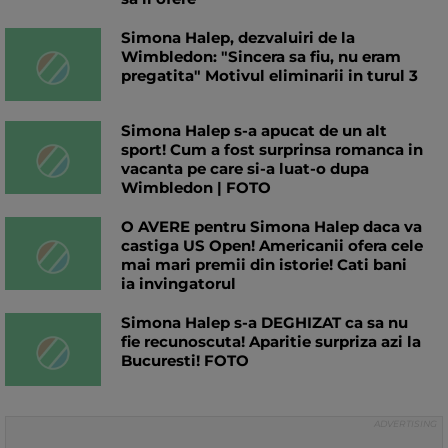
Simona Halep, dezvaluiri de la
Wimbledon: "Sincera sa fiu, nu eram
pregatita" Motivul eliminarii in turul 3
Simona Halep s-a apucat de un alt
sport! Cum a fost surprinsa romanca in
vacanta pe care si-a luat-o dupa
Wimbledon | FOTO
O AVERE pentru Simona Halep daca va
castiga US Open! Americanii ofera cele
mai mari premii din istorie! Cati bani
ia invingatorul
Simona Halep s-a DEGHIZAT ca sa nu
fie recunoscuta! Aparitie surpriza azi la
Bucuresti! FOTO