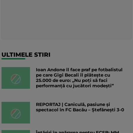
ULTIMELE STIRI
Ioan Andone îl face praf pe fotbalistul
pe care Gigi Becali îl plătește cu
25.000 de euro: „Nu poți să faci
performanță cu jucători modești”
REPORTAJ | Caniculă, pasiune și
spectacol în FC Bacău – Ștefănești 3-0
Întăriri în apărarea pentru FCSB: MM