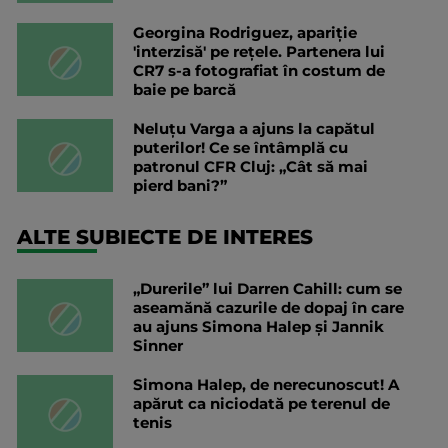
Georgina Rodriguez, apariție
'interzisă' pe rețele. Partenera lui
CR7 s-a fotografiat în costum de
baie pe barcă
Neluțu Varga a ajuns la capătul
puterilor! Ce se întâmplă cu
patronul CFR Cluj: „Cât să mai
pierd bani?”
ALTE SUBIECTE DE INTERES
„Durerile” lui Darren Cahill: cum se
aseamănă cazurile de dopaj în care
au ajuns Simona Halep și Jannik
Sinner
Simona Halep, de nerecunoscut! A
apărut ca niciodată pe terenul de
tenis