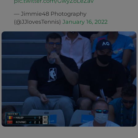
pic.twitter.com/GwyZoLeZav
— Jimmie48 Photography
(@JJlovesTennis)
January 16, 2022