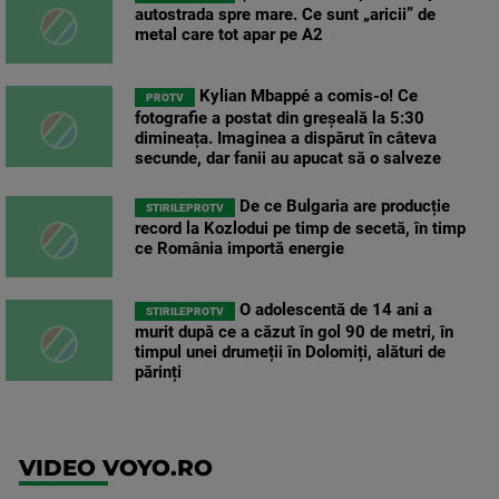
autostrada spre mare. Ce sunt „aricii” de
metal care tot apar pe A2
Kylian Mbappé a comis-o! Ce
PROTV
fotografie a postat din greșeală la 5:30
dimineața. Imaginea a dispărut în câteva
secunde, dar fanii au apucat să o salveze
De ce Bulgaria are producție
STIRILEPROTV
record la Kozlodui pe timp de secetă, în timp
ce România importă energie
O adolescentă de 14 ani a
STIRILEPROTV
murit după ce a căzut în gol 90 de metri, în
timpul unei drumeții în Dolomiți, alături de
părinți
VIDEO VOYO.RO