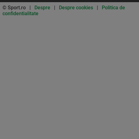
© Sport.ro |
Despre
|
Despre cookies
|
Politica de
confidentialitate
Don’t miss out on our news and
updates! Enable push
notifications
SUBSCRIBE
NOT NOW
UNSUBSCRIBE