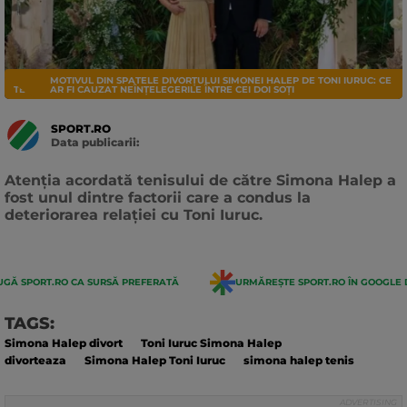
MOTIVUL DIN SPATELE DIVORȚULUI SIMONEI HALEP DE TONI IURUC: CE
TENIS
AR FI CAUZAT NEÎNȚELEGERILE ÎNTRE CEI DOI SOȚI
SPORT.RO
Data publicarii:
Data
actualizarii:
Atenția acordată tenisului de către Simona Halep a
fost unul dintre factorii care a condus la
deteriorarea relației cu Toni Iuruc.
GĂ SPORT.RO CA SURSĂ PREFERATĂ
URMĂREȘTE SPORT.RO ÎN GOOGLE 
TAGS:
Simona Halep divort
Toni Iuruc Simona Halep
divorteaza
Simona Halep Toni Iuruc
simona halep tenis