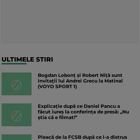
ULTIMELE STIRI
Bogdan Lobonț și Robert Niță sunt
invitații lui Andrei Grecu la Matinal
(VOYO SPORT 1)
Explicație după ce Daniel Pancu a
făcut iureș la conferința de presă: „Nu
știa că e filmat!”
Pleacă de la FCSB după ce l-a distrus