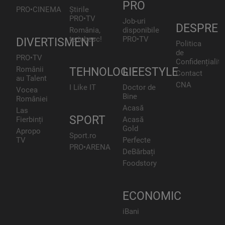
PRO
PRO•CINEMA
Știrile
PRO•TV
Job-uri
DESPRE
România,
disponibile
te iubesc!
PRO•TV
DIVERTISMENT
Politica
de
PRO•TV
Confidențialita
Românii
TEHNOLOGIE
LIFESTYLE
Contact
au Talent
CNA
I Like IT
Doctor de
Vocea
Bine
României
Acasă
Las
SPORT
Fierbinți
Acasă
Gold
Apropo
Sport.ro
TV
Perfecte
PRO•ARENA
DeBărbați
Foodstory
ECONOMIC
iBani