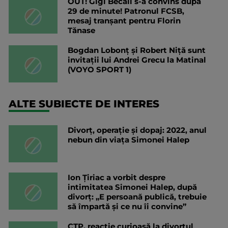
OUT! Gigi Becali s-a convins după
29 de minute! Patronul FCSB,
mesaj tranșant pentru Florin
Tănase
Bogdan Lobonț și Robert Niță sunt
invitații lui Andrei Grecu la Matinal
(VOYO SPORT 1)
ALTE SUBIECTE DE INTERES
Divorț, operație și dopaj: 2022, anul
nebun din viața Simonei Halep
Ion Țiriac a vorbit despre
intimitatea Simonei Halep, după
divorț: „E persoană publică, trebuie
să împartă și ce nu îi convine”
CTP, reacție curioasă la divorțul