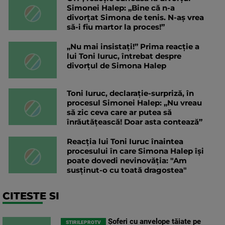
Simonei Halep: „Bine că n-a
divorțat Simona de tenis. N-aș vrea
să-i fiu martor la proces!”
„Nu mai insistați!” Prima reacție a
lui Toni Iuruc, întrebat despre
divorțul de Simona Halep
Toni Iuruc, declarație-surpriză, în
procesul Simonei Halep: „Nu vreau
să zic ceva care ar putea să
înrăutățească! Doar asta contează”
Reacția lui Toni Iuruc înaintea
procesului în care Simona Halep își
poate dovedi nevinovăția: "Am
susținut-o cu toată dragostea"
CITESTE SI
Șoferi cu anvelope tăiate pe
STIRILEPROTV