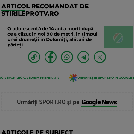
ARTICOL RECOMANDAT DE
STIRILEPROTV.RO
O adolescentă de 14 ani a murit după
ce a căzut în gol 90 de metri, în timpul
unei drumeții în Dolomiți, alături de
părinți
GĂ SPORT.RO CA SURSĂ PREFERATĂ
URMĂREȘTE SPORT.RO ÎN GOOGLE 
Google News
Urmăriți SPORT.RO și pe
ARTICOLE PE SUBIECT