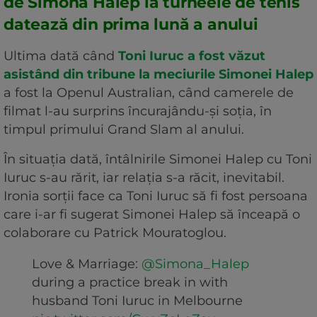
de Simona Halep la turneele de tenis
datează din prima lună a anului
Ultima dată când
Toni Iuruc a fost văzut
asistând din tribune la meciurile Simonei Halep
a fost la Openul Australian, când camerele de
filmat l-au surprins încurajându-și soția, în
timpul primului Grand Slam al anului.
În situația dată, întâlnirile Simonei Halep cu Toni
Iuruc s-au rărit, iar relația s-a răcit, inevitabil.
Ironia sorţii face ca Toni Iuruc să fi fost persoana
care i-ar fi sugerat Simonei Halep să înceapă o
colaborare cu Patrick Mouratoglou.
Love & Marriage:
@Simona_Halep
during a practice break in with
husband Toni Iuruc in Melbourne