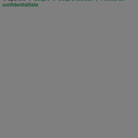
confidentialitate
Don’t miss out on our news and
updates! Enable push
notifications
SUBSCRIBE
NOT NOW
UNSUBSCRIBE