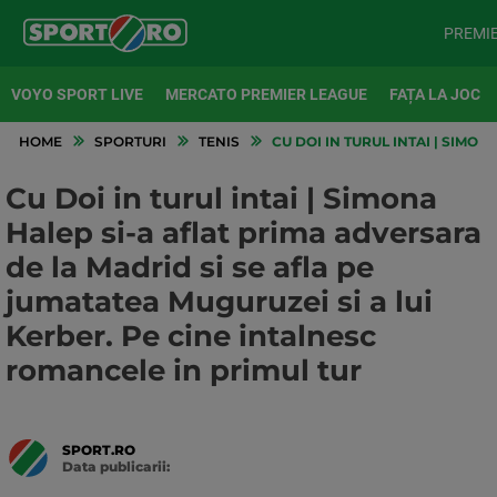
PREMI
VOYO SPORT LIVE
MERCATO PREMIER LEAGUE
FAȚA LA JOC
HOME
SPORTURI
TENIS
CU DOI IN TURUL INTAI | SIMO
Cu Doi in turul intai | Simona
Halep si-a aflat prima adversara
de la Madrid si se afla pe
jumatatea Muguruzei si a lui
Kerber. Pe cine intalnesc
romancele in primul tur
SPORT.RO
Data publicarii:
Data