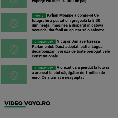
Experți: Nu sunt 10.000 de pași
Kylian Mbappé a comis-o! Ce
PROTV
fotografie a postat din greșeală la 5:30
dimineața. Imaginea a dispărut în câteva
secunde, dar fanii au apucat să o salveze
Nicușor Dan avertizează
STIRILEPROTV
Parlamentul: Dacă adoptați astfel Legea
decarbonizării voi uza de toate prerogativele
constituționale
A crezut că a pierdut la loto și
STIRILEPROTV
a aruncat biletul câștigător de 1 milion de
euro. Ce a urmat e neașteptat
VIDEO VOYO.RO