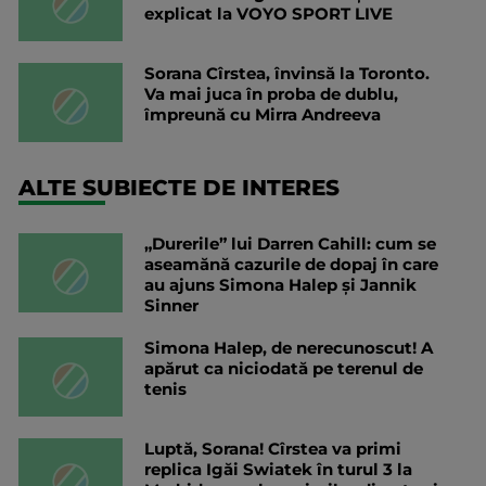
explicat la VOYO SPORT LIVE
Sorana Cîrstea, învinsă la Toronto.
Va mai juca în proba de dublu,
împreună cu Mirra Andreeva
ALTE SUBIECTE DE INTERES
„Durerile” lui Darren Cahill: cum se
aseamănă cazurile de dopaj în care
au ajuns Simona Halep și Jannik
Sinner
Simona Halep, de nerecunoscut! A
apărut ca niciodată pe terenul de
tenis
Luptă, Sorana! Cîrstea va primi
replica Igăi Swiatek în turul 3 la