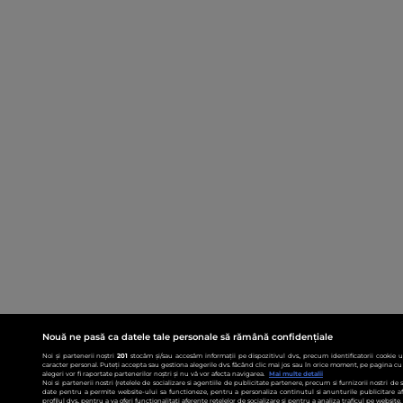
Nouă ne pasă ca datele tale personale să rămână confidențiale
Noi și partenerii noștri
201
stocăm și/sau accesăm informații pe dispozitivul dvs., precum identificatorii cookie 
caracter personal. Puteți accepta sau gestiona alegerile dvs. făcând clic mai jos sau în orice moment, pe pagina cu 
alegeri vor fi raportate partenerilor noștri și nu vă vor afecta navigarea.
Mai multe detalii
Noi si partenerii nostri (retelele de socializare si agentiile de publicitate partenere, precum si furnizorii nostri de
date pentru a permite website-ului sa functioneze, pentru a personaliza continutul si anunturile publicitare afis
profilul dvs., pentru a va oferi functionalitati aferente retelelor de socializare si pentru a analiza traficul pe websit