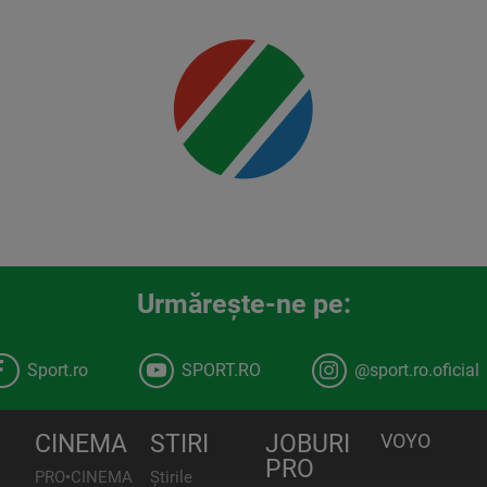
00:00
Urmăreşte-ne pe:
Sport.ro
SPORT.RO
@sport.ro.oficial
CINEMA
STIRI
JOBURI
VOYO
PRO
PRO•CINEMA
Știrile