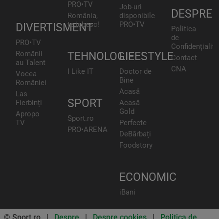
PRO•TV
Job-uri
DESPRE
România,
disponibile
te iubesc!
PRO•TV
DIVERTISMENT
Politica
de
PRO•TV
Confidențialita
Românii
TEHNOLOGIE
LIFESTYLE
Contact
au Talent
CNA
I Like IT
Doctor de
Vocea
Bine
României
Acasă
Las
SPORT
Fierbinți
Acasă
Gold
Apropo
Sport.ro
TV
Perfecte
PRO•ARENA
DeBărbați
Foodstory
ECONOMIC
iBani
© Sport.ro |
Despre
|
Despre cookies
|
Politica de