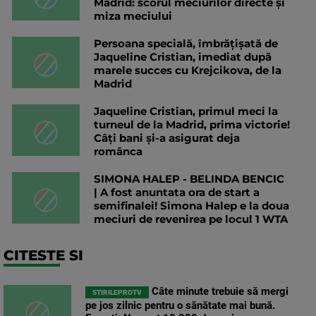
Madrid: scorul meciurilor directe și
miza meciului
Persoana specială, îmbrățișată de
Jaqueline Cristian, imediat după
marele succes cu Krejcikova, de la
Madrid
Jaqueline Cristian, primul meci la
turneul de la Madrid, prima victorie!
Câți bani și-a asigurat deja
românca
SIMONA HALEP - BELINDA BENCIC
| A fost anuntata ora de start a
semifinalei! Simona Halep e la doua
meciuri de revenirea pe locul 1 WTA
CITESTE SI
Câte minute trebuie să mergi
STIRILEPROTV
pe jos zilnic pentru o sănătate mai bună.