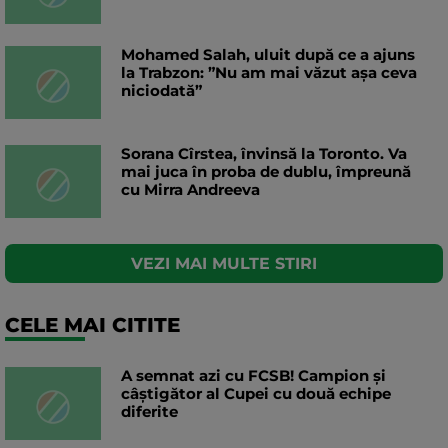
Mohamed Salah, uluit după ce a ajuns
la Trabzon: ”Nu am mai văzut așa ceva
niciodată”
Sorana Cîrstea, învinsă la Toronto. Va
mai juca în proba de dublu, împreună
cu Mirra Andreeva
VEZI MAI MULTE STIRI
CELE MAI CITITE
A semnat azi cu FCSB! Campion și
câștigător al Cupei cu două echipe
diferite