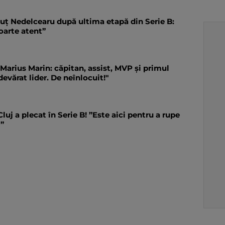
nuț Nedelcearu după ultima etapă din Serie B:
oarte atent”
Marius Marin: căpitan, assist, MVP și primul
devărat lider. De neînlocuit!"
luj a plecat în Serie B! ”Este aici pentru a rupe
r”