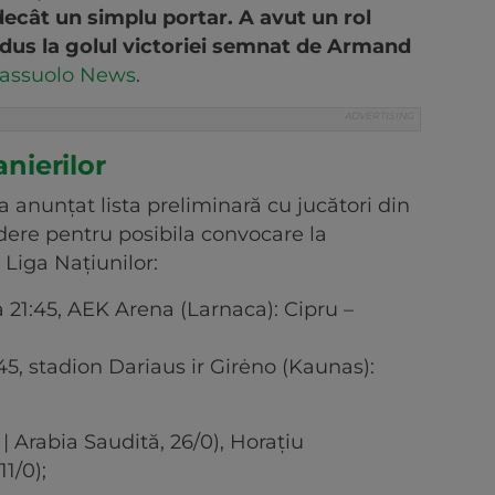
ecât un simplu portar. A avut un rol
 dus la golul victoriei semnat de Armand
assuolo News
.
anierilor
 anunțat lista preliminară cu jucători din
edere pentru posibila convocare la
Liga Națiunilor:
 21:45, AEK Arena (Larnaca): Cipru –
:45, stadion Dariaus ir Girėno (Kaunas):
 Arabia Saudită, 26/0), Horațiu
1/0);