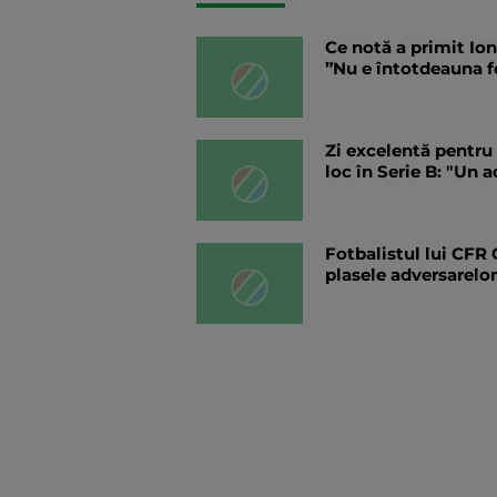
Ce notă a primit Io
”Nu e întotdeauna f
Zi excelentă pentru 
loc în Serie B: "Un a
Fotbalistul lui CFR C
plasele adversarelo