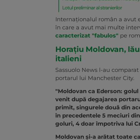
Lotul preliminar al stranierilor
Internaționalul român a avut e
în care a avut mai multe interv
caracterizat "fabulos"
pe rom
Horațiu Moldovan, lăud
italieni
Sassuolo News l-au comparat 
portarul lui Manchester City.
"Moldovan ca Ederson: golul 
venit după degajarea portarul
primit, singurele două din ac
în precedentele 5 meciuri di
goluri, 4 doar împotriva lui 
Moldovan și-a arătat toate ca