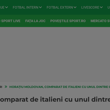
GUE
FOTBAL INTERN
FOTBAL EXTERN
LIVESCORE
U
 SPORT LIVE
FAȚA LA JOC
POVEȘTILE SPORT.RO
MERCATO S
RI
HORAȚIU MOLDOVAN, COMPARAT DE ITALIENI CU UNUL DINTRE C
mparat de italieni cu unul dintre