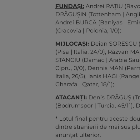
FUNDAȘI:
Andrei RAȚIU (Rayo 
DRĂGUȘIN (Tottenham | Anglia, 2
Andrei BURCĂ (Baniyas | Emirat
(Cracovia | Polonia, 1/0);
MIJLOCAȘI:
Deian SORESCU (Ga
(Pisa | Italia, 24/0), Răzvan MAR
STANCIU (Damac | Arabia Saud
Cipru, 0/0), Dennis MAN (Parma
Italia, 26/5), Ianis HAGI (Range
Gharafa | Qatar, 18/1);
ATACANȚI:
Denis DRĂGUȘ (Tra
(Bodrumspor | Turcia, 45/11), 
* Lotul final pentru aceste dou
dintre stranierii de mai sus plu
anunțat ulterior.