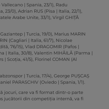
Vallecano | Spania, 23/1), Radu
3/0), Adrian RUS (Pisa | Italia, 22/1),
ele Arabe Unite, 33/1), Virgil GHIȚĂ
ziantep | Turcia, 19/0), Marius MARIN
IN (Cagliari | Italia, 61/7), Nicolae
ită, 76/15), Vlad DRAGOMIR (Pafos |
 | Italia, 30/8), Valentin MIHĂILĂ (Parma |
rs | Scoția, 41/5), Florinel COMAN (Al
bzonspor | Turcia, 17/4), George PUȘCAȘ
Daniel PARASCHIV (Oviedo | Spania, 1/1).
ă jocuri, care va fi format dintr-o parte
s jucătorii din competiția internă, va fi