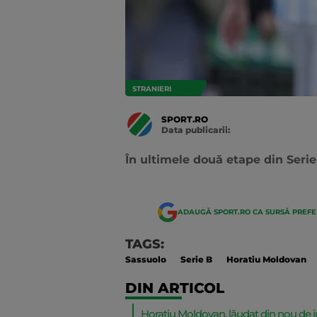
STRANIERI
SPORT.RO
Data publicarii:
Data
actualizarii:
În ultimele două etape din Serie
ADAUGĂ SPORT.RO CA SURSĂ PREF
TAGS:
Sassuolo
Serie B
Horatiu Moldovan
DIN ARTICOL
Horațiu Moldovan, lăudat din nou de jurn