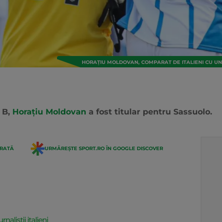
HORAȚIU MOLDOVAN, COMPARAT DE ITALIENI CU UNU
 B,
Horațiu Moldovan
a fost titular pentru Sassuolo.
ERATĂ
URMĂREȘTE SPORT.RO ÎN GOOGLE DISCOVER
aliștii italieni