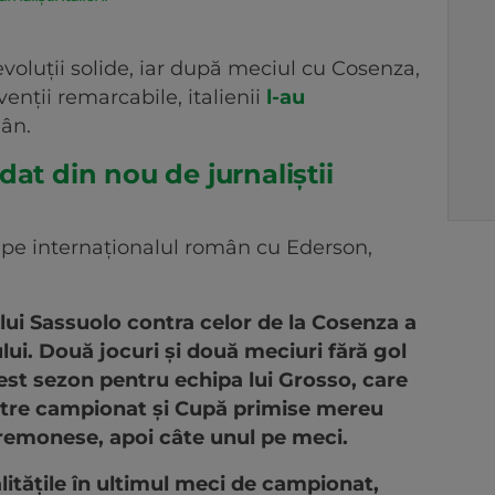
voluții solide, iar după meciul cu Cosenza,
enții remarcabile, italienii
l-au
ân.
at din nou de jurnaliștii
pe internaționalul român cu Ederson,
lui Sassuolo contra celor de la Cosenza a
ui. Două jocuri și două meciuri fără gol
est sezon pentru echipa lui Grosso, care
ntre campionat și Cupă primise mereu
Cremonese, apoi câte unul pe meci.
litățile în ultimul meci de campionat,