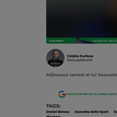
STRANIERI
GAZZETTA DELLO 
Cătălin Parfene
Data publicarii:
Data
actualizarii:
Mijlocașul central al lui Sassuol
ADAUGĂ SPORT.RO CA SURSĂ PREF
TAGS:
Daniel Boloca
Gazzetta dello Sport
S
diaspora