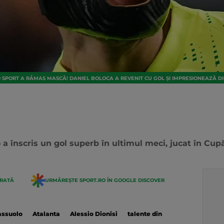
SPORT A RĂMAS MASCĂ! DANIEL BOLOCA A REVENIT CU GOL ȘI IMPRESIONEAZĂ DIN
o a înscris un gol superb în ultimul meci, jucat în Cupă
ERATĂ
URMĂREȘTE SPORT.RO ÎN GOOGLE DISCOVER
assuolo
Atalanta
Alessio Dionisi
talente din