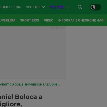
SPORTURI
LIVE
LTIMELE STIRI
UPERLIGA
SPORT EROI
VIDEO
INFOGRAFIE GHEORGHE HAGI
ZĂ DIN NOU ÎN ITALIA: ”IL MIGLIORE, FONDAMENTALE”
niel Boloca a
igliore,