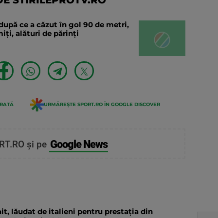
după ce a căzut în gol 90 de metri,
ți, alături de părinți
ERATĂ
URMĂREȘTE SPORT.RO ÎN GOOGLE DISCOVER
Google News
RT.RO și pe
, lăudat de italieni pentru prestația din