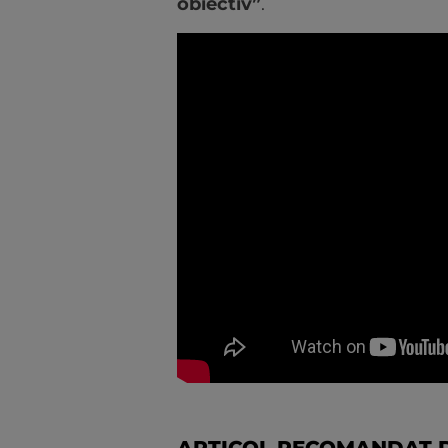
obiectiv”
.
ARTICOL RECOMANDAT D