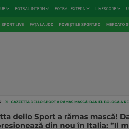
GUE
FOTBAL INTERN
FOTBAL EXTERN
LIVESCORE
U
 SPORT LIVE
FAȚA LA JOC
POVEȘTILE SPORT.RO
MERCATO S
RI
GAZZETTA DELLO SPORT A RĂMAS MASCĂ! DANIEL BOLOCA A REVENIT CU GOL ȘI IMPRESIONEA
ta dello Sport a rămas mască! Da
resionează din nou în Italia: ”Il m