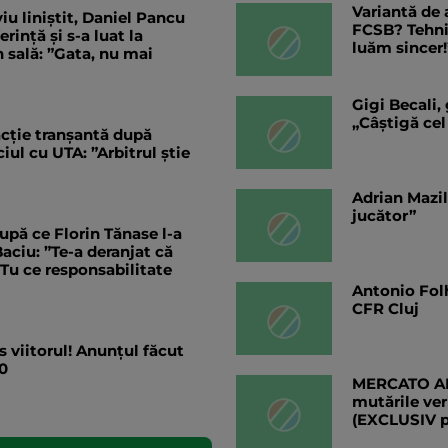
Variantă de 
iu liniștit, Daniel Pancu
FCSB? Tehnic
ință și s-a luat la
luăm sincer!
 sală: ”Gata, nu mai
Gigi Becali,
„Câștigă cel
eacție tranșantă după
ul cu UTA: ”Arbitrul știe
Adrian Mazil
jucător”
upă ce Florin Tănase l-a
aciu: ”Te-a deranjat că
”Tu ce responsabilitate
Antonio Folh
CFR Cluj
s viitorul! Anunțul făcut
0
MERCATO ANG
mutările ver
(EXCLUSIV 