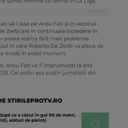
are șanse minime să revină în La Liga.
ri să-l lase pe Ansu Fati și în sezonul
 De Zerbi are în continuare încredere în
ar putea realiza fără mari probleme.
azul în care Roberto De Zerbi va pleca de
r la modă în acest moment.
, Ansu Fati va fi împrumutat la altă
5. Cel puțin așa susțin jurnaliștii din
E STIRILEPROTV.RO
după ce a căzut în gol 90 de metri,
ți, alături de părinți