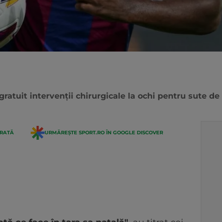
gratuit intervenții chirurgicale la ochi pentru sute d
ERATĂ
URMĂREȘTE SPORT.RO ÎN GOOGLE DISCOVER