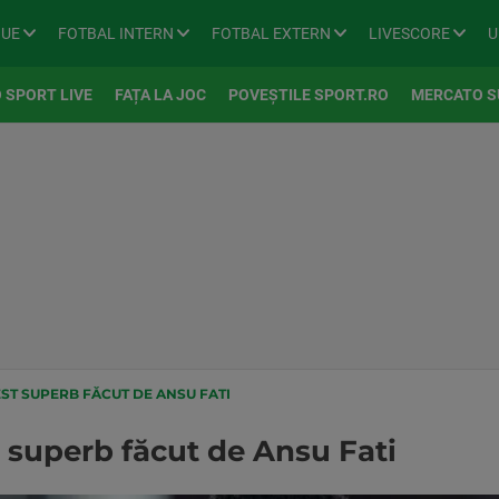
GUE
FOTBAL INTERN
FOTBAL EXTERN
LIVESCORE
U
 SPORT LIVE
FAȚA LA JOC
POVEȘTILE SPORT.RO
MERCATO S
EST SUPERB FĂCUT DE ANSU FATI
t superb făcut de Ansu Fati