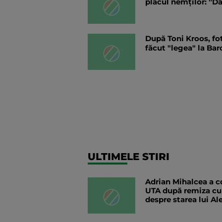
placul nemților: ”D
După Toni Kroos, fot
făcut "legea" la Bar
ULTIMELE STIRI
Adrian Mihalcea a co
UTA după remiza cu
despre starea lui Al