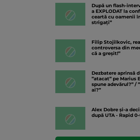
După un flash-interv
a EXPLODAT la confer
ceartă cu oamenii în
strigați”
Filip Stojilkovic, r
controversa din meci
că a greșit!”
Dezbatere aprinsă d
”atacat” pe Marius B
spune adevărul?” / 
ai?”
Alex Dobre și-a deci
după UTA - Rapid 0-