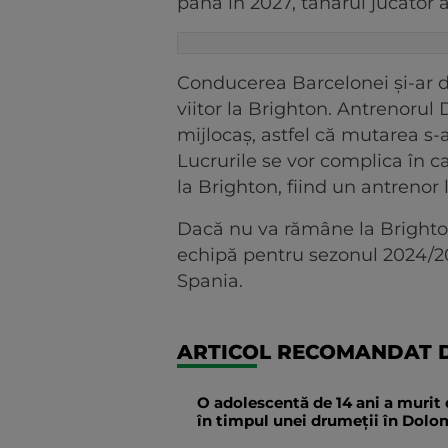
până în 2027, tânărul jucător 
Conducerea Barcelonei și-ar do
viitor la Brighton. Antrenorul
mijlocaș, astfel că mutarea s-
Lucrurile se vor complica în c
la Brighton, fiind un antreno
Dacă nu va rămâne la Brighton
echipă pentru sezonul 2024/202
Spania.
ARTICOL RECOMANDAT D
O adolescentă de 14 ani a murit 
în timpul unei drumeții în Dolomi