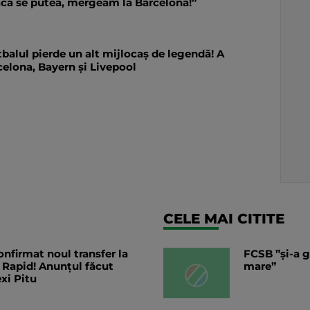
acă se putea, mergeam la Barcelona!”
balul pierde un alt mijlocaș de legendă! A
celona, Bayern și Livepool
CELE MAI CITITE
nfirmat noul transfer la
FCSB ”și-a g
 Rapid! Anunțul făcut
mare”
exi Pitu