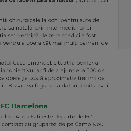
ată ce face în țara sa natală"
, au titrat cei
nții chirurgicale la ochi pentru sute de
ra sa natală, prin intermediul unei
ția sa: o echipă de zece medici a fost
au pentru a opera cât mai mulți oameni de
natul Casa Emanuel, situat la periferia
 iar obiectivul ar fi de a ajunge la 500 de
l de operație costă aproximativ trei mii de
n Bissau va fi gratuită datorită inițiativei
 FC Barcelona
rul lui Ansu Fati este departe de FC
e contract cu gruparea de pe Camp Nou