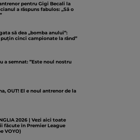
antrenor pentru Gigi Becali la
ianul a răspuns fabulos: „Să o
”
 gata să dea „bomba anului”:
 puțin cinci campionate la rând”
u a semnat: ”Este noul nostru
a, OUT! El e noul antrenor de la
LIA 2026 | Vezi aici toate
ii făcute în Premier League
pe VOYO)