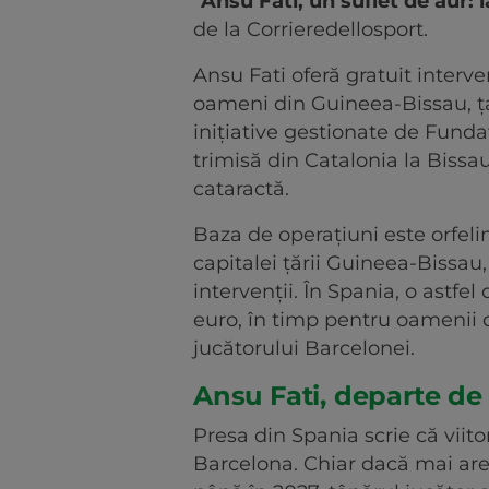
"Ansu Fati, un suflet de aur: i
de la Corrieredellosport.
Ansu Fati oferă gratuit interve
oameni din Guineea-Bissau, ța
inițiative gestionate de Funda
trimisă din Catalonia la Biss
cataractă.
Baza de operațiuni este orfeli
capitalei țării Guineea-Bissau,
intervenții. În Spania, o astfe
euro, în timp pentru oamenii di
jucătorului Barcelonei.
Ansu Fati, departe de
Presa din Spania scrie că viito
Barcelona. Chiar dacă mai ar