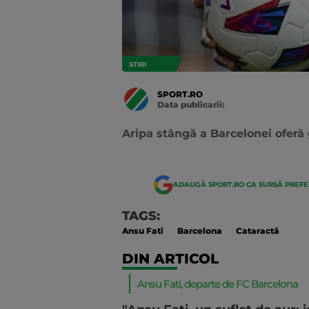
STIRI
SPORT.RO
Data publicarii:
Data
actualizarii:
Aripa stângă a Barcelonei oferă 
ADAUGĂ SPORT.RO CA SURSĂ PREF
TAGS:
Ansu Fati
Barcelona
Cataractă
DIN ARTICOL
Ansu Fati, departe de FC Barcelona