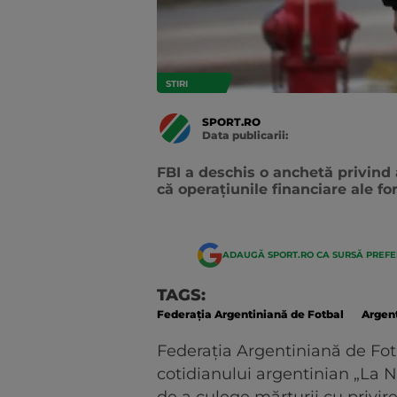
STIRI
SPORT.RO
Data publicarii:
Data
actualizarii:
FBI a deschis o anchetă privind a
că operaţiunile financiare ale for
ADAUGĂ SPORT.RO CA SURSĂ PREF
TAGS:
Federaţia Argentiniană de Fotbal
Argen
Federaţia Argentiniană de Fotba
cotidianului argentinian „La Na