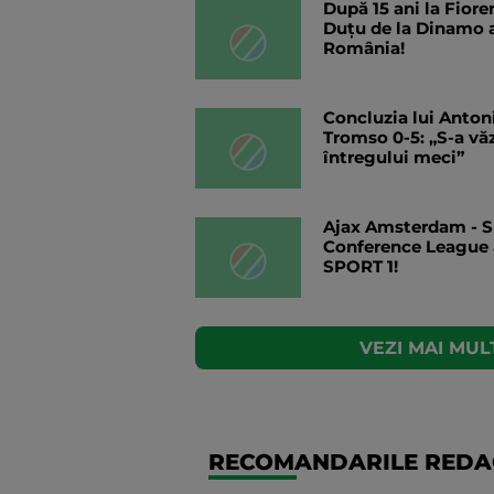
După 15 ani la Fiore
Duțu de la Dinamo a
România!
Concluzia lui Anton
Tromso 0-5: „S-a vă
întregului meci”
Ajax Amsterdam - Sh
Conference League 
SPORT 1!
VEZI MAI MULT
RECOMANDARILE REDAC