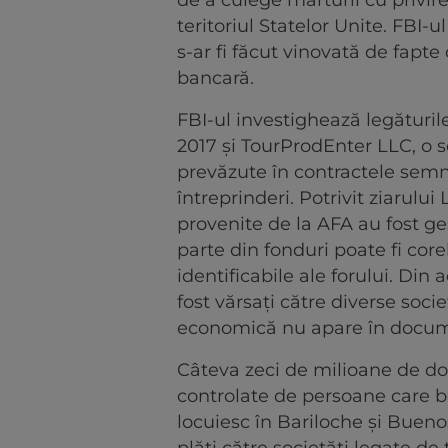
de a culege mărturii cu privire 
teritoriul Statelor Unite. FBI-
s-ar fi făcut vinovată de fapt
bancară.
FBI-ul investighează legăturil
2017 şi TourProdEnter LLC, o 
prevăzute în contractele semna
întreprinderi. Potrivit ziarulu
provenite de la AFA au fost ge
parte din fonduri poate fi core
identificabile ale forului. Di
fost vărsaţi către diverse societ
economică nu apare în docume
Câteva zeci de milioane de dola
controlate de persoane care be
locuiesc în Bariloche şi Buenos 