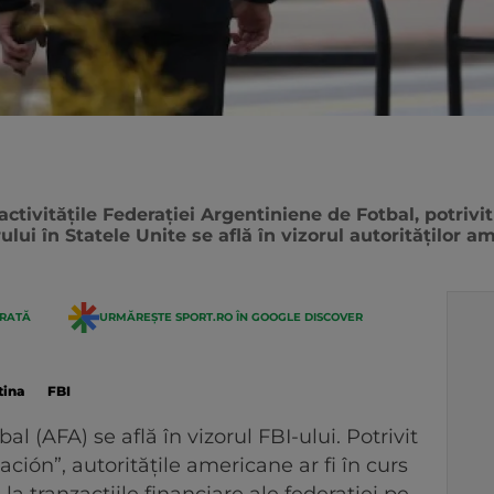
ctivităţile Federaţiei Argentiniene de Fotbal, potrivi
ului în Statele Unite se află în vizorul autorităţilor a
ERATĂ
URMĂREȘTE SPORT.RO ÎN GOOGLE DISCOVER
tina
FBI
l (AFA) se află în vizorul FBI-ului. Potrivit
ción”, autorităţile americane ar fi în curs