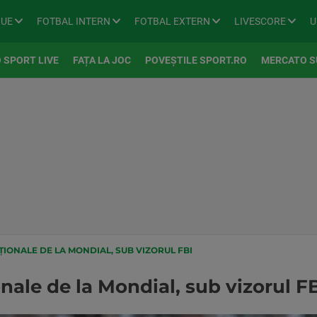
GUE
FOTBAL INTERN
FOTBAL EXTERN
LIVESCORE
U
 SPORT LIVE
FAȚA LA JOC
POVEȘTILE SPORT.RO
MERCATO S
IONALE DE LA MONDIAL, SUB VIZORUL FBI
nale de la Mondial, sub vizorul F