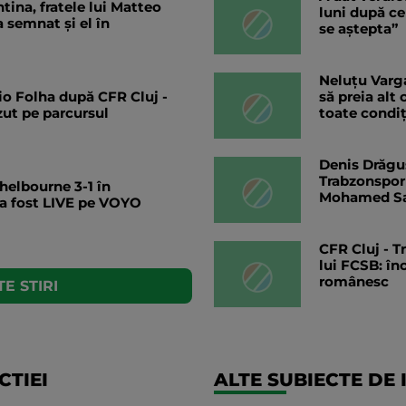
ntina, fratele lui Matteo
luni după ce
 semnat și el în
se aștepta”
Neluțu Varga
io Folha după CFR Cluj -
să preia alt
zut pe parcursul
toate condiț
Denis Drăguș
Trabzonspor 
elbourne 3-1 în
Mohamed S
a fost LIVE pe VOYO
CFR Cluj - T
lui FCSB: în
românesc
E STIRI
TIEI
ALTE SUBIECTE DE 