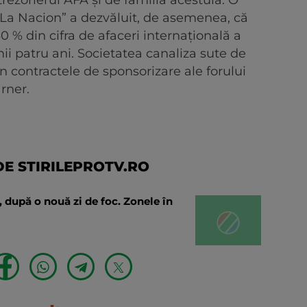
 trezorierul AFA şi de familia acestuia. O
 „La Nacion” a dezvăluit, de asemenea, că
 % din cifra de afaceri internaţională a
mii patru ani. Societatea canaliza sute de
in contractele de sponsorizare ale forului
arner.
E STIRILEPROTV.RO
nă, după o nouă zi de foc. Zonele în