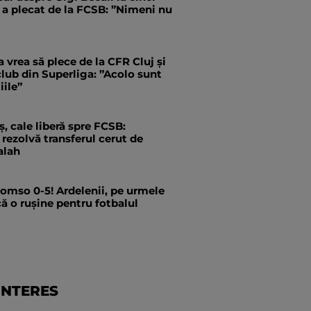
 a plecat de la FCSB: ”Nimeni nu
 vrea să plece de la CFR Cluj și
 club din Superliga: ”Acolo sunt
iile”
, cale liberă spre FCSB:
rezolvă transferul cerut de
alah
romso 0-5! Ardelenii, pe urmele
că o rușine pentru fotbalul
INTERES