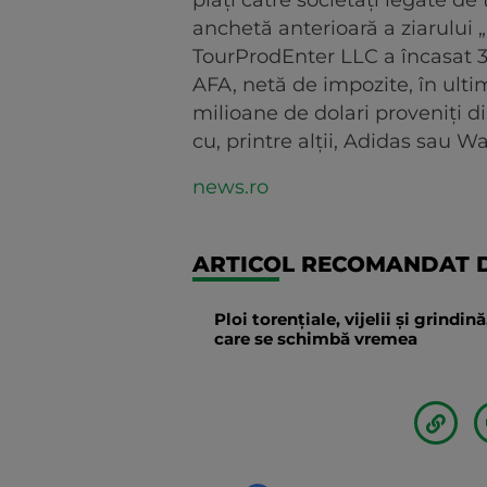
plăţi către societăţi legate de
anchetă anterioară a ziarului
TourProdEnter LLC a încasat 30
AFA, netă de impozite, în ulti
milioane de dolari proveniţi d
cu, printre alţii, Adidas sau W
news.ro
ARTICOL RECOMANDAT D
Ploi torențiale, vijelii și grindi
care se schimbă vremea