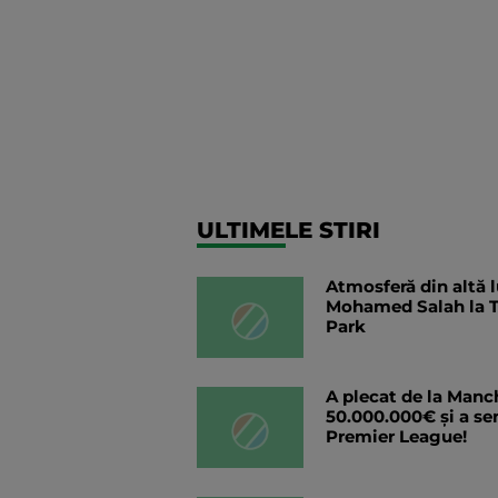
ULTIMELE STIRI
Atmosferă din altă 
Mohamed Salah la T
Park
A plecat de la Manc
50.000.000€ și a se
Premier League!