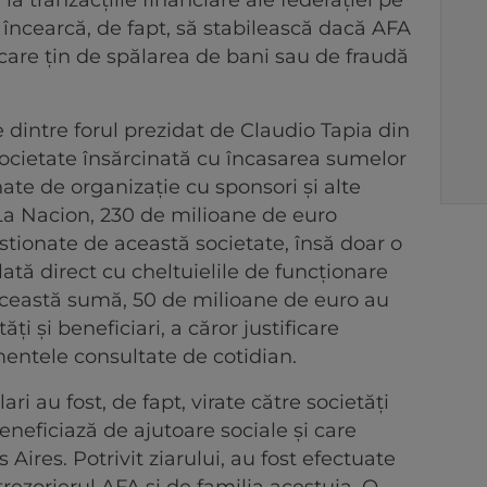
la tranzacţiile financiare ale federaţiei pe
ul încearcă, de fapt, să stabilească dacă AFA
e care ţin de spălarea de bani sau de fraudă
e dintre forul prezidat de Claudio Tapia din
societate însărcinată cu încasarea sumelor
te de organizaţie cu sponsori şi alte
i La Nacion, 230 de milioane de euro
stionate de această societate, însă doar o
lată direct cu cheltuielile de funcţionare
n această sumă, 50 de milioane de euro au
ăţi şi beneficiari, a căror justificare
ntele consultate de cotidian.
ri au fost, de fapt, virate către societăţi
neficiază de ajutoare sociale şi care
Aires. Potrivit ziarului, au fost efectuate