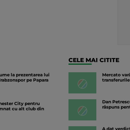
CELE MAI CITITE
lume la prezentarea lui
Mercato vară
rabzonspor pe Papara
transferurile
Dan Petrescu
hester City pentru
răspuns pent
mnat cu alt club din
A dat verdic