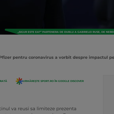
„SIGUR ESTE EA?” PARTENERA DE DUBLU A GABRIELEI RUSE, DE NEREC
i Pfizer pentru coronavirus a vorbit despre impactul 
ERATĂ
URMĂREȘTE SPORT.RO ÎN GOOGLE DISCOVER
inul va reusi sa limiteze prezenta