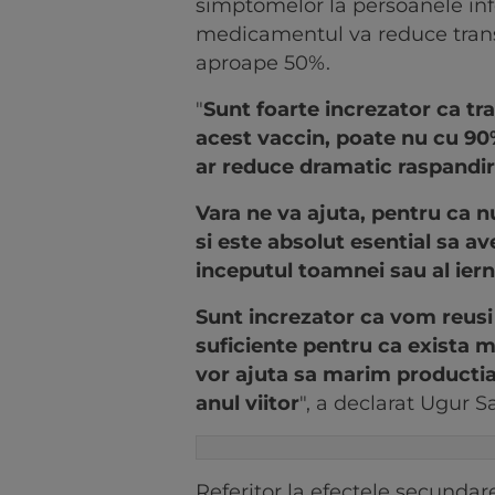
simptomelor la persoanele in
medicamentul va reduce trans
aproape 50%.
"
Sunt foarte increzator ca tr
acest vaccin, poate nu cu 90
ar reduce dramatic raspandi
Vara ne va ajuta, pentru ca n
si este absolut esential sa a
inceputul toamnei sau al ierni
Sunt increzator ca vom reusi 
suficiente pentru ca exista 
vor ajuta sa marim productia
anul viitor
", a declarat Ugur S
Referitor la efectele secundare