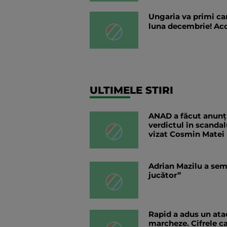
Ungaria va primi ca
luna decembrie! Aco
ULTIMELE STIRI
ANAD a făcut anunțu
verdictul în scandal
vizat Cosmin Matei
Adrian Mazilu a sem
jucător”
Rapid a adus un atac
marcheze. Cifrele c