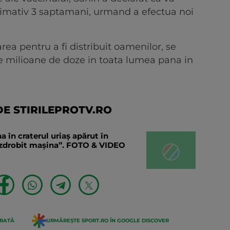
oximativ 3 saptamani, urmand a efectua noi
ea pentru a fi distribuit oamenilor, se
de milioane de doze in toata lumea pana in
E STIRILEPROTV.RO
în craterul uriaș apărut în
a zdrobit mașina”. FOTO & VIDEO
ERATĂ
URMĂREȘTE SPORT.RO ÎN GOOGLE DISCOVER