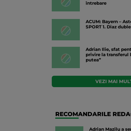
întrebare
ACUM: Bayern – Asto
SPORT 1. Diaz duble
Adrian Ilie, sfat pe
privire la transferul
putea”
VEZI MAI MULT
RECOMANDARILE REDAC
Adrian Mazilu a se