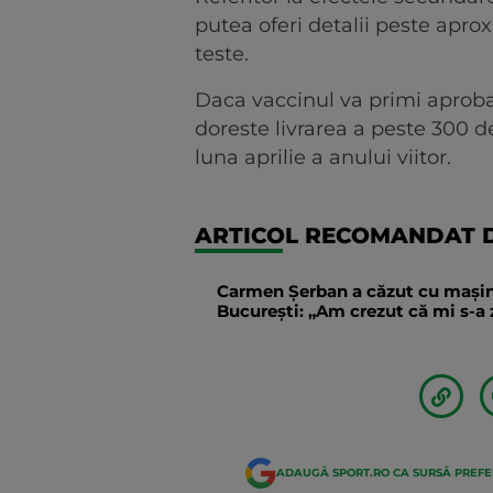
putea oferi detalii peste apr
teste.
Daca vaccinul va primi aprobar
doreste livrarea a peste 300 
luna aprilie a anului viitor.
ARTICOL RECOMANDAT D
Carmen Șerban a căzut cu mașina 
București: „Am crezut că mi s-
ADAUGĂ SPORT.RO CA SURSĂ PREF