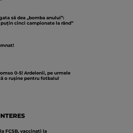
”
 gata să dea „bomba anului”:
 puțin cinci campionate la rând”
emnat!
romso 0-5! Ardelenii, pe urmele
că o rușine pentru fotbalul
INTERES
 la FCSB, vaccinați la