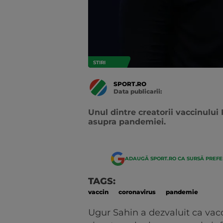
STIRI
SPORT.RO
Data publicarii:
Data
actualizarii:
Unul dintre creatorii vaccinulu
asupra pandemiei.
ADAUGĂ SPORT.RO CA SURSĂ PREF
TAGS:
vaccin
coronavirus
pandemie
Ugur Sahin a dezvaluit ca vacc