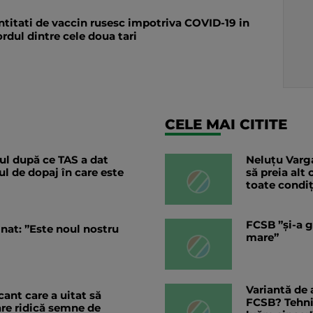
ntitati de vaccin rusesc impotriva COVID-19 in
rdul dintre cele doua tari
CELE MAI CITITE
l după ce TAS a dat
Neluțu Varga
ul de dopaj în care este
să preia alt
toate condiț
FCSB ”și-a g
nat: ”Este noul nostru
mare”
Variantă de 
ant care a uitat să
FCSB? Tehnic
are ridică semne de