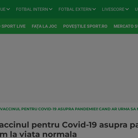
GUE
FOTBAL INTERN
FOTBAL EXTERN
LIVESCORE
U
 SPORT LIVE
FAȚA LA JOC
POVEȘTILE SPORT.RO
MERCATO S
 VACCINUL PENTRU COVID-19 ASUPRA PANDEMIEI! CAND AR URMA SA
accinul pentru Covid-19 asupra p
m la viata normala