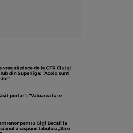
 vrea să plece de la CFR Cluj și
 club din Superliga: ”Acolo sunt
iile”
ăsit portar”: ”Valoarea lui e
antrenor pentru Gigi Becali la
ianul a răspuns fabulos: „Să o