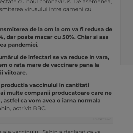
fectate cu noul coronavirus. De asemenea,
miterea virusului intre oameni cu
ansmiterea de la om la om va fi redusa de
%, dar poate macar cu 50%. Chiar si asa
rea pandemiei.
umărul de infectari se va reduce in vara,
vem o rata mare de vaccinare pana la
i viitoare.
productia vaccinului in cantitati
mai multe companii producatoare care ne
, astfel ca vom avea o iarna normala
ahin, potrivit BBC.
 ale vaccinului, Sahin a declarat ca va