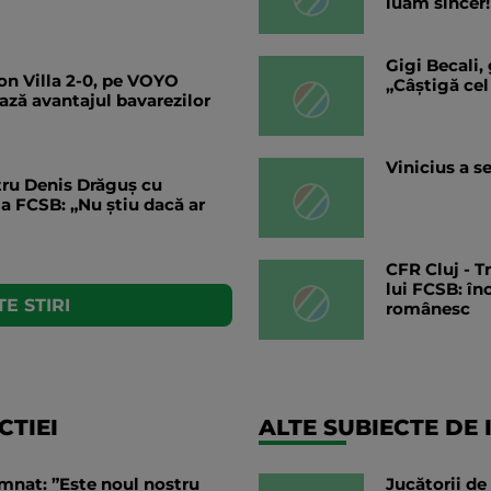
luăm sincer!
Gigi Becali,
n Villa 2-0, pe VOYO
„Câștigă cel
ază avantajul bavarezilor
Vinicius a s
ntru Denis Drăguș cu
 la FCSB: „Nu știu dacă ar
CFR Cluj - T
lui FCSB: în
E STIRI
românesc
TIEI
ALTE SUBIECTE DE 
mnat: ”Este noul nostru
Jucătorii de