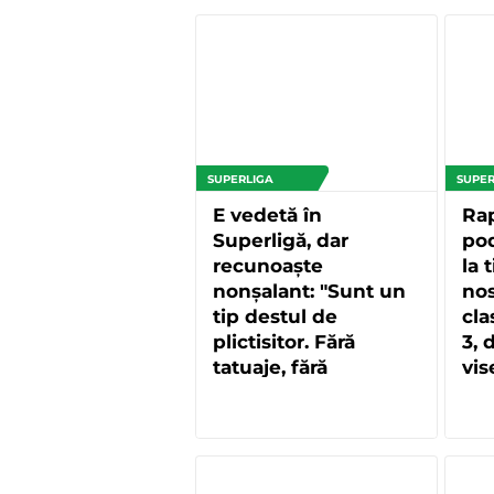
SUPERLIGA
SUPER
E vedetă în
Rap
Superligă, dar
pod
recunoaște
la 
nonșalant: "Sunt un
nos
tip destul de
cla
plictisitor. Fără
3, 
tatuaje, fără
vis
adrenalină!"
ca