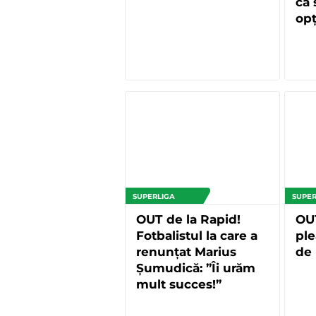
că
opț
SUPERLIGA
SUPER
OUT de la Rapid!
OUT
Fotbalistul la care a
ple
renunțat Marius
de 
Șumudică: ”Îi urăm
mult succes!”