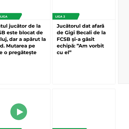
LIGA
LIGA 2
tul jucător de la
Jucătorul dat afară
B este blocat de
de Gigi Becali de la
luj, dar a apărut la
FCSB și-a găsit
d. Mutarea pe
echipă: ”Am vorbit
e o pregătește
cu el”