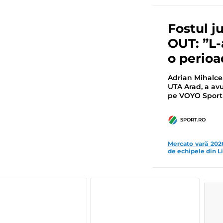
Fostul j
OUT: ”L-
o perioa
Adrian Mihalcea
UTA Arad, a avu
pe VOYO Sport 
SPORT.RO
Mercato vară 2026 
de echipele din Li