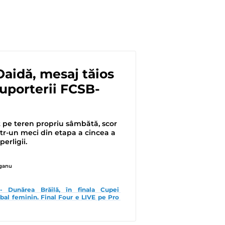
aidă, mesaj tăios
uporterii FCSB-
 pe teren propriu sâmbătă, scor
ntr-un meci din etapa a cincea a
perligii.
eganu
 Dunărea Brăilă, în finala Cupei 
al feminin. Final Four e LIVE pe Pro 