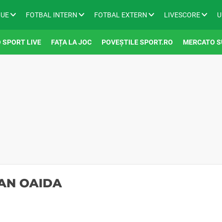
GUE
FOTBAL INTERN
FOTBAL EXTERN
LIVESCORE
U
 SPORT LIVE
FAȚA LA JOC
POVEȘTILE SPORT.RO
MERCATO S
VAN OAIDA