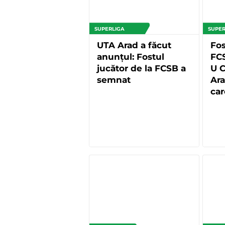
SUPERLIGA
SUPER
UTA Arad a făcut
Fos
anunțul: Fostul
FCS
jucător de la FCSB a
U C
semnat
Ara
car