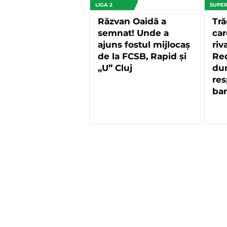
LIGA 2
SUPER
Răzvan Oaidă a
Tră
semnat! Unde a
car
ajuns fostul mijlocaș
riv
de la FCSB, Rapid și
Red
„U” Cluj
dur
res
ban