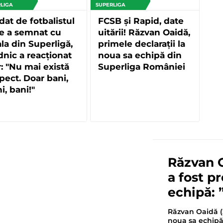
LIGA
SUPERLIGA
dat de fotbalistul
FCSB și Rapid, date
e a semnat cu
uitării! Răzvan Oaidă,
ala din Superligă,
primele declarații la
nic a reacționat
noua sa echipă din
: "Nu mai există
Superliga României
pect. Doar bani,
i, bani!"
Răzvan O
a fost p
echipă: 
Răzvan Oaidă (2
noua sa echipă 