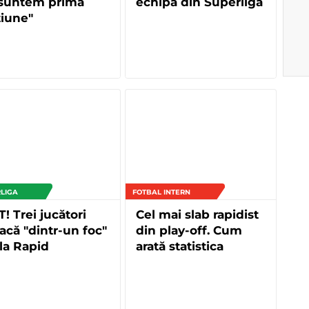
 suntem prima
echipă din Superligă
iune"
LIGA
FOTBAL INTERN
! Trei jucători
Cel mai slab rapidist
acă "dintr-un foc"
din play-off. Cum
la Rapid
arată statistica