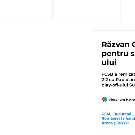
Răzvan O
pentru s
ului
FCSB a remizat
2-2 cu Rapid, î
play-off-ului Su
Alexandru Hați
CSM București -
României la handb
Arena și VOYO