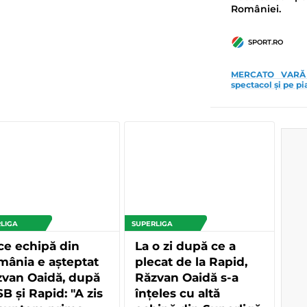
României.
SPORT.RO
MERCATO VARĂ 2
spectacol și pe pi
LIGA
SUPERLIGA
ce echipă din
La o zi după ce a
ânia e așteptat
plecat de la Rapid,
zvan Oaidă, după
Răzvan Oaidă s-a
B și Rapid: "A zis
înțeles cu altă