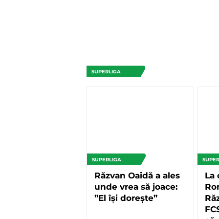
SUPERLIGA
SUPERLIGA
SUPER
Răzvan Oaidă a ales
La 
unde vrea să joace:
Rom
”El își dorește”
Ră
FCS