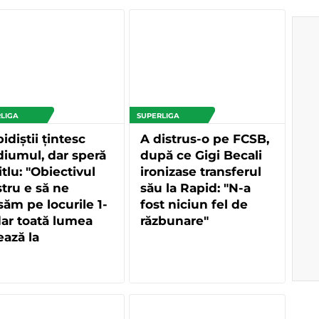
LIGA
SUPERLIGA
idiștii țintesc
A distrus-o pe FCSB,
iumul, dar speră
după ce Gigi Becali
titlu: "Obiectivul
ironizase transferul
tru e să ne
său la Rapid: "N-a
săm pe locurile 1-
fost niciun fel de
dar toată lumea
răzbunare"
ează la
mpionat"