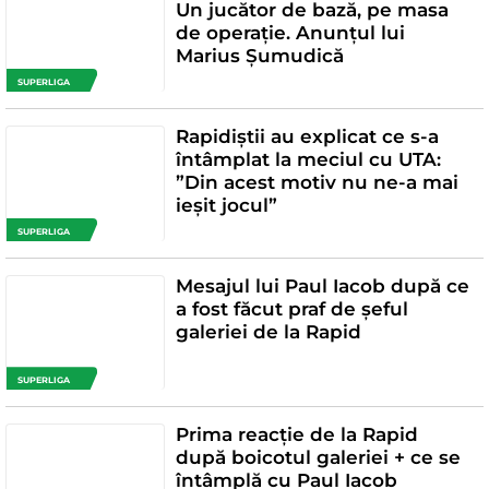
Un jucător de bază, pe masa
de operație. Anunțul lui
Marius Șumudică
SUPERLIGA
Rapidiștii au explicat ce s-a
întâmplat la meciul cu UTA:
”Din acest motiv nu ne-a mai
ieșit jocul”
SUPERLIGA
Mesajul lui Paul Iacob după ce
a fost făcut praf de șeful
galeriei de la Rapid
SUPERLIGA
Prima reacție de la Rapid
după boicotul galeriei + ce se
întâmplă cu Paul Iacob