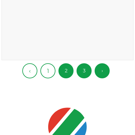
1
‹
2
3
›