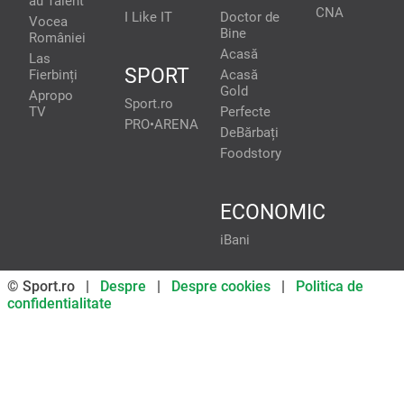
au Talent
CNA
I Like IT
Doctor de
Vocea
Bine
României
Acasă
Las
SPORT
Fierbinți
Acasă
Gold
Apropo
Sport.ro
TV
Perfecte
PRO•ARENA
DeBărbați
Foodstory
ECONOMIC
iBani
© Sport.ro |
Despre
|
Despre cookies
|
Politica de
confidentialitate
Don’t miss out on our news and
updates! Enable push
notifications