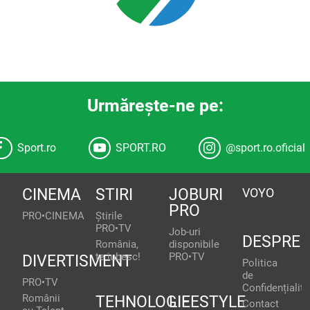
Urmăreşte-ne pe:
Sport.ro
SPORT.RO
@sport.ro.oficial
CINEMA
STIRI
JOBURI
VOYO
PRO
PRO•CINEMA
Știrile
PRO•TV
Job-uri
DESPRE
România,
disponibile
te iubesc!
PRO•TV
DIVERTISMENT
Politica
de
PRO•TV
Confidențialita
Românii
TEHNOLOGIE
LIFESTYLE
Contact