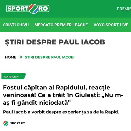
PREMI
CRISTI CHIVU
MERCATO PREMIER LEAGUE
VOYO SPORT LIVE
ȘTIRI DESPRE PAUL IACOB
HOME
STIRI DESPRE PAUL IACOB
SUPERLIGA
Fostul căpitan al Rapidului, reacție
veninoasă! Ce a trăit în Giulești: „Nu m-
aş fi gândit niciodată”
Paul Iacob a vorbit despre experiența sa de la Rapid.
SPORT.RO