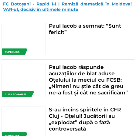
FC Botoșani - Rapid 1-1 | Remiză dramatică în Moldova! 
VAR-ul, decisiv în ultimele minute
Paul Iacob a semnat: ”Sunt
fericit”
SUPERLIGA
Paul Iacob răspunde
acuzațiilor de blat aduse
Oțelului la meciul cu FCSB:
„Nimeni nu știe cât de greu
ne-a fost și cât ne sacrificăm”
CUPA ROMANIEI
S-au încins spiritele în CFR
Cluj - Oțelul! Jucătorii au
„explodat” după o fază
controversată