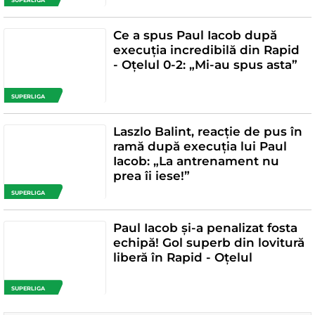
SUPERLIGA
Ce a spus Paul Iacob după
execuția incredibilă din Rapid
- Oțelul 0-2: „Mi-au spus asta”
SUPERLIGA
Laszlo Balint, reacție de pus în
ramă după execuția lui Paul
Iacob: „La antrenament nu
prea îi iese!”
SUPERLIGA
Paul Iacob și-a penalizat fosta
echipă! Gol superb din lovitură
liberă în Rapid - Oțelul
SUPERLIGA