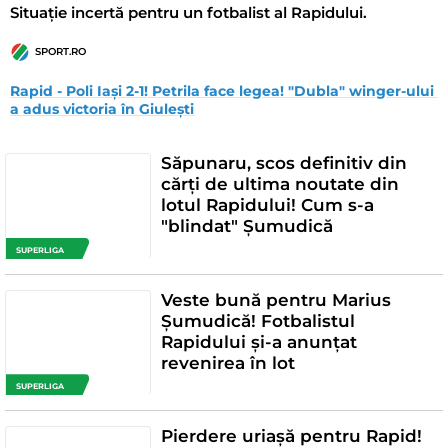
Situație incertă pentru un fotbalist al Rapidului.
SPORT.RO
Rapid - Poli Iași 2-1! Petrila face legea! "Dubla" winger-ului 
a adus victoria în Giulești
Săpunaru, scos definitiv din
cărți de ultima noutate din
lotul Rapidului! Cum s-a
"blindat" Șumudică
SUPERLIGA
Veste bună pentru Marius
Șumudică! Fotbalistul
Rapidului și-a anunțat
revenirea în lot
SUPERLIGA
Pierdere uriașă pentru Rapid!