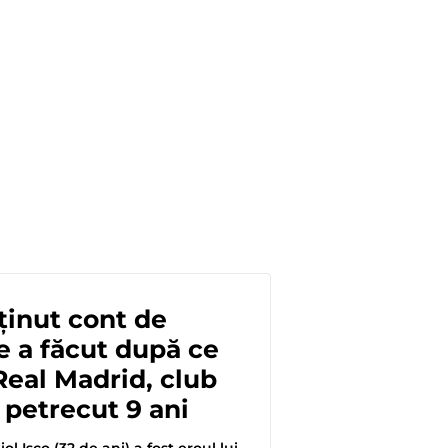
 ținut cont de
e a făcut după ce
Real Madrid, club
a petrecut 9 ani
ol Isco (32 de ani) a fost eroul lui