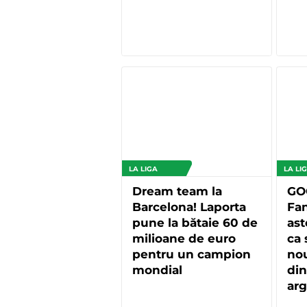
LA LIGA
LA LI
Dream team la
GO
Barcelona! Laporta
Fan
pune la bătaie 60 de
ast
milioane de euro
ca 
pentru un campion
nou
mondial
din
arg
sez