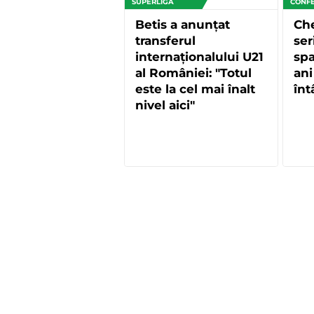
SUPERLIGA
CONF
Betis a anunțat
Che
transferul
ser
internaționalului U21
spa
al României: "Totul
ani
este la cel mai înalt
înt
nivel aici"