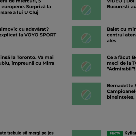
erii de miercuri, 5
VIDEO | Doi 
 europene. Surpriză la
Bucuresti au
sare a lui U Cluj
himovic cu adevărat?
Balet cu min
explicat la VOYO SPORT
centrul atent
ales
vinsă la Toronto. Va mai
Ce a făcut B
ublu, împreună cu Mirra
meci de la 
”Admirabil”!
Bernadette S
Campioanelor
bineînțeles,
te trebuie să mergi pe jos
Kylia
PROTV