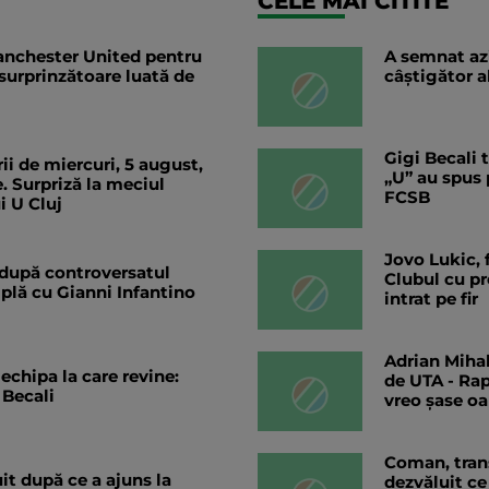
CELE MAI CITITE
anchester United pentru
A semnat az
surprinzătoare luată de
câștigător a
Gigi Becali 
rii de miercuri, 5 august,
„U” au spus 
. Surpriză la meciul
FCSB
i U Cluj
Jovo Lukic, f
' după controversatul
Clubul cu pr
mplă cu Gianni Infantino
intrat pe fir
Adrian Mihal
echipa la care revine:
de UTA - Rap
 Becali
vreo șase o
Coman, trans
t după ce a ajuns la
dezvăluit ce 