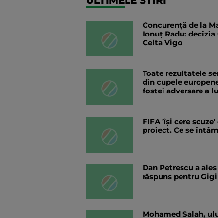
ULTIMELE STIRI
Concurență de la M
Ionuț Radu: decizia 
Celta Vigo
Toate rezultatele se
din cupele europene
fostei adversare a lu
FIFA 'își cere scuze
proiect. Ce se întâ
Dan Petrescu a ales 
răspuns pentru Gigi
Mohamed Salah, ului