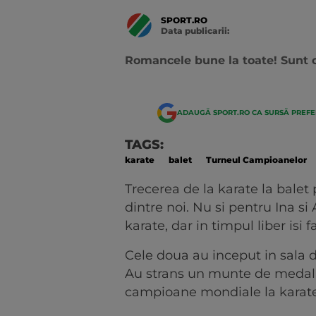
SPORT.RO
Data publicarii:
Data
actualizarii:
Romancele bune la toate! Sunt ca
ADAUGĂ SPORT.RO CA SURSĂ PREF
TAGS:
karate
balet
Turneul Campioanelor
Trecerea de la karate la bale
dintre noi. Nu si pentru Ina s
karate, dar in timpul liber isi 
Cele doua au inceput in sala d
Au strans un munte de medalii
campioane mondiale la karate