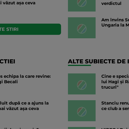
i văzut așa ceva
verdictul
Am învins Su
Ungaria la M
E STIRI
TIEI
ALTE SUBIECTE DE 
s echipa la care revine:
Cine e speci
i Becali
lui Hagi și 
trucuri"
uit după ce a ajuns la
Stanciu ren
ai văzut așa ceva
ce club a s