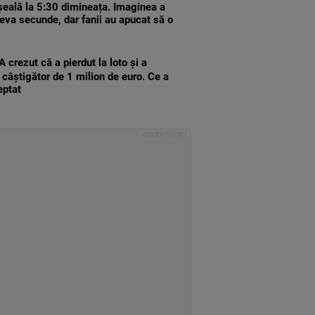
șeală la 5:30 dimineața. Imaginea a
teva secunde, dar fanii au apucat să o
A crezut că a pierdut la loto și a
l câștigător de 1 milion de euro. Ce a
eptat