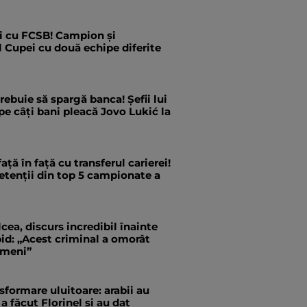
i cu FCSB! Campion și
l Cupei cu două echipe diferite
trebuie să spargă banca! Șefii lui
pe câți bani pleacă Jovo Lukić la
ață în față cu transferul carierei!
etenții din top 5 campionate a
cea, discurs incredibil înainte
id: „Acest criminal a omorât
ameni”
formare uluitoare: arabii au
a făcut Florinel și au dat