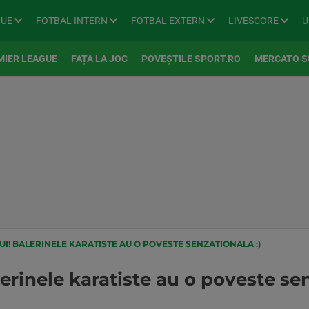
GUE
FOTBAL INTERN
FOTBAL EXTERN
LIVESCORE
U
MIER LEAGUE
FAȚA LA JOC
POVEȘTILE SPORT.RO
MERCATO S
UI! BALERINELE KARATISTE AU O POVESTE SENZATIONALA :)
lerinele karatiste au o poveste sen