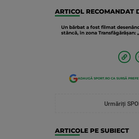
ARTICOL RECOMANDAT D
Un bărbat a fost filmat desenând
stâncă, în zona Transfăgărăşan: „
ADAUGĂ SPORT.RO CA SURSĂ PREF
Urmăriți SPO
ARTICOLE PE SUBIECT