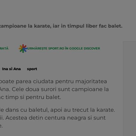
mpioane la karate, iar in timpul liber fac balet.
ERATĂ
URMĂREȘTE SPORT.RO ÎN GOOGLE DISCOVER
Ina si Ana
sport
t poate parea ciudata pentru majoritatea
i Ana. Cele doua surori sunt campioane la
fac timp si pentru balet.
e dans cu baletul, apoi au trecut la karate.
. Acestea detin centura neagra si sunt
.