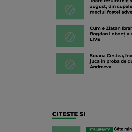
Toate rezultatele s
august, din cupele
meciul fostei adver
Cum e Zlatan Ibra
Bogdan Lobonț a 
LIVE
Sorana Cîrstea, în
juca în proba de d
Andreeva
CITESTE SI
Câte minu
STIRILEPROTV