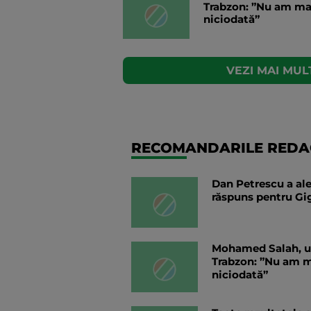
Trabzon: ”Nu am ma
niciodată”
VEZI MAI MULT
RECOMANDARILE REDAC
Dan Petrescu a ale
răspuns pentru Gig
Mohamed Salah, ul
Trabzon: ”Nu am m
niciodată”