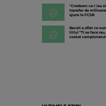
"Credeam ca-l iau si
transfer de milioane
ajuns la FCSB
Becali a aflat ce s
titlu! "Ti se face ra
costat campionatul