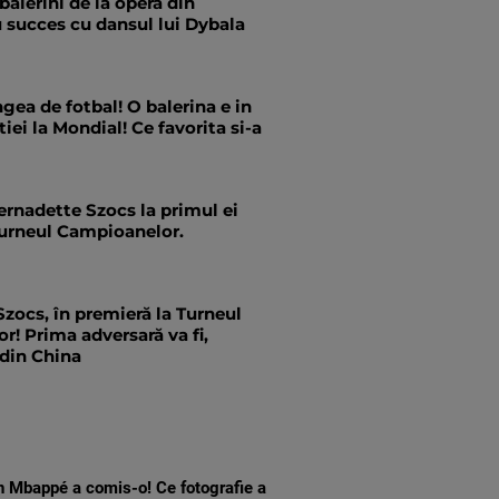
balerini de la opera din
 succes cu dansul lui Dybala
gea de fotbal! O balerina e in
iei la Mondial! Ce favorita si-a
ernadette Szocs la primul ei
Turneul Campioanelor.
zocs, în premieră la Turneul
! Prima adversară va fi,
 din China
n Mbappé a comis-o! Ce fotografie a