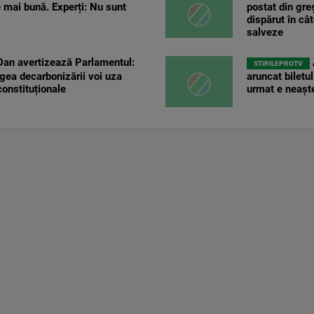
e mai bună. Experți: Nu sunt
postat din gre
dispărut în câ
salveze
an avertizează Parlamentul:
STIRILEPROTV
gea decarbonizării voi uza
aruncat biletu
constituționale
urmat e neașt