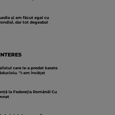
edia și am făcut egal cu
ondial, dar tot degeaba!
INTERES
alistul care le-a predat karate
Răducioiu. "I-am învățat
unță la Federația Română! Cu
emnat