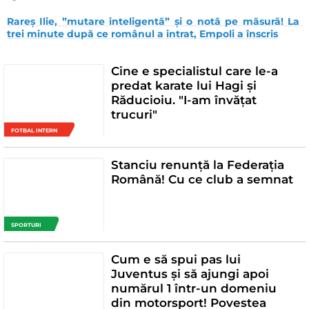
Rareș Ilie, ”mutare inteligentă” și o notă pe măsură! La 
trei minute după ce românul a intrat, Empoli a înscris
Cine e specialistul care le-a
predat karate lui Hagi și
Răducioiu. "I-am învățat
trucuri"
FOTBAL INTERN
Stanciu renunță la Federația
Română! Cu ce club a semnat
SPORTURI
Cum e să spui pas lui
Juventus și să ajungi apoi
numărul 1 într-un domeniu
din motorsport! Povestea