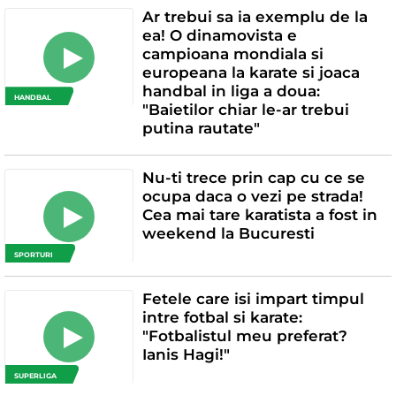
Ar trebui sa ia exemplu de la
ea! O dinamovista e
campioana mondiala si
europeana la karate si joaca
handbal in liga a doua:
HANDBAL
"Baietilor chiar le-ar trebui
putina rautate"
Nu-ti trece prin cap cu ce se
ocupa daca o vezi pe strada!
Cea mai tare karatista a fost in
weekend la Bucuresti
SPORTURI
Fetele care isi impart timpul
intre fotbal si karate:
"Fotbalistul meu preferat?
Ianis Hagi!"
SUPERLIGA