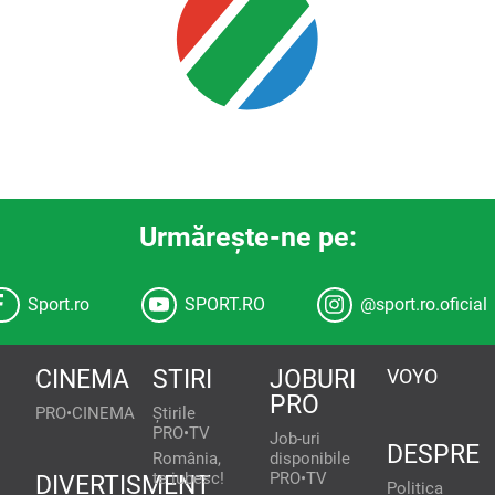
Urmăreşte-ne pe:
Sport.ro
SPORT.RO
@sport.ro.oficial
CINEMA
STIRI
JOBURI
VOYO
PRO
PRO•CINEMA
Știrile
PRO•TV
Job-uri
DESPRE
România,
disponibile
te iubesc!
PRO•TV
DIVERTISMENT
Politica