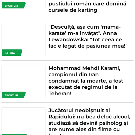
puștiului român care domină
SPORTURI
cursele de karting
"Desculță, așa cum 'mama-
karate' m-a învățat". Anna
Lewandowska: "Tot ceea ce
fac e legat de pasiunea mea!"
LA LIGA
Mohammad Mehdi Karami,
campionul din Iran
condamnat la moarte, a fost
executat de regimul de la
Teheran!
SPORTURI
Jucătorul neobișnuit al
Rapidului: nu bea deloc alcool,
studiază să devină psiholog și
are nume ales din filme cu