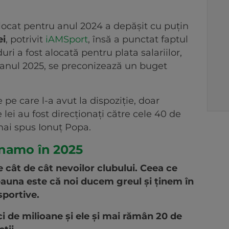
locat pentru anul 2024 a depășit cu puțin
ei
, potrivit
iAMSport
, însă a punctat faptul
ri a fost alocată pentru plata salariilor,
ru anul 2025, se preconizează un buget
pe care l-a avut la dispoziție, doar
lei au fost direcționați către cele 40 de
 mai spus Ionuț Popa.
inamo în 2025
 cât de cât nevoilor clubului. Ceea ce
eauna este că noi ducem greul și ținem în
sportive.
eci de milioane și ele și mai rămân 20 de