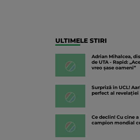
ULTIMELE STIRI
Adrian Mihalcea, dis
de UTA - Rapid: „Ac
vreo șase oameni”
Surpriză în UCL! Aar
perfect al revelației
Ce declin! Cu cine a
campion mondial cu