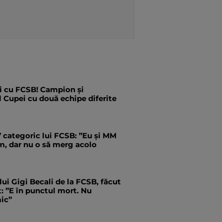
i cu FCSB! Campion și
l Cupei cu două echipe diferite
” categoric lui FCSB: ”Eu și MM
m, dar nu o să merg acolo
 lui Gigi Becali de la FCSB, făcut
ct: ”E în punctul mort. Nu
ic”