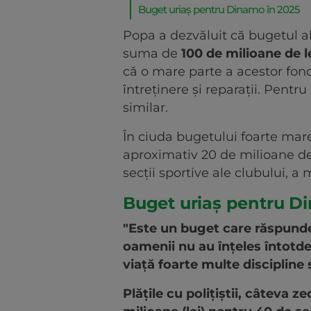
Buget uriaș pentru Dinamo în 2025
Popa a dezvăluit că bugetul a
suma de
100 de milioane de l
că o mare parte a acestor fondu
întreținere și reparații. Pent
similar.
În ciuda bugetului foarte mare 
aproximativ 20 de milioane de 
secții sportive ale clubului, a
Buget uriaș pentru D
"Este un buget care răspunde
oamenii nu au înțeles întotd
viață foarte multe discipline 
Plățile cu polițiștii, câteva z