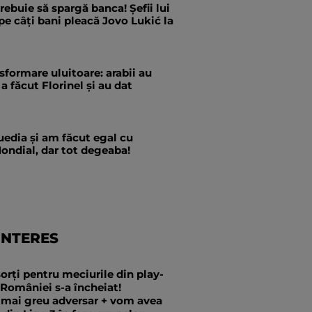
trebuie să spargă banca! Șefii lui
pe câți bani pleacă Jovo Lukić la
formare uluitoare: arabii au
a făcut Florinel și au dat
edia și am făcut egal cu
ondial, dar tot degeaba!
INTERES
sorți pentru meciurile din play-
 României s-a încheiat!
 mai greu adversar + vom avea