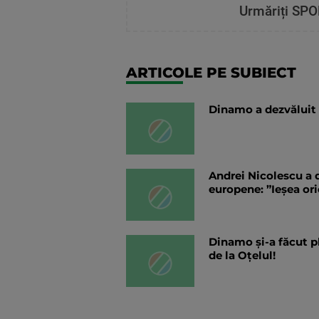
Urmăriți SPO
ARTICOLE PE SUBIECT
Dinamo a dezvăluit c
Andrei Nicolescu a 
europene: ”Ieșea or
Dinamo și-a făcut pla
de la Oțelul!