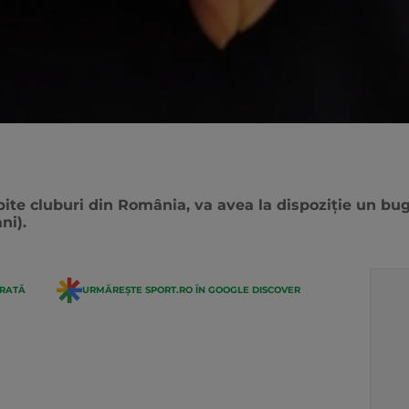
bite cluburi din România, va avea la dispoziție un b
ni).
ERATĂ
URMĂREȘTE SPORT.RO ÎN GOOGLE DISCOVER