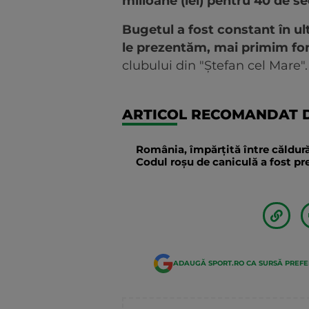
milioane (lei) pentru 40 de sec
Bugetul a fost constant în ult
le prezentăm, mai primim fo
clubului din "Ștefan cel Mare".
ARTICOL RECOMANDAT D
România, împărțită între căldură
Codul roșu de caniculă a fost p
ADAUGĂ SPORT.RO CA SURSĂ PREF