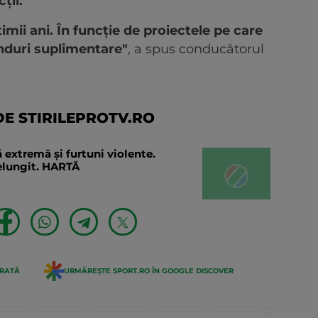
ții.
imii ani. În funcție de proiectele pe care
nduri suplimentare"
, a spus conducătorul
E STIRILEPROTV.RO
 extremă și furtuni violente.
relungit. HARTĂ
ERATĂ
URMĂREȘTE SPORT.RO ÎN GOOGLE DISCOVER