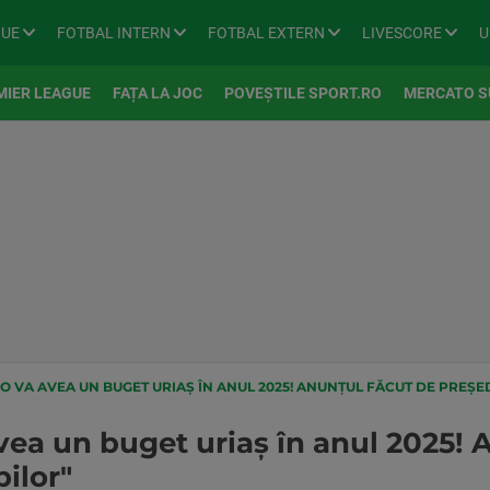
GUE
FOTBAL INTERN
FOTBAL EXTERN
LIVESCORE
U
MIER LEAGUE
FAȚA LA JOC
POVEȘTILE SPORT.RO
MERCATO S
 VA AVEA UN BUGET URIAȘ ÎN ANUL 2025! ANUNȚUL FĂCUT DE PREȘE
ea un buget uriaș în anul 2025! 
bilor"