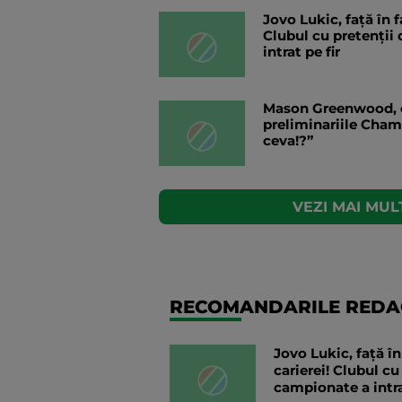
Jovo Lukic, față în f
Clubul cu pretenții
intrat pe fir
Mason Greenwood, c
preliminariile Cha
ceva!?”
VEZI MAI MULT
RECOMANDARILE REDAC
Jovo Lukic, față în
carierei! Clubul cu
campionate a intra