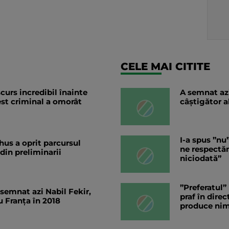
CELE MAI CITITE
curs incredibil înainte
A semnat az
est criminal a omorât
câștigător a
I-a spus ”nu
hus a oprit parcursul
ne respectă
 din preliminarii
niciodată”
”Preferatul”
 semnat azi Nabil Fekir,
praf în dire
 Franța în 2018
produce nim