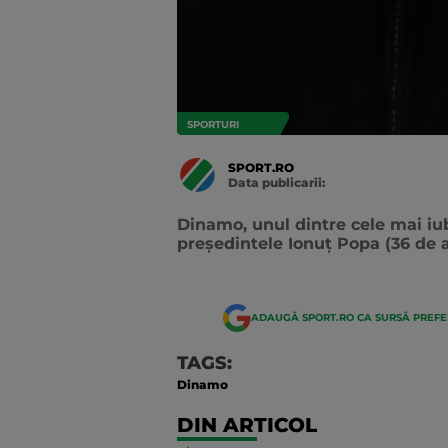
SPORTURI
SPORT.RO
Data publicarii:
Data
actualizarii:
Dinamo, unul dintre cele mai iu
președintele Ionuț Popa (36 de a
ADAUGĂ SPORT.RO CA SURSĂ PREF
TAGS:
Dinamo
DIN ARTICOL