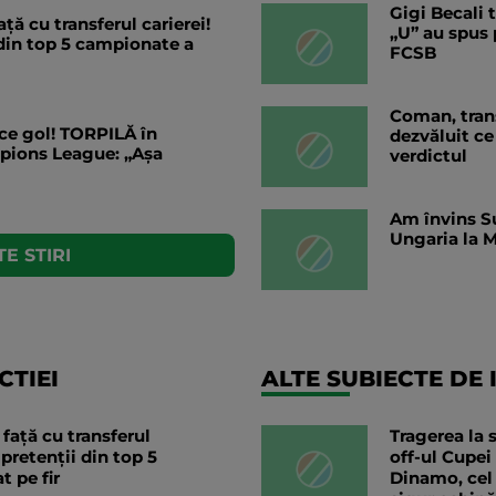
Gigi Becali 
ață cu transferul carierei!
„U” au spus 
 din top 5 campionate a
FCSB
Coman, trans
e gol! TORPILĂ în
dezvăluit ce 
mpions League: „Așa
verdictul
Am învins Su
Ungaria la M
E STIRI
TIEI
ALTE SUBIECTE DE 
 față cu transferul
Tragerea la 
 pretenții din top 5
off-ul Cupei
t pe fir
Dinamo, cel