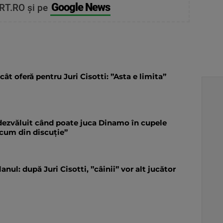
Google News
RT.RO și pe
ât oferă pentru Juri Cisotti: ”Asta e limita”
dezvăluit când poate juca Dinamo în cupele
icum din discuție”
nul: după Juri Cisotti, ”câinii” vor alt jucător