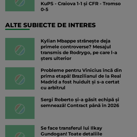
KuPS - Craiova 1-1 și CFR - Tromso
0-5
ALTE SUBIECTE DE INTERES
Kylian Mbappe strânește deja
primele controverse? Mesajul
transmis de Rodrygo, pe care l-a
șters ulterior
Probleme pentru Vinicius încă din
prima etapă! Brazilianul de la Real
Madrid a fost huiduit și s-a certat
cu arbitrul
Sergi Roberto și-a găsit echipă și
semnează! Contract până în 2026
Se face transferul lui Ilkay
Gundogan! Toate detaliile