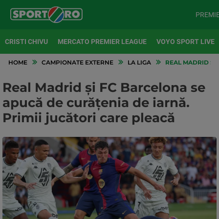
PREMI
CRISTI CHIVU
MERCATO PREMIER LEAGUE
VOYO SPORT LIVE
HOME
CAMPIONATE EXTERNE
LA LIGA
REAL MADRID ȘI 
Real Madrid și FC Barcelona se
apucă de curățenia de iarnă.
Primii jucători care pleacă