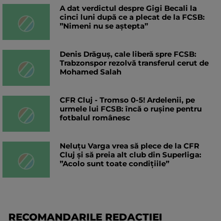
A dat verdictul despre Gigi Becali la
cinci luni după ce a plecat de la FCSB:
”Nimeni nu se aștepta”
Denis Drăguș, cale liberă spre FCSB:
Trabzonspor rezolvă transferul cerut de
Mohamed Salah
CFR Cluj - Tromso 0-5! Ardelenii, pe
urmele lui FCSB: încă o rușine pentru
fotbalul românesc
Neluțu Varga vrea să plece de la CFR
Cluj și să preia alt club din Superliga:
”Acolo sunt toate condițiile”
RECOMANDARILE REDACTIEI