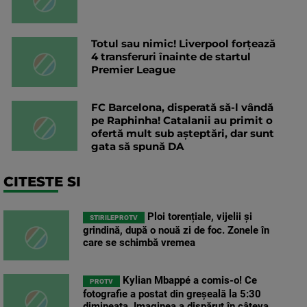
Totul sau nimic! Liverpool forțează
4 transferuri înainte de startul
Premier League
FC Barcelona, disperată să-l vândă
pe Raphinha! Catalanii au primit o
ofertă mult sub așteptări, dar sunt
gata să spună DA
CITESTE SI
Ploi torențiale, vijelii și
STIRILEPROTV
grindină, după o nouă zi de foc. Zonele în
care se schimbă vremea
Kylian Mbappé a comis-o! Ce
PROTV
fotografie a postat din greșeală la 5:30
dimineața. Imaginea a dispărut în câteva