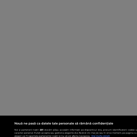
Nouă ne pasă ca datele tale personale să rămână confidențiale
Noi și partenerii noștri
201
stocăm și/sau accesăm informații pe dispozitivul dvs., precum identificatorii cookie 
caracter personal. Puteți accepta sau gestiona alegerile dvs. făcând clic mai jos sau în orice moment, pe pagina cu 
alegeri vor fi raportate partenerilor noștri și nu vă vor afecta navigarea.
Mai multe detalii