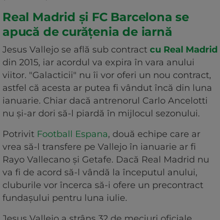
Real Madrid și FC Barcelona se
apucă de curățenia de iarnă
Jesus Vallejo se află sub contract
cu Real Madrid
din 2015, iar acordul va expira în vara anului
viitor. "Galacticii" nu îi vor oferi un nou contract,
astfel că acesta ar putea fi vândut încă din luna
ianuarie. Chiar dacă antrenorul Carlo Ancelotti
nu și-ar dori să-l piardă în mijlocul sezonului.
Potrivit
Football Espana
, două echipe care ar
vrea să-l transfere pe Vallejo în ianuarie ar fi
Rayo Vallecano și Getafe. Dacă Real Madrid nu
va fi de acord să-l vândă la începutul anului,
cluburile vor încerca să-i ofere un precontract
fundașului pentru luna iulie.
Jesus Vallejo a strâns 32 de meciuri oficiale