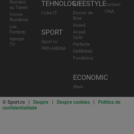
Românii
TEHNOLOGIE
LIFESTYLE
Contact
au Talent
CNA
I Like IT
Doctor de
Vocea
Bine
României
Acasă
Las
SPORT
Fierbinți
Acasă
Gold
Apropo
Sport.ro
TV
Perfecte
PRO•ARENA
DeBărbați
Foodstory
ECONOMIC
iBani
© Sport.ro |
Despre
|
Despre cookies
|
Politica de
confidentialitate
Don’t miss out on our news and
updates! Enable push
notifications