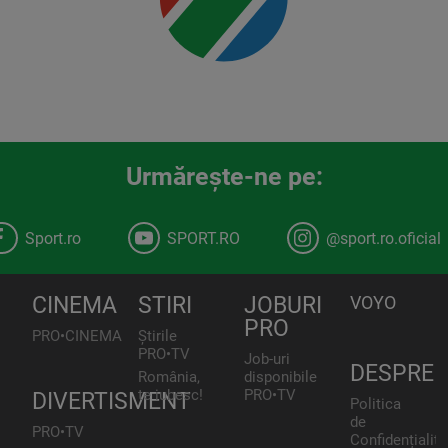
Urmăreşte-ne pe:
Sport.ro
SPORT.RO
@sport.ro.oficial
CINEMA
STIRI
JOBURI
VOYO
PRO
PRO•CINEMA
Știrile
PRO•TV
Job-uri
DESPRE
România,
disponibile
te iubesc!
PRO•TV
DIVERTISMENT
Politica
de
PRO•TV
Confidențialita