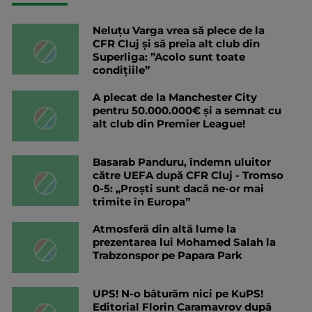
Neluțu Varga vrea să plece de la
CFR Cluj și să preia alt club din
Superliga: ”Acolo sunt toate
condițiile”
A plecat de la Manchester City
pentru 50.000.000€ și a semnat cu
alt club din Premier League!
Basarab Panduru, îndemn uluitor
către UEFA după CFR Cluj - Tromso
0-5: „Proști sunt dacă ne-or mai
trimite în Europa”
Atmosferă din altă lume la
prezentarea lui Mohamed Salah la
Trabzonspor pe Papara Park
UPS! N-o băturăm nici pe KuPS!
Editorial Florin Caramavrov după