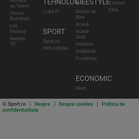
Românii
TEHNOLOGIE
LIFESTYLE
Contact
au Talent
CNA
I Like IT
Doctor de
Vocea
Bine
României
Acasă
Las
SPORT
Fierbinți
Acasă
Gold
Apropo
Sport.ro
TV
Perfecte
PRO•ARENA
DeBărbați
Foodstory
ECONOMIC
iBani
© Sport.ro |
Despre
|
Despre cookies
|
Politica de
confidentialitate
Don’t miss out on our news and
updates! Enable push
notifications