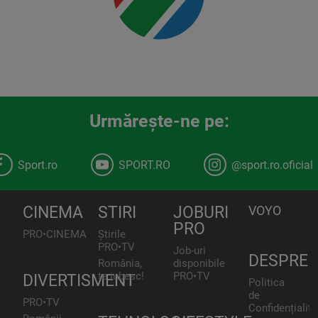
Urmăreşte-ne pe:
Sport.ro
SPORT.RO
@sport.ro.oficial
CINEMA
STIRI
JOBURI
VOYO
PRO
PRO•CINEMA
Știrile
PRO•TV
Job-uri
DESPRE
România,
disponibile
te iubesc!
PRO•TV
DIVERTISMENT
Politica
de
PRO•TV
Confidențialita