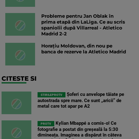
Probleme pentru Jan Oblak în
prima etapă din LaLiga. Ce au scris
spaniolii după Villarreal - Atletico
Madrid 2-2
Horațiu Moldovan, din nou pe
banca de rezerve la Atletico Madrid
CITESTE SI
Șoferi cu anvelope tăiate pe
STIRILEPROTV
autostrada spre mare. Ce sunt „aricii” de
metal care tot apar pe A2
Kylian Mbappé a comis-o! Ce
PROTV
fotografie a postat din greșeală la 5:30
dimineața. Imaginea a dispărut în câteva