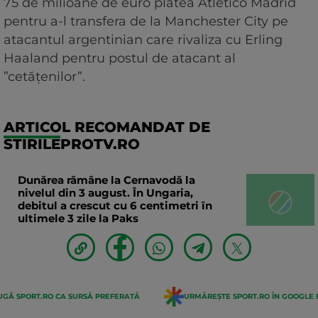
75 de milioane de euro plătea Atletico Madrid
pentru a-l transfera de la Manchester City pe
atacantul argentinian care rivaliza cu Erling
Haaland pentru postul de atacant al
”cetățenilor”.
ARTICOL RECOMANDAT DE
STIRILEPROTV.RO
Dunărea rămâne la Cernavodă la
nivelul din 3 august. În Ungaria,
debitul a crescut cu 6 centimetri în
ultimele 3 zile la Paks
GĂ SPORT.RO CA SURSĂ PREFERATĂ
URMĂREȘTE SPORT.RO ÎN GOOGLE 