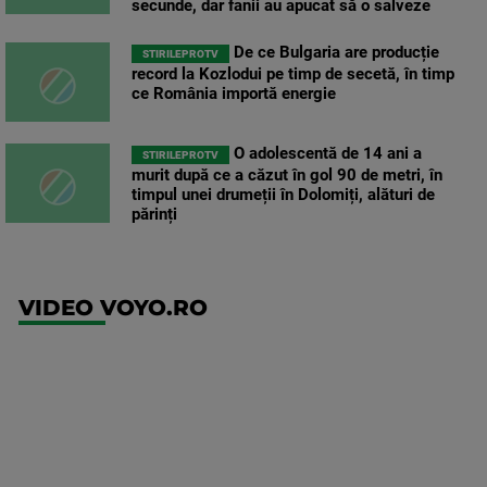
secunde, dar fanii au apucat să o salveze
De ce Bulgaria are producție
STIRILEPROTV
record la Kozlodui pe timp de secetă, în timp
ce România importă energie
O adolescentă de 14 ani a
STIRILEPROTV
murit după ce a căzut în gol 90 de metri, în
timpul unei drumeții în Dolomiți, alături de
părinți
VIDEO VOYO.RO
UFC
(RO)
UFC