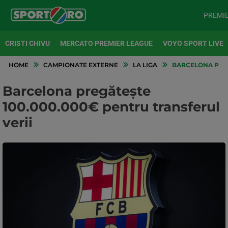
PREMI
CRISTI CHIVU
MERCATO PREMIER LEAGUE
VOYO SPORT LIVE
HOME
CAMPIONATE EXTERNE
LA LIGA
BARCELONA PREG
Barcelona pregătește
100.000.000€ pentru transferul
verii