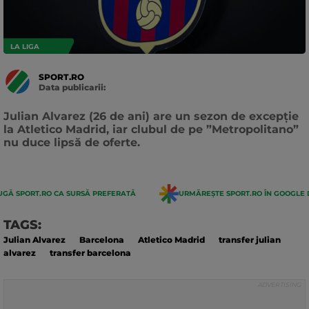
LA LIGA
SPORT.RO
Data publicarii:
Data
actualizarii:
Julian Alvarez (26 de ani) are un sezon de excepție
la Atletico Madrid, iar clubul de pe ”Metropolitano”
nu duce lipsă de oferte.
GĂ SPORT.RO CA SURSĂ PREFERATĂ
URMĂREȘTE SPORT.RO ÎN GOOGLE 
TAGS:
Julian Alvarez
Barcelona
Atletico Madrid
transfer julian
alvarez
transfer barcelona