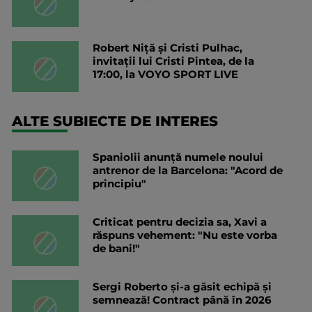
Robert Niță și Cristi Pulhac,
invitații lui Cristi Pintea, de la
17:00, la VOYO SPORT LIVE
ALTE SUBIECTE DE INTERES
Spaniolii anunță numele noului
antrenor de la Barcelona: "Acord de
principiu"
Criticat pentru decizia sa, Xavi a
răspuns vehement: "Nu este vorba
de bani!"
Sergi Roberto și-a găsit echipă și
semnează! Contract până în 2026