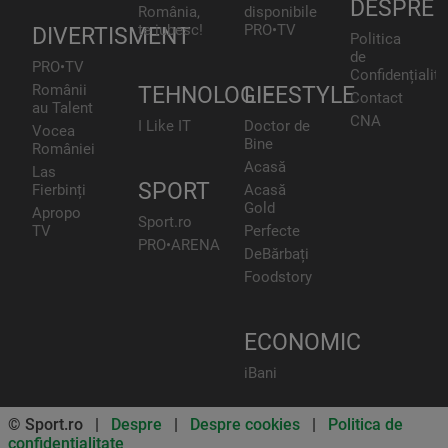
DESPRE
România,
disponibile
te iubesc!
PRO•TV
DIVERTISMENT
Politica
de
PRO•TV
Confidențialita
Românii
TEHNOLOGIE
LIFESTYLE
Contact
au Talent
CNA
I Like IT
Doctor de
Vocea
Bine
României
Acasă
Las
SPORT
Fierbinți
Acasă
Gold
Apropo
Sport.ro
TV
Perfecte
PRO•ARENA
DeBărbați
Foodstory
ECONOMIC
iBani
© Sport.ro |
Despre
|
Despre cookies
|
Politica de
confidentialitate