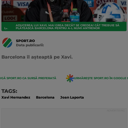
ADUCEREA LUI XAVI, MAI GREA DECÂT SE CREDEA! CÂT TREBUIE SĂ
LA LIGA
PLĂTEASCĂ BARCELONA PENTRU A-L NUMI ANTRENOR
SPORT.RO
Data publicarii:
Data
actualizarii:
Barcelona îl așteaptă pe Xavi.
GĂ SPORT.RO CA SURSĂ PREFERATĂ
URMĂREȘTE SPORT.RO ÎN GOOGLE 
TAGS:
Xavi Hernandez
Barcelona
Joan Laporta