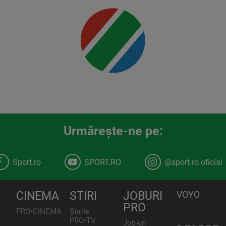
Urmăreşte-ne pe:
Sport.ro
SPORT.RO
@sport.ro.oficial
CINEMA
STIRI
JOBURI
VOYO
PRO
PRO•CINEMA
Știrile
PRO•TV
Job-uri