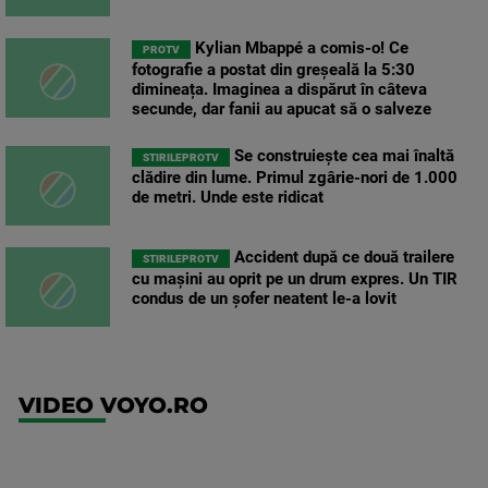
Kylian Mbappé a comis-o! Ce
PROTV
fotografie a postat din greșeală la 5:30
dimineața. Imaginea a dispărut în câteva
secunde, dar fanii au apucat să o salveze
Se construiește cea mai înaltă
STIRILEPROTV
clădire din lume. Primul zgârie-nori de 1.000
de metri. Unde este ridicat
Accident după ce două trailere
STIRILEPROTV
cu mașini au oprit pe un drum expres. Un TIR
condus de un șofer neatent le-a lovit
VIDEO VOYO.RO
UFC