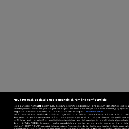
Nouă ne pasă ca datele tale personale să rămână confidențiale
Noi și partenerii noștri
201
stocăm și/sau accesăm informații pe dispozitivul dvs., precum identificatorii cookie 
caracter personal. Puteți accepta sau gestiona alegerile dvs. făcând clic mai jos sau în orice moment, pe pagina cu 
alegeri vor fi raportate partenerilor noștri și nu vă vor afecta navigarea.
Mai multe detalii
Noi si partenerii nostri (retelele de socializare si agentiile de publicitate partenere, precum si furnizorii nostri de
date pentru a permite website-ului sa functioneze, pentru a personaliza continutul si anunturile publicitare afis
profilul dvs., pentru a va oferi functionalitati aferente retelelor de socializare si pentru a analiza traficul pe websit
de art. 15-22 din GDPR in legatura cu prelucrarea datelor cu caracter personal. Aceste drepturi pot fi exercitat
click pe “ACCEPT TOATE”, acceptati folosirea tuturor Tehnologiilor de tip Cookie, care implica inclusiv acceptul d
informatiilor de catre Vendor-ii cu care colaboram. Prin click pe “VREAU SA MODIFIC SETARILE INDIVIDUAL” p