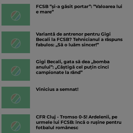
FCSB ”și-a găsit portar”: ”Valoarea lui
e mare”
Variantă de antrenor pentru Gigi
Becali la FCSB? Tehnicianul a răspuns
fabulos: „Să o luăm sincer!”
Gigi Becali, gata să dea „bomba
anului”: „Câștigă cel puțin cinci
campionate la rând”
Vinicius a semnat!
CFR Cluj - Tromso 0-5! Ardelenii, pe
urmele lui FCSB: încă o rușine pentru
fotbalul românesc