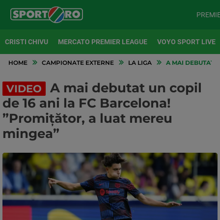
PREMI
CRISTI CHIVU
MERCATO PREMIER LEAGUE
VOYO SPORT LIVE
HOME
CAMPIONATE EXTERNE
LA LIGA
A MAI DEBUTAT U
A mai debutat un copil
VIDEO
de 16 ani la FC Barcelona!
”Promițător, a luat mereu
mingea”