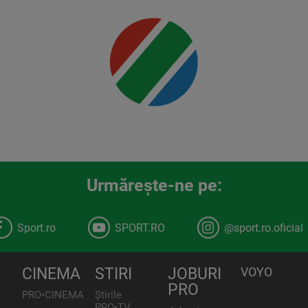
detalii
00:00
Urmăreşte-ne pe:
Sport.ro
SPORT.RO
@sport.ro.oficial
CINEMA
STIRI
JOBURI
VOYO
PRO
PRO•CINEMA
Știrile
PRO•TV