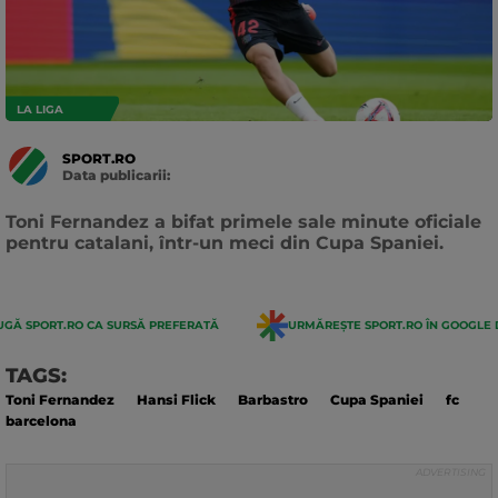
LA LIGA
SPORT.RO
Data publicarii:
Data
actualizarii:
Toni Fernandez a bifat primele sale minute oficiale
pentru catalani, într-un meci din Cupa Spaniei.
GĂ SPORT.RO CA SURSĂ PREFERATĂ
URMĂREȘTE SPORT.RO ÎN GOOGLE 
TAGS:
Toni Fernandez
Hansi Flick
Barbastro
Cupa Spaniei
fc
barcelona