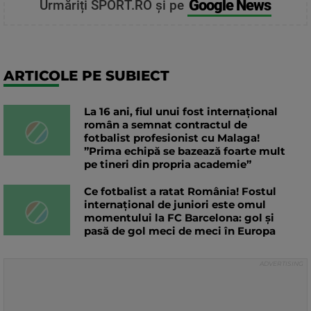
Google News
Urmăriți SPORT.RO și pe
ARTICOLE PE SUBIECT
La 16 ani, fiul unui fost internațional
român a semnat contractul de
fotbalist profesionist cu Malaga!
”Prima echipă se bazează foarte mult
pe tineri din propria academie”
Ce fotbalist a ratat România! Fostul
internațional de juniori este omul
momentului la FC Barcelona: gol și
pasă de gol meci de meci în Europa