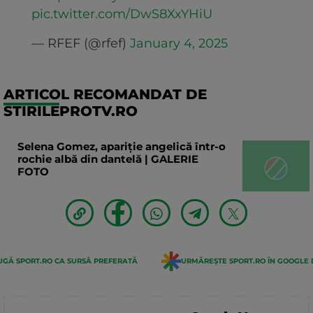
pic.twitter.com/DwS8XxYHiU
— RFEF (@rfef)
January 4, 2025
ARTICOL RECOMANDAT DE
STIRILEPROTV.RO
Selena Gomez, apariție angelică într-o
rochie albă din dantelă | GALERIE
FOTO
GĂ SPORT.RO CA SURSĂ PREFERATĂ
URMĂREȘTE SPORT.RO ÎN GOOGLE 