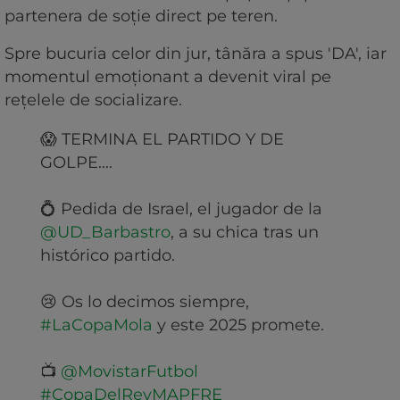
partenera de soție direct pe teren.
Spre bucuria celor din jur, tânăra a spus 'DA', iar
momentul emoționant a devenit viral pe
rețelele de socializare.
😱 TERMINA EL PARTIDO Y DE
GOLPE....
💍 Pedida de Israel, el jugador de la
@UD_Barbastro
, a su chica tras un
histórico partido.
😢 Os lo decimos siempre,
#LaCopaMola
y este 2025 promete.
📺
@MovistarFutbol
#CopaDelReyMAPFRE