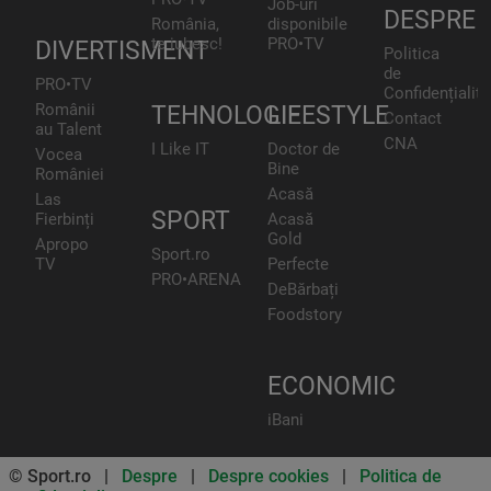
Job-uri
DESPRE
România,
disponibile
te iubesc!
PRO•TV
DIVERTISMENT
Politica
de
PRO•TV
Confidențialita
Românii
TEHNOLOGIE
LIFESTYLE
Contact
au Talent
CNA
I Like IT
Doctor de
Vocea
Bine
României
Acasă
Las
SPORT
Fierbinți
Acasă
Gold
Apropo
Sport.ro
TV
Perfecte
PRO•ARENA
DeBărbați
Foodstory
ECONOMIC
iBani
© Sport.ro |
Despre
|
Despre cookies
|
Politica de