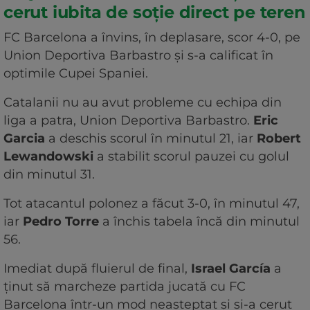
cerut iubita de soție direct pe teren
FC Barcelona a învins, în deplasare, scor 4-0, pe
Union Deportiva Barbastro şi s-a calificat în
optimile Cupei Spaniei.
Catalanii nu au avut probleme cu echipa din
liga a patra, Union Deportiva Barbastro.
Eric
Garcia
a deschis scorul în minutul 21, iar
Robert
Lewandowski
a stabilit scorul pauzei cu golul
din minutul 31.
Tot atacantul polonez a făcut 3-0, în minutul 47,
iar
Pedro Torre
a închis tabela încă din minutul
56.
Imediat după fluierul de final,
Israel García
a
ținut să marcheze partida jucată cu FC
Barcelona într-un mod neașteptat și și-a cerut