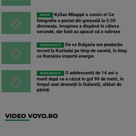
Kylian Mbappé a comis-o! Ce
PROTV
fotografie a postat din greșeală la 5:30
dimineața. Imaginea a dispărut în câteva
secunde, dar fanii au apucat să o salveze
De ce Bulgaria are producție
STIRILEPROTV
record la Kozlodui pe timp de secetă, în timp
ce România importă energie
O adolescentă de 14 ani a
STIRILEPROTV
murit după ce a căzut în gol 90 de metri, în
timpul unei drumeții în Dolomiți, alături de
părinți
VIDEO VOYO.RO