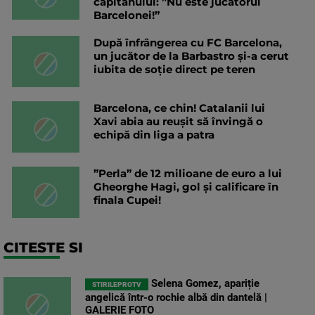
căpitanului: ”Nu este jucătorul
Barcelonei!”
După înfrângerea cu FC Barcelona,
un jucător de la Barbastro și-a cerut
iubita de soție direct pe teren
Barcelona, ce chin! Catalanii lui
Xavi abia au reușit să învingă o
echipă din liga a patra
”Perla” de 12 milioane de euro a lui
Gheorghe Hagi, gol și calificare în
finala Cupei!
CITESTE SI
Selena Gomez, apariție
STIRILEPROTV
angelică într-o rochie albă din dantelă |
GALERIE FOTO