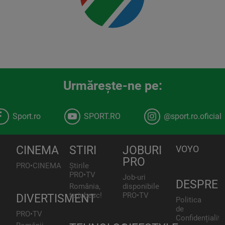
Urmăreşte-ne pe:
Sport.ro
SPORT.RO
@sport.ro.oficial
CINEMA
STIRI
JOBURI
VOYO
PRO
PRO•CINEMA
Știrile
PRO•TV
Job-uri
DESPRE
România,
disponibile
te iubesc!
PRO•TV
DIVERTISMENT
Politica
de
PRO•TV
Confidențialita