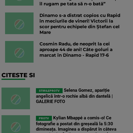
îl rugam pe tata să n-o bată”
Dinamo s-a distrat copios cu Rapid
în meciurile de vineri! Victorii la
scor pentru echipele din Ștefan cel
Mare
Cosmin Radu, de neoprit la cei
aproape 44 de ani! Câte goluri a
marcat în Dinamo - Rapid 17-6
CITESTE SI
Selena Gomez, apariție
STIRILEPROTV
angelică într-o rochie albă din dantelă |
GALERIE FOTO
Kylian Mbappé a comis-o! Ce
PROTV
fotografie a postat din greșeală la 5:30
dimineața. Imaginea a dispărut în câteva