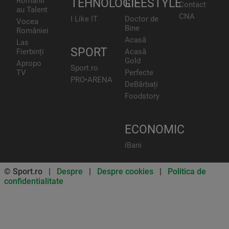
Românii
TEHNOLOGIE
LIFESTYLE
Contact
au Talent
CNA
I Like IT
Doctor de
Vocea
Bine
României
Acasă
Las
SPORT
Fierbinți
Acasă
Gold
Apropo
Sport.ro
TV
Perfecte
PRO•ARENA
DeBărbați
Foodstory
ECONOMIC
iBani
© Sport.ro |
Despre
|
Despre cookies
|
Politica de
confidentialitate
Don’t miss out on our news and
updates! Enable push
notifications