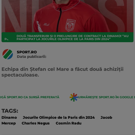
DOUĂ TRANSFERURI ȘI O PRELUNGIRE DE CONTRACT LA DINAMO! ”AU
POLO
PARTICIPAT LA JOCURILE OLIMPICE DE LA PARIS DIN 2024”
SPORT.RO
Data publicarii:
Data
actualizarii:
Echipa din Ștefan cel Mare a făcut două achiziții
spectaculoase.
GĂ SPORT.RO CA SURSĂ PREFERATĂ
URMĂREȘTE SPORT.RO ÎN GOOGLE 
TAGS:
Dinamo
Jocurile Olimpice de la Paris din 2024
Jacob
Mercep
Charles Negus
Cosmin Radu