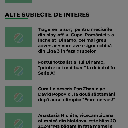
ALTE SUBIECTE DE INTERES
Tragerea la sorți pentru meciurile
din play-off-ul Cupei României s-a
încheiat! Dinamo, cel mai greu
adversar + vom avea sigur echipă
din Liga 3 în faza grupelor
Fostul fotbalist al lui Dinamo,
”printre cei mai buni” la debutul în
Serie A!
Cum l-a descris Pan Zhanle pe
David Popovici, la două săptămâni
după aurul olimpic: "Eram nervos!"
Anastasia Nichita, vicecampioana
olimpică din Moldova, este Miss JO
2024! ”Mă băgam în faţa mamei şi