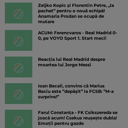
Zeljko Kopic și Florentin Petre, „la
pachet” pentru o nouă echipă!
Anamaria Prodan se ocupă de
mutare
ACUM: Ferencvaros - Real Madrid 0-
0, pe VOYO Sport 1. Start meci!
Reacția lui Real Madrid despre
moartea lui Jorge Messi
Ioan Becali, convins că Marius
Baciu este ”depășit” la FCSB: ”M-a
surprins!”
Farul Constanța - FK Csikszereda se
joacă acum! Csekus reușește dubla!
Emoții pentru gazde