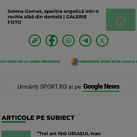
Selena Gomez, apariție angelică într-o
rochie albă din dantelă | GALERIE
FOTO
GĂ SPORT.RO CA SURSĂ PREFERATĂ
URMĂREȘTE SPORT.RO ÎN GOOGLE 
Google News
Urmăriți SPORT.RO și pe
ARTICOLE PE SUBIECT
”Trei ani fără URIAȘUL Ivan