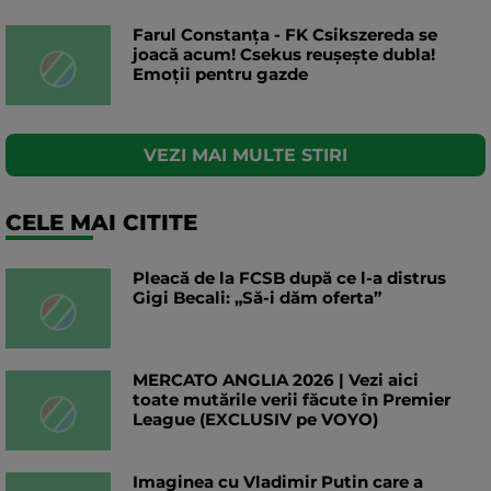
Farul Constanța - FK Csikszereda se
joacă acum! Csekus reușește dubla!
Emoții pentru gazde
VEZI MAI MULTE STIRI
CELE MAI CITITE
Pleacă de la FCSB după ce l-a distrus
Gigi Becali: „Să-i dăm oferta”
MERCATO ANGLIA 2026 | Vezi aici
toate mutările verii făcute în Premier
League (EXCLUSIV pe VOYO)
Imaginea cu Vladimir Putin care a