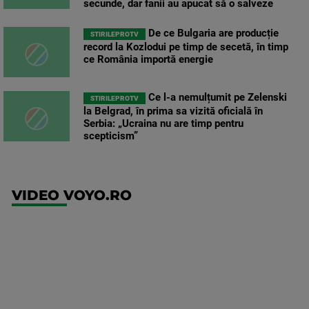
secunde, dar fanii au apucat să o salveze
De ce Bulgaria are producție
STIRILEPROTV
record la Kozlodui pe timp de secetă, în timp
ce România importă energie
Ce l-a nemulțumit pe Zelenski
STIRILEPROTV
la Belgrad, în prima sa vizită oficială în
Serbia: „Ucraina nu are timp pentru
scepticism”
VIDEO VOYO.RO
UFC
(RO)
UFC