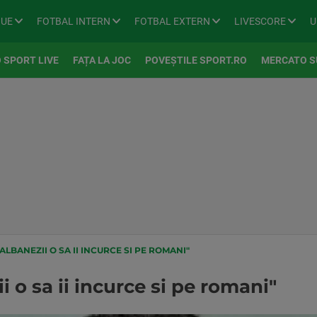
GUE
FOTBAL INTERN
FOTBAL EXTERN
LIVESCORE
U
 SPORT LIVE
FAȚA LA JOC
POVEȘTILE SPORT.RO
MERCATO S
ALBANEZII O SA II INCURCE SI PE ROMANI"
i o sa ii incurce si pe romani"