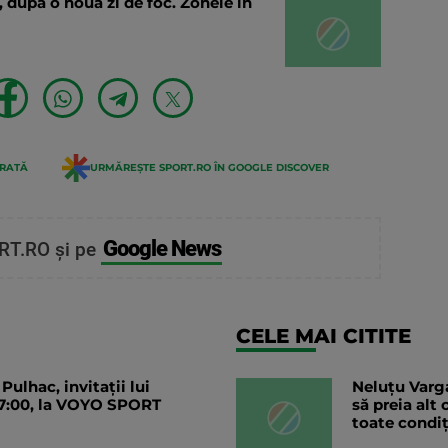
nă, după o nouă zi de foc. Zonele în
ERATĂ
URMĂREȘTE SPORT.RO ÎN GOOGLE DISCOVER
Google News
RT.RO și pe
CELE MAI CITITE
 Pulhac, invitații lui
Neluțu Varga
 17:00, la VOYO SPORT
să preia alt
toate condiț