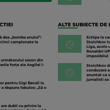
TIEI
ALTE SUBIECTE DE 
să dea „bomba anului”:
Echipa la car
 cinci campionate la
Stoichkov l
Liga, acolo 
Ronaldo! UP
imposibilul
al următorului sezon din
ile forțe ale Angliei l-
Stoichkov d
conducere a
anuntat ca v
jurnalisti s
or pentru Gigi Becali la
a răspuns fabulos: „Să o
are dubii cu privire la