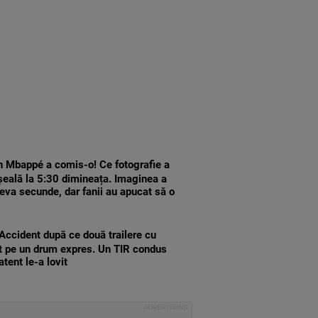
n Mbappé a comis-o! Ce fotografie a
șeală la 5:30 dimineața. Imaginea a
teva secunde, dar fanii au apucat să o
Accident după ce două trailere cu
it pe un drum expres. Un TIR condus
tent le-a lovit