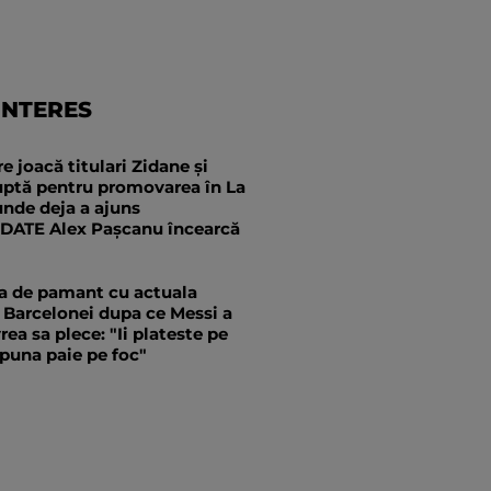
INTERES
e joacă titulari Zidane și
uptă pentru promovarea în La
unde deja a ajuns
DATE Alex Pașcanu încearcă
a de pamant cu actuala
 Barcelonei dupa ce Messi a
rea sa plece: "Ii plateste pe
a puna paie pe foc"