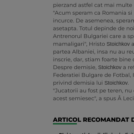
pierzand astfel cat mai mult
"Acum speram ca Romania si Ol
incurce. De asemenea, spera
asetapta. Totul depinde de noi
Antrenorul Bulgariei care a s
mamaligari", Hristo
a
Stoichkov
partea Albaniei, insa nu au reu
inscrie, dar, stiam foarte bin
Despre demisie,
a re
Stoichkov
Federatiei Bulgare de Fotbal, 
privind demisia lui
.
Stoichkov
"Jucatorii au fost pe teren, n
acest semiesec", a spus Â Leci
ARTICOL RECOMANDAT D