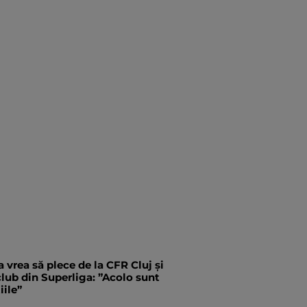
 vrea să plece de la CFR Cluj și
 club din Superliga: ”Acolo sunt
iile”