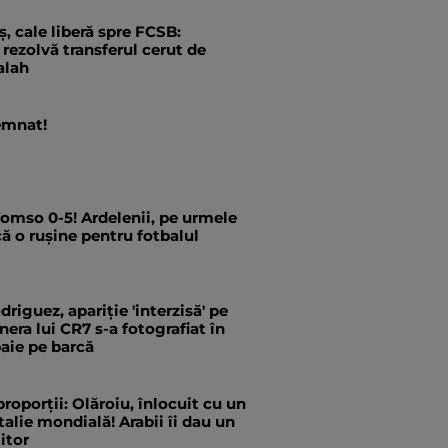
, cale liberă spre FCSB:
rezolvă transferul cerut de
alah
emnat!
romso 0-5! Ardelenii, pe urmele
că o rușine pentru fotbalul
riguez, apariție 'interzisă' pe
nera lui CR7 s-a fotografiat în
aie pe barcă
proporții: Olăroiu, înlocuit cu un
talie mondială! Arabii îi dau un
itor