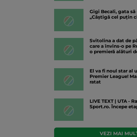
Gigi Becali, gata s
„Câștigă cel puțin 
Svitolina a dat de 
care a învins-o pe R
o premieră alături d
El va fi noul star a
Premier League! Mari
ratat
LIVE TEXT | UTA - Rap
Sport.ro. Începe eta
VEZI MAI MULT