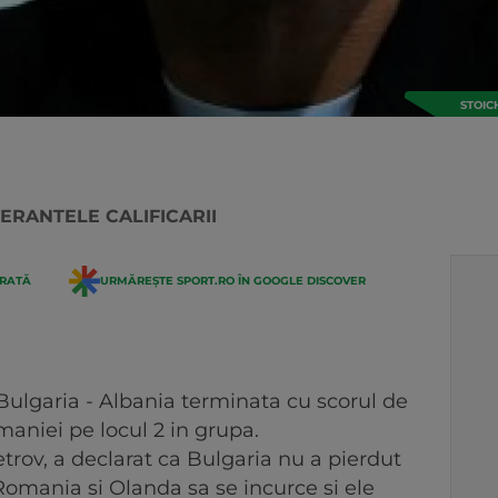
STOIC
PERANTELE CALIFICARII
ERATĂ
URMĂREȘTE SPORT.RO ÎN GOOGLE DISCOVER
ulgaria - Albania terminata cu scorul de
maniei pe locul 2 in grupa.
Petrov, a declarat ca Bulgaria nu a pierdut
 Romania si Olanda sa se incurce si ele