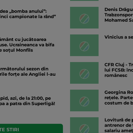
Denis Drăguș
ă dea „bomba anului”:
Trabzonspor 
cinci campionate la rând”
Mohamed S
Vinicius a s
pământ cu jucătoarea
use. Ucraineanca va bifa
e soțul Monfils
CFR Cluj - T
l următorului sezon din
lui FCSB: în
le forțe ale Angliei l-au
românesc
Georgina Rod
rețele. Parte
id, azi, de la 21:00, pe
costum de b
pa a patra din Superligă!
Lovitură de 
antrenor de 
E STIRI
salariu ameț