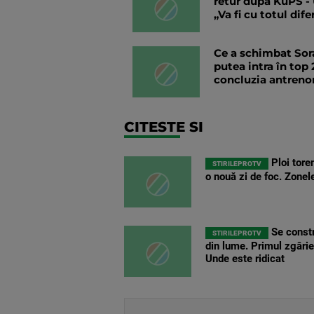
retur după KuPS - 
„Va fi cu totul dife
Ce a schimbat Sor
putea intra în top 
concluzia antreno
CITESTE SI
Ploi toren
STIRILEPROTV
o nouă zi de foc. Zone
Se constr
STIRILEPROTV
din lume. Primul zgârie
Unde este ridicat