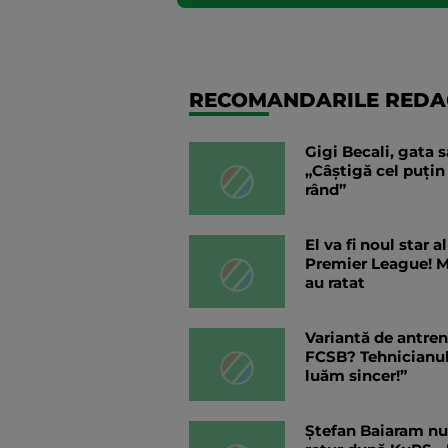
RECOMANDARILE REDAC
Gigi Becali, gata 
„Câștigă cel puțin
rând”
El va fi noul star 
Premier League! Mar
au ratat
Variantă de antren
FCSB? Tehnicianul 
luăm sincer!”
Ștefan Baiaram nu 