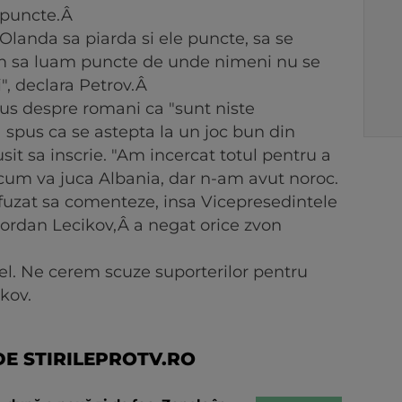
e puncte.Â
anda sa piarda si ele puncte, sa se
m sa luam puncte de unde nimeni nu se
", declara Petrov.Â
pus despre romani ca "sunt niste
 spus ca se astepta la un joc bun din
sit sa inscrie. "Am incercat totul pentru a
e cum va juca Albania, dar n-am avut noroc.
fuzat sa comenteze, insa Vicepresedintele
Iordan Lecikov,Â a negat orice zvon
u el. Ne cerem scuze suporterilor pentru
kov.
E STIRILEPROTV.RO