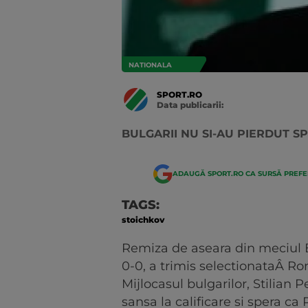
NATIONALA
SPORT.RO
Data publicarii:
Data
actualizarii:
BULGARII NU SI-AU PIERDUT S
ADAUGĂ SPORT.RO CA SURSĂ PREF
TAGS:
stoichkov
Remiza de aseara din meciul B
0-0, a trimis selectionataÂ Ro
Mijlocasul bulgarilor, Stilian 
sansa la calificare si spera ca