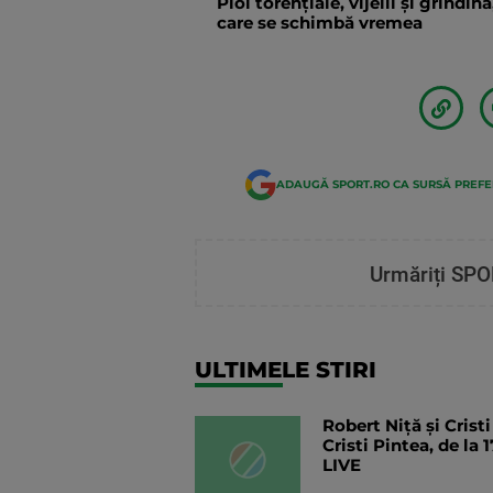
Ploi torențiale, vijelii și grindi
care se schimbă vremea
ADAUGĂ SPORT.RO CA SURSĂ PREF
Urmăriți SPO
ULTIMELE STIRI
Robert Niță și Cristi
Cristi Pintea, de la
LIVE