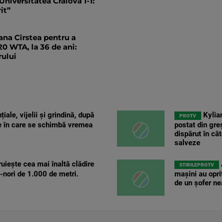
Universitatea Craiova 1-1:
rit”
ana Cîrstea pentru a
20 WTA, la 36 de ani:
rului
țiale, vijelii și grindină, după
Kylia
PROTV
le în care se schimbă vremea
postat din gre
dispărut în câ
salveze
uiește cea mai înaltă clădire
STIRILEPROTV
-nori de 1.000 de metri.
mașini au opr
de un șofer nea