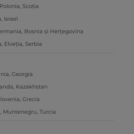
 Polonia, Scoția
, Israel
ermania, Bosnia și Herțegovina
 Elveția, Serbia
ania, Georgia
rlanda, Kazakhstan
Slovenia, Grecia
da, Muntenegru, Turcia