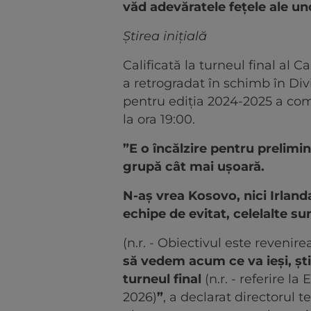
văd adevăratele fețele ale un
Știrea inițială
Calificată la turneul final a
a retrogradat în schimb în Diviz
pentru ediția 2024-2025 a comp
la ora 19:00.
”E o încălzire pentru prelimi
grupă cât mai ușoară.
N-aș vrea Kosovo, nici Irland
echipe de evitat, celelalte su
(n.r. - Obiectivul este revenire
să vedem acum ce va ieși, ști
turneul final
(n.r. - referire l
2026)
”
, a declarat directorul t