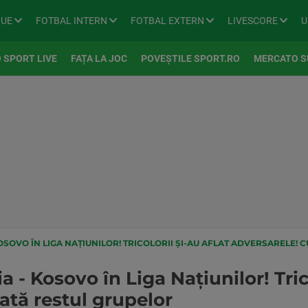
GUE
FOTBAL INTERN
FOTBAL EXTERN
LIVESCORE
U
 SPORT LIVE
FAȚA LA JOC
POVEȘTILE SPORT.RO
MERCATO S
SOVO ÎN LIGA NAȚIUNILOR! TRICOLORII ȘI-AU AFLAT ADVERSARELE!
- Kosovo în Liga Națiunilor! Trico
ată restul grupelor