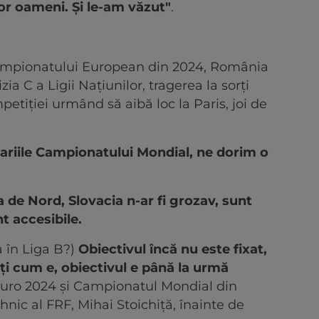
or oameni. Și le-am văzut"
.
l Campionatului European din 2024, România
ia C a Ligii Națiunilor, tragerea la sorți
etiției urmând să aibă loc la Paris, joi de
nariile Campionatului Mondial, ne dorim o
a de Nord, Slovacia n-ar fi grozav, sunt
nt accesibile.
a în Liga B?)
Obiectivul încă nu este fixat,
ți cum e, obiectivul e până la urmă
a Euro 2024 și Campionatul Mondial din
ehnic al FRF, Mihai Stoichiță, înainte de