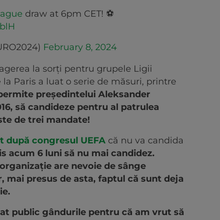
eague
draw at 6pm CET! ⚽️
0blH
URO2024)
February 8, 2024
agerea la sorți pentru grupele Ligii
la Paris a luat o serie de măsuri, printre
permite președintelui Aleksander
2016, să candideze pentru al patrulea
ste de trei mandate!
at după congresul UEFA
că nu va candida
s acum 6 luni să nu mai candidez.
 organizație are nevoie de sânge
, mai presus de asta, faptul că sunt deja
ie.
t public gândurile pentru că am vrut să