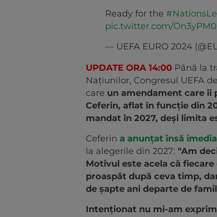
Ready for the
#NationsL
pic.twitter.com/On3yPM
— UEFA EURO 2024 (@E
UPDATE ORA 14:00
Până la tr
Națiunilor, Congresul UEFA de 
care
un amendament care îi 
Ceferin, aflat în funcție din 
mandat în 2027, deși limita e
Ceferin
a anunțat însă imedi
la alegerile din 2027:
"Am deci
Motivul este acela că fiecare
proaspăt după ceva timp, dar
de șapte ani departe de famil
Intenționat nu mi-am exprima