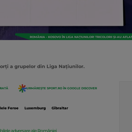
ROMÂNIA - KOSOVO ÎN LIGA NAȚIUNILOR! TRICOLORII ȘI-AU A
sorți a grupelor din Liga Națiunilor.
ERATĂ
URMĂREȘTE SPORT.RO ÎN GOOGLE DISCOVER
lele Feroe
Luxemburg
Gibraltar
bilele adversare ale României