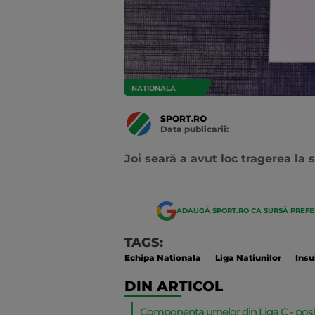
NATIONALA
SPORT.RO
Data publicarii:
Data
actualizarii:
Joi seară a avut loc tragerea la 
ADAUGĂ SPORT.RO CA SURSĂ PREF
TAGS:
Echipa Nationala
Liga Natiunilor
Insu
DIN ARTICOL
Componența urnelor din Liga C - posi