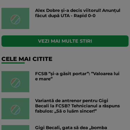
Alex Dobre și-a decis viitorul! Anunțul
făcut după UTA - Rapid 0-0
VEZI MAI MULTE STIRI
CELE MAI CITITE
FCSB ”și-a găsit portar”: ”Valoarea lui
e mare”
Variantă de antrenor pentru Gigi
Becali la FCSB? Tehnicianul a răspuns
fabulos: „Să o luăm sincer!”
Gigi Becali, gata să dea „bomba