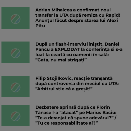
Adrian Mihalcea a confirmat noul
transfer la UTA după remiza cu Rapid!
Anunțul făcut despre starea lui Alexi
Pitu
După un flash-interviu liniștit, Daniel
Pancu a EXPLODAT la conferință și s-a
luat la ceartă cu oamenii în sală:
”Gata, nu mai strigați”
Filip Stojilkovic, reacție tranșantă
după controversa din meciul cu UTA:
”Arbitrul știe că a greșit!”
Dezbatere aprinsă după ce Florin
Tănase l-a ”atacat” pe Marius Baciu:
”Te-a deranjat că spune adevărul?” /
”Tu ce responsabilitate ai?”