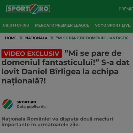
PREMI
CRISTI CHIVU
MERCATO PREMIER LEAGUE
VOYO SPORT LIVE
HOME
NATIONALA
”MI SE PARE DE DOMENIUL FANTASTICULU
”Mi se pare de
VIDEO EXCLUSIV
domeniul fantasticului!” S-a dat
lovit Daniel Bîrligea la echipa
națională?!
SPORT.RO
Data publicarii:
Data
actualizarii:
Naționala României va disputa două meciuri
importante în următoarele zile.