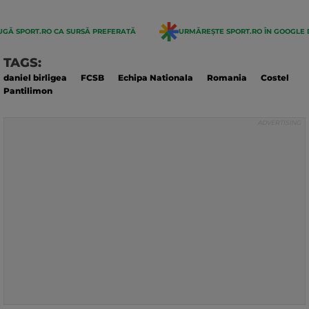
GĂ SPORT.RO CA SURSĂ PREFERATĂ
URMĂREȘTE SPORT.RO ÎN GOOGLE 
TAGS:
daniel birligea
FCSB
Echipa Nationala
Romania
Costel
Pantilimon