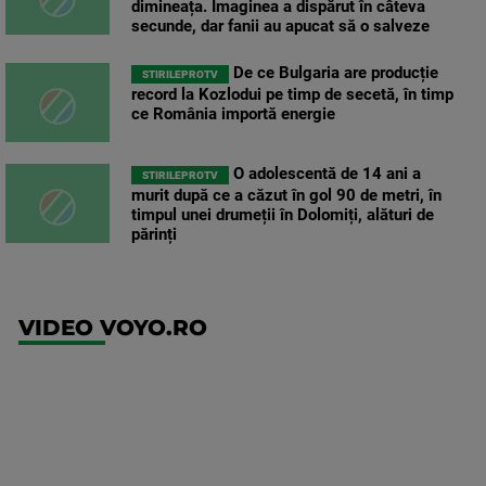
dimineața. Imaginea a dispărut în câteva
secunde, dar fanii au apucat să o salveze
De ce Bulgaria are producție
STIRILEPROTV
record la Kozlodui pe timp de secetă, în timp
ce România importă energie
O adolescentă de 14 ani a
STIRILEPROTV
murit după ce a căzut în gol 90 de metri, în
timpul unei drumeții în Dolomiți, alături de
părinți
VIDEO VOYO.RO
UFC
(RO)