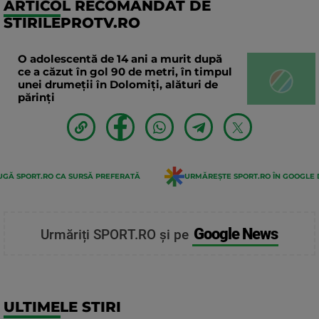
ARTICOL RECOMANDAT DE
STIRILEPROTV.RO
O adolescentă de 14 ani a murit după
ce a căzut în gol 90 de metri, în timpul
unei drumeții în Dolomiți, alături de
părinți
GĂ SPORT.RO CA SURSĂ PREFERATĂ
URMĂREȘTE SPORT.RO ÎN GOOGLE 
Google News
Urmăriți SPORT.RO și pe
ULTIMELE STIRI