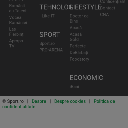
Confidențialita
Românii
TEHNOLOGIE
LIFESTYLE
Contact
au Talent
CNA
I Like IT
Doctor de
Vocea
Bine
României
Acasă
Las
SPORT
Fierbinți
Acasă
Gold
Apropo
Sport.ro
TV
Perfecte
PRO•ARENA
DeBărbați
Foodstory
ECONOMIC
iBani
© Sport.ro |
Despre
|
Despre cookies
|
Politica de
confidentialitate
Don’t miss out on our news and
updates! Enable push