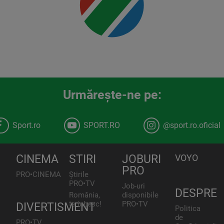
Urmăreşte-ne pe:
Sport.ro
SPORT.RO
@sport.ro.oficial
CINEMA
STIRI
JOBURI
VOYO
PRO
PRO•CINEMA
Știrile
PRO•TV
Job-uri
DESPRE
România,
disponibile
te iubesc!
PRO•TV
DIVERTISMENT
Politica
de
PRO•TV