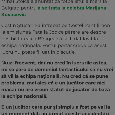
Mihai Stoica a anunțat că fotbalistul a mers la
Belgrad pentru
a se trata la celebra Marijana
Kovacevic
.
Costin Ștucan l-a întrebat pe Costel Pantilimon
la emisiunea Fața la Joc ce părere are despre
posibilitatea ca Bîrligea să se fi dat lovit la
echipa națională. Fostul portar crede că acest
lucru nu poate fi luat în discuție.
”
Auzi frecvent, dar nu cred în lucrurile astea,
mi se pare de domeniul fantasticului să nu vrei
să vii la echipa națională. Nu cred că se pune
problema, mai ales că e un jucător care nici
măcar nu are vreun statut de jucător de bază
la echipa națională.
E un jucător care pur și simplu a fost pe val la
un moment dat, au urmat aceste accidentări