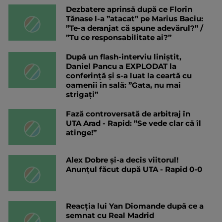
Dezbatere aprinsă după ce Florin
Tănase l-a ”atacat” pe Marius Baciu:
”Te-a deranjat că spune adevărul?” /
”Tu ce responsabilitate ai?”
După un flash-interviu liniștit,
Daniel Pancu a EXPLODAT la
conferință și s-a luat la ceartă cu
oamenii în sală: ”Gata, nu mai
strigați”
Fază controversată de arbitraj în
UTA Arad - Rapid: ”Se vede clar că îl
atinge!”
Alex Dobre și-a decis viitorul!
Anunțul făcut după UTA - Rapid 0-0
Reacția lui Yan Diomande după ce a
semnat cu Real Madrid